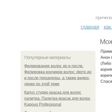
прическ
главная
как
Мож
Приме
Анон 
Популярные материалы
(Либо
Филирование волос до и после.
корня
Филировка кончиков волос: фото до
корич
и после процедуры, а также видео-
Спаси
уроки по этой теме
Капус студио краска для волос
палитра. Палитра красок для волос
Kapous Professional