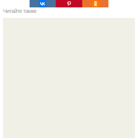
Читайте также
Лучшие шампуни для волос бюджетные. Лучшие
шампуни для тонких жирных волос
Многие держат касторовое масло дома только для волос