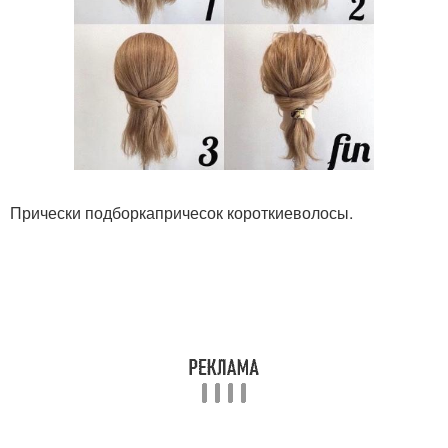
Прически подборкапричесок короткиеволосы.