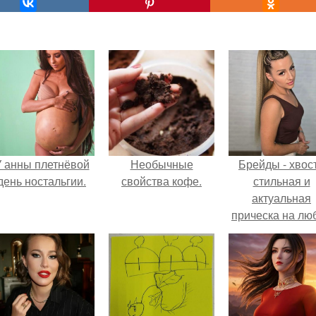
 анны плетнёвой
Необычные
Брейды - хвост
день ностальгии.
свойства кофе.
стильная и
актуальная
прическа на лю
случай.