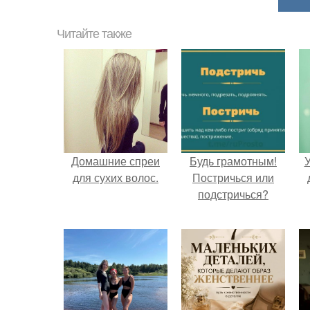
Читайте также
Домашние спреи
Будь грамотным!
У
для сухих волос.
Постричься или
подстричься?