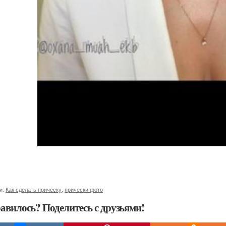
и:
Как сделать прическу
,
прически фото
авилось? Поделитесь с друзьями!