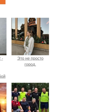
 -
Это не просто
город.
бой