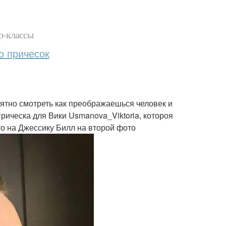
р-классы
о причесок
иятно смотреть как преображаешься человек и
Прическа для Вики Usmanova_Viktoria, котороя
то на Джессику Билл на второй фото