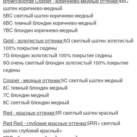
Brown/Blonde Copper - коричнево-медные оттенки:
4BC
шатен коричнево-медный
5BC светлый шатен коричнево-медный
6BC темный блондин коричнево-медный
7BC блондин коричнево-медный
Gold - золотистые оттенки:
5G светлый шатен золотистый
100% покрытие седины
7G блондин золотистый 100% покрытие седины
9G очень светлый блондин золотистый 100% покрытие
седины
Copper - медные оттенки:
5C светлый шатен медный
6С темный блондин медный
7С блондин медный
8С светлый блондин медный
Red - красные оттенки:
5R светлый шатен красный
Red Red - глубокие красные оттенки:
5RR+ светлый
шатен глубокий красный+