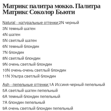
Матрикс палитра мокко. Палитра
Матрикс Соколор Бьюти
Natural - натуральные оттенки:
2N черный
3N темный шатен
4N шатен
5N светлый шатен
6N темный блондин
7N блондин
8N светлый блондин
9N очень светлый блондин
10N очень-очень светлый блондин
11N Ультра светлый блондин
Ash - пепельные оттенки:
1A Иссиня-черный пепельный
5A светлый шатен пепельный
6A темный блондин пепельный
7A блондин пепельный
9A очень светлый блондин пепельный