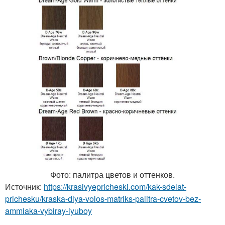
Фото: палитра цветов и оттенков.
Источник:
https://krasivyepricheski.com/kak-sdelat-
prichesku/kraska-dlya-volos-matriks-palitra-cvetov-bez-
ammiaka-vybiray-lyuboy