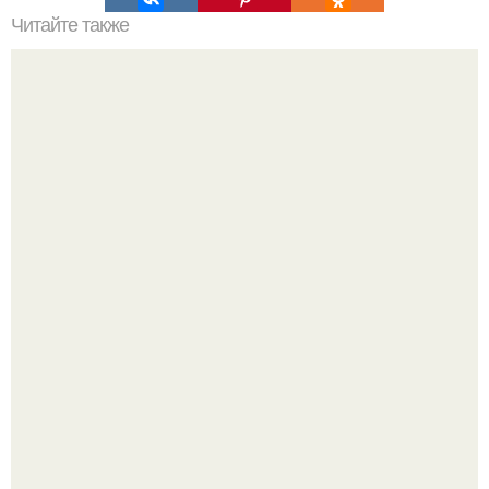
Читайте также
Идеальный тип девушки для BTS. BTS Taehyung.
Идеальный тип для тэхена:
Этим эликсиром для суставов со мной поделилась