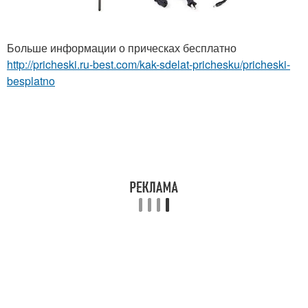
Больше информации о прическах бесплатно
http://pricheski.ru-best.com/kak-sdelat-prichesku/pricheski-
besplatno