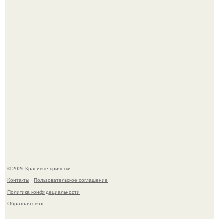
Это снова случилось ….
Борющийся с раком поджелудочной железы Евгений
Алдонин вернулся в Москву после почти года лечения в
Германии.
© 2026 Красивые прически
Контакты
Пользовательское соглашение
Политика конфидециальности
Обратная связь