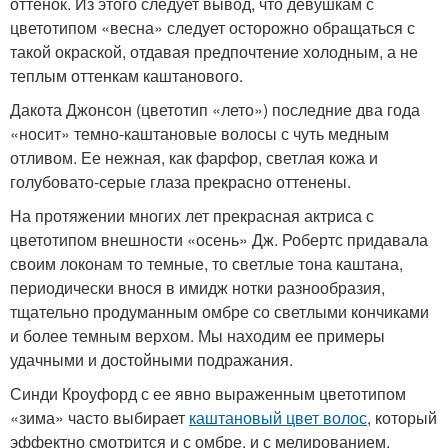
оттенок. Из этого следует вывод, что девушкам с
цветотипом «весна» следует осторожно обращаться с
такой окраской, отдавая предпочтение холодным, а не
теплым оттенкам каштанового.
Дакота Джонсон (цветотип «лето») последние два года
«носит» темно-каштановые волосы с чуть медным
отливом. Ее нежная, как фарфор, светлая кожа и
голубовато-серые глаза прекрасно оттенены.
На протяжении многих лет прекрасная актриса с
цветотипом внешности «осень» Дж. Робертс придавала
своим локонам то темные, то светлые тона каштана,
периодически внося в имидж нотки разнообразия,
тщательно продуманным омбре со светлыми кончиками
и более темным верхом. Мы находим ее примеры
удачными и достойными подражания.
Синди Кроуфорд с ее явно выраженным цветотипом
«зима» часто выбирает
каштановый цвет волос
, который
эффектно смотрится и с омбре, и с мелированием.