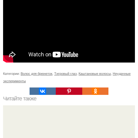
Категории:
Волос для брюнеток
,
Тигровый глаз
,
Каштановые волосы
,
Неудачные
эксперименты
Читайте также