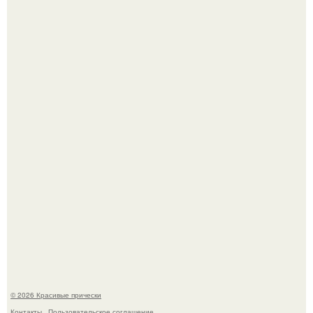
Красивая кожа начинается не с дорогой косметики, а с
правильного ухода.
Это снова случилось ….
© 2026 Красивые прически
Контакты
Пользовательское соглашение