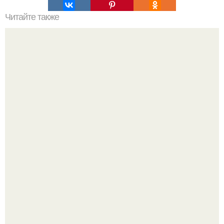
Читайте также
Филлер под глаза до и после. Часто задаваемые
вопросы
Будь грамотным! Постричься или подстричься?