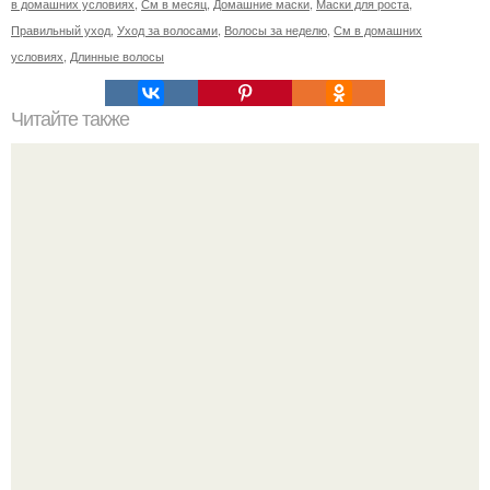
в домашних условиях
,
См в месяц
,
Домашние маски
,
Маски для роста
,
Правильный уход
,
Уход за волосами
,
Волосы за неделю
,
См в домашних
условиях
,
Длинные волосы
Читайте также
Схема мужской стрижки. Классическая мужская стрижка
- точная пошаговая схема выполнения: