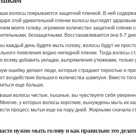
аши волосы покрываются защитной пленкой. В ней содержат
даря этой удивительной пленки волосы выглядят здоровыми
нем моете голову, огромное количество защитной пленки 
вительными, беззащитными. Восстанавливается она 5-7 дней
вы каждый день будете мыть голову, волосы будут не прос
льного появления водно-липидной пленки. Тогда волосы ста
ко всему добавить укладки, выпрямления утюжками, только 
ую ошибку делают люди, которые страдают перхотью и при 
 от воздействия большого количества шампуня. Вместо того,
виться еще больше.
 ваши волосы чистые, пышные, вы чувствуете себя уверенн
 Многие, у которых волосы короткие, вынуждены мыть их к
ести процесс мытья еще на пару дней. Жирными сначала ста
часто нужно мыть голову и как правильно это делат