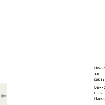
Нужно
загря
как в
Важно
плохо
⇦
Напос