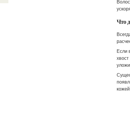
Волос
ускор
Что 
Всегд
расче
Если 
хвост
уложи
Сущес
появл
кожей