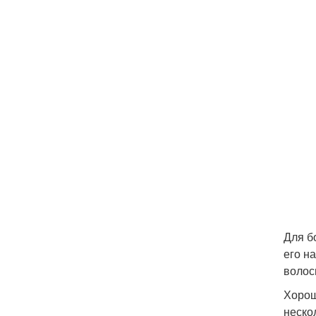
Для б
его н
волос
Хорош
неско