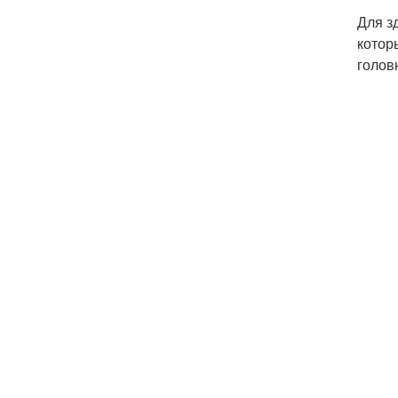
Для з
котор
голов