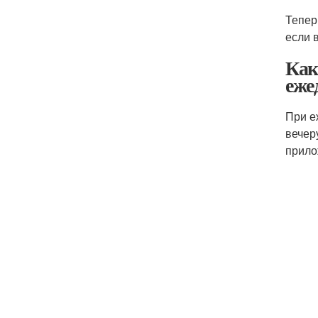
Тепер
если 
Как
еже
При е
вечер
прило