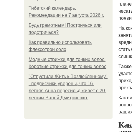
плане
Тибетский календарь.
чесат
Рекомендации на 7 августа 2026 г.
появи
Будь грамотным! Постричься или
На ко
подстричься?
занят
вредн
Как правильно использовать
стать
флексотрон соло
слишк
Модные стрижки для тонких волос.
Также
Короткие стрижки для тонких волос
удает
"Отпустили Жить к Возлюбленному"
прихо
- подписчики уверены, что 16-
прекр
летняя Анна пересильд живёт с 20-
Как в
летним Ваней Дмитриенко.
вопро
ваших
Как
дев