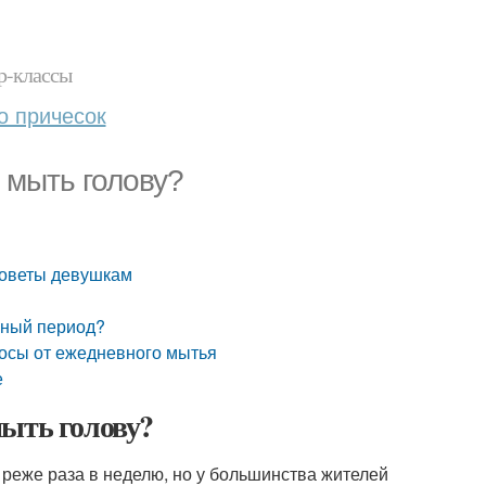
р-классы
о причесок
 мыть голову?
 советы девушкам
ьный период?
лосы от ежедневного мытья
е
мыть голову?
 реже раза в неделю, но у большинства жителей