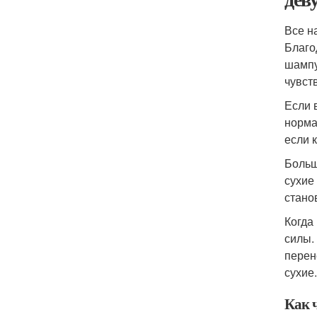
Все н
Благо
шампу
чувст
Если 
норма
если 
Больш
сухие
стано
Когда
силы.
перен
сухие.
Как 