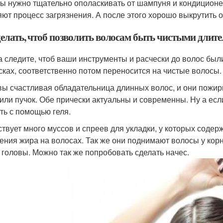
ы нужно тщательно ополаскивать от шампуня и кондиционер
яют процесс загрязнения. А после этого хорошо выкрутить о
делать, чтоб позволить волосам быть чистыми длит
а следите, чтоб ваши инструменты и расчески до волос был
сках, соответственно потом переносится на чистые волосы.
вы счастливая обладательница длинных волос, и они пожир
 или пучок. Обе прически актуальны и современны. Ну а есл
ть с помощью геля.
твует много муссов и спреев для укладки, у которых содер
ения жира на волосах. Так же они поднимают волосы у кор
 головы. Можно так же попробовать сделать начес.