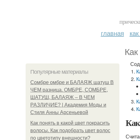
прическ
главная
как
Как
Сод
К
Популярные материалы
К
Сомбре омбре и БАЛАЯЖ шатуш В
ЧЕМ разница. ОМБРЕ, СОМБРЕ,
ШАТУШ, БАЛАЯЖ – В ЧЕМ
К
РАЗЛИЧИЕ? | Академия Моды и
К
Стиля Анны Арсеньевой
Как
Как понять в какой цвет покрасить
волосы. Как подобрать цвет волос
Счита
по цветотипу внешности?