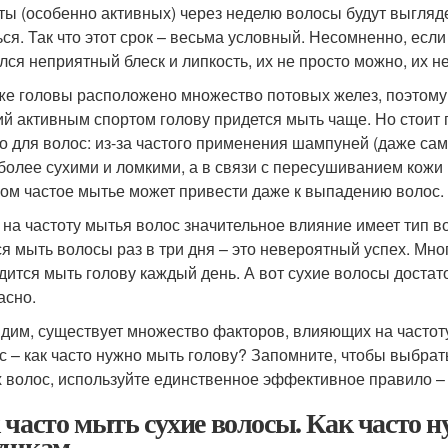
ты (особенно активных) через неделю волосы будут выгляде
ься. Так что этот срок – весьма условный. Несомненно, есл
лся неприятный блеск и липкость, их не просто можно, их 
же головы расположено множество потовых желез, поэтому
ий активным спортом голову придется мыть чаще. Но стоит
о для волос: из-за частого применения шампуней (даже сам
 более сухими и ломкими, а в связи с пересушиванием кожи 
ом частое мытье может привести даже к выпадению волос.
 на частоту мытья волос значительное влияние имеет тип во
ся мыть волосы раз в три дня – это невероятный успех. Мн
дится мыть голову каждый день. А вот сухие волосы достато
асно.
идим, существует множество факторов, влияющих на частот
с – как часто нужно мыть голову? Запомните, чтобы выбра
 волос, используйте единственное эффективное правило – 
 часто мыть сухие волосы. Как часто н
ушкам