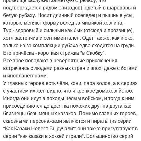
подтверждается рядом эпизодов), одетый в шаровары и
белую рубаху. Носит длинный оселедец и пышные усы,
которые меняют форму вслед за мимикой хозяина;.
Тур - здоровый и сильный как бык (отсюда и прозвище),
хотя застенчив и сентиментален. Одет так же, как и око,
только из-за комплекции рубаха едва сходится на груди.
Его причёска - короткая стрижка "в Скобку".
Все трое попадают в невероятные приключения,
встречаясь с людьми разных стран и эпох, даже с богами
и инопланетянами.
У главных героев есть чёлн, кони, пара волов, а в сериях
с участием их жён видно, что и крепкое домохозяйство.
Иногда они идут в походы целым войском, и тогда к ним
присоединяются до десятка похожих друг на друга как
близнецы безымянных казаков. Помимо главных героев,
сквозными персонажами являются и пираты (из серии
"Как Казаки Невест Выручали": они также присутствуют в
серии "как казаки в хоккей играли". Большинство серий