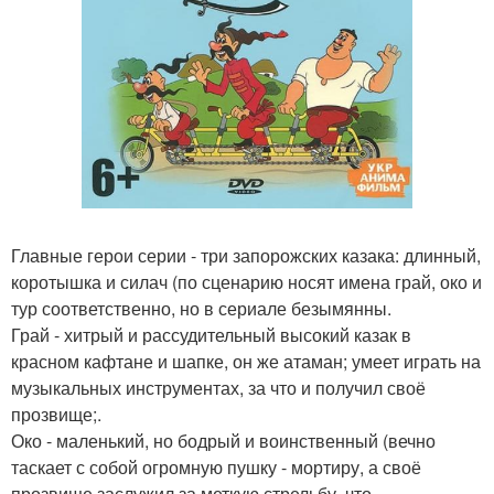
Главные герои серии - три запорожских казака: длинный,
коротышка и силач (по сценарию носят имена грай, око и
тур соответственно, но в сериале безымянны.
Грай - хитрый и рассудительный высокий казак в
красном кафтане и шапке, он же атаман; умеет играть на
музыкальных инструментах, за что и получил своё
прозвище;.
Око - маленький, но бодрый и воинственный (вечно
таскает с собой огромную пушку - мортиру, а своё
прозвище заслужил за меткую стрельбу, что