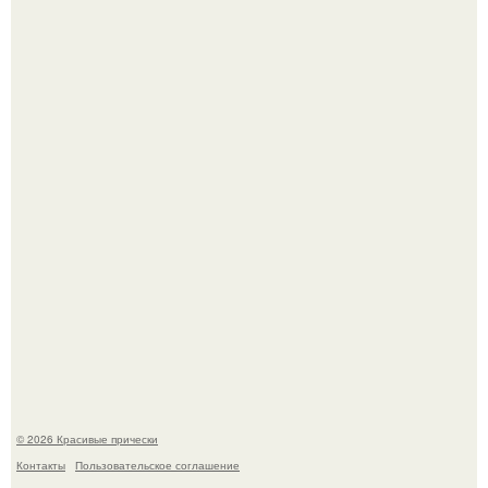
Моника беллуччи, наша вечная икона стиля, снова в
центре внимания!
Борющийся с раком поджелудочной железы Евгений
Алдонин вернулся в Москву после почти года лечения в
Германии.
© 2026 Красивые прически
Контакты
Пользовательское соглашение