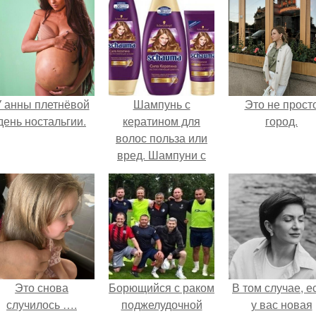
 анны плетнёвой
Шампунь с
Это не прост
день ностальгии.
кератином для
город.
волос польза или
вред. Шампуни с
кератином
Это снова
Борющийся с раком
В том случае, е
случилось ….
поджелудочной
у вас новая