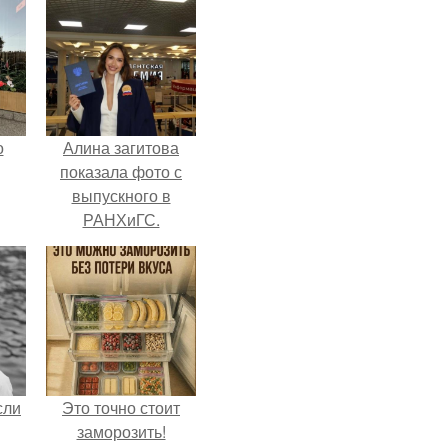
о
Алина загитова
показала фото с
выпускного в
РАНХиГС.
сли
Это точно стоит
заморозить!