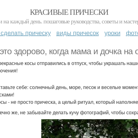
КРАСИВЫЕ ПРИЧЕСКИ
и на каждый день. пошаговые руководства, советы и масте
 сделать прическу
виды причесок
уроки
фот
 это здорово, когда мама и дочка на 
рекрасные косы отправились в отпуск, чтобы украшать наши
ючения!
тавьте себе: солнечный день, море, песок и веселые моме
сками!
осы - не просто прическа, а целый ритуал, который наполня
нечно же, не забывайте делать кучу фотографий, чтобы сохр