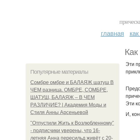
прическ
главная
как
Как
Эти п
прикл
Популярные материалы
Сомбре омбре и БАЛАЯЖ шатуш В
Предс
ЧЕМ разница. ОМБРЕ, СОМБРЕ,
приче
ШАТУШ, БАЛАЯЖ – В ЧЕМ
Эти к
РАЗЛИЧИЕ? | Академия Моды и
Стиля Анны Арсеньевой
И, ко
"Отпустили Жить к Возлюбленному"
- подписчики уверены, что 16-
летняя Анна пересильд живёт с 20-