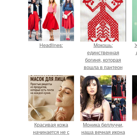
Headlines:
Мокошь:
У
единственная
богиня, которая
вошла в пантеон
князя Владимира.
Красивая кожа
Моника беллуччи,
начинается не с
наша вечная икона