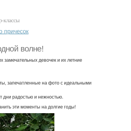
р-классы
о причесок
одной волне!
х замечательных девочек и их летние
нты, запечатленные на фото с идеальными
ет дни радостью и нежностью.
анить эти моменты на долгие годы!