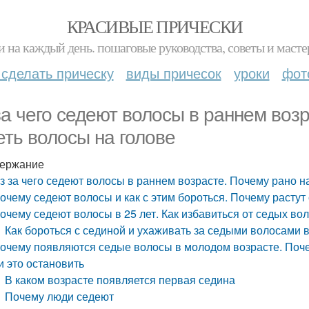
КРАСИВЫЕ ПРИЧЕСКИ
и на каждый день. пошаговые руководства, советы и масте
 сделать прическу
виды причесок
уроки
фот
за чего седеют волосы в раннем воз
еть волосы на голове
ержание
з за чего седеют волосы в раннем возрасте. Почему рано н
очему седеют волосы и как с этим бороться. Почему расту
очему седеют волосы в 25 лет. Как избавиться от седых во
Как бороться с сединой и ухаживать за седыми волосами 
очему появляются седые волосы в молодом возрасте. Поч
и это остановить
В каком возрасте появляется первая седина
Почему люди седеют