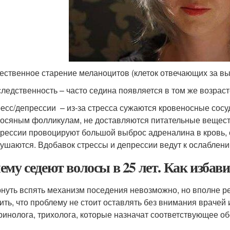
ественное старение меланоцитов (клеток отвечающих за в
ледственность – часто седина появляется в том же возрасте
есс/депрессии – из-за стресса сужаются кровеносные сосуд
осяным фолликулам, не доставляются питательные веществ
рессии провоцируют большой выброс адреналина в кровь,
ушаются. Вдобавок стрессы и депрессии ведут к ослаблен
ему седеют волосы в 25 лет. Как избави
нуть вспять механизм поседения невозможно, но вполне ре
ить, что проблему не стоит оставлять без внимания врачей 
ринолога, трихолога, которые назначат соответствующее о