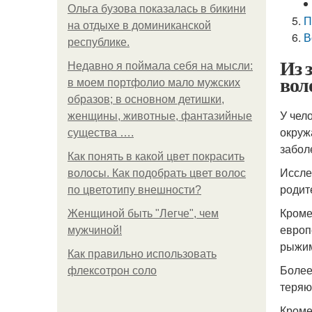
Ольга бузова показалась в бикини
П
на отдыхе в доминиканской
В
республике.
Из 
Недавно я поймала себя на мысли:
вол
в моем портфолио мало мужских
образов; в основном детишки,
У чел
женщины, животные, фантазийные
окруж
существа ….
забол
Как понять в какой цвет покрасить
Иссле
волосы. Как подобрать цвет волос
родите
по цветотипу внешности?
Кроме
Женщиной быть "Легче", чем
европ
мужчиной!
рыжим
Как правильно использовать
Более
флексотрон соло
теряю
Кроме