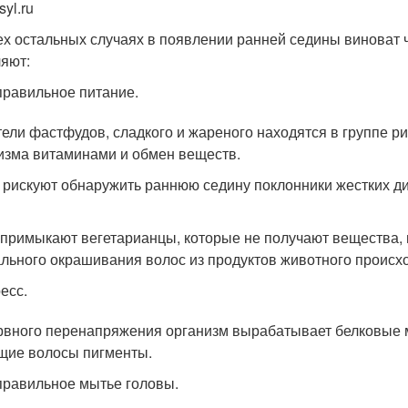
syl.ru
ех остальных случаях в появлении ранней седины виноват 
яют:
равильное питание.
ели фастфудов, сладкого и жареного находятся в группе ри
изма витаминами и обмен веществ.
 рискуют обнаружить раннюю седину поклонники жестких ди
 примыкают вегетарианцы, которые не получают вещества,
льного окрашивания волос из продуктов животного происх
есс.
рвного перенапряжения организм вырабатывает белковые м
щие волосы пигменты.
равильное мытье головы.