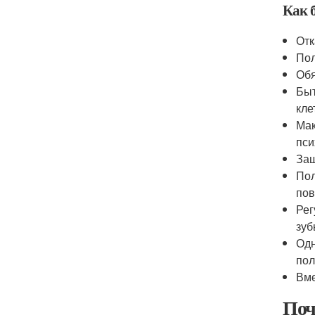
Как 
Отк
Пол
Обя
Быт
кле
Мак
пси
Защ
Пол
пов
Рег
зуб
Одн
пол
Вме
Поч