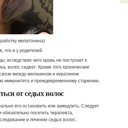
ыработку мелатонина)
, что и у родителей.
ы, вследствие чего кровь не поступает к
а, волос седеет. Кроме того хронические
 связи между меланином и кератином
ию иммунитета и преждевременному старению.
ться от седых волос
ально его остановить или замедлить. Следует
и обязательно посетить терапевта,
бследование и лечение седых волос.