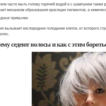
ели часто мыть голову горячей водой и с шампунем также р
ает механизм образования красящих пигментов, а химичес
дные привычки.
ие вызывает кислородное голодание клеток, от которого ст
волос.
ему седеют волосы и как с этим бороть