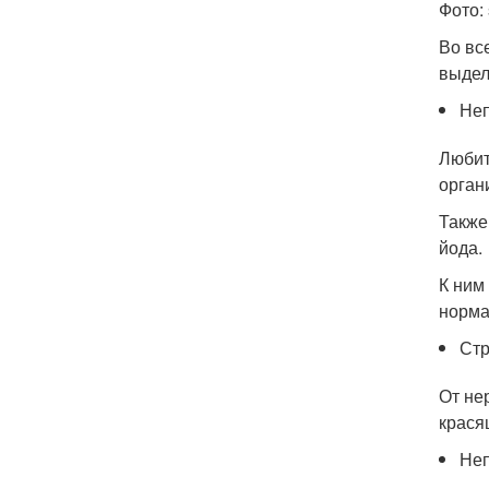
Фото: 
Во вс
выдел
Неп
Любит
орган
Также
йода.
К ним
норма
Стр
От не
крася
Неп