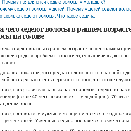
Почему появляются седые волосы у молодых?
очему седеют волосы у детей. Почему у детей седеют воло
о сколько седеют волосы. Что такое седина
за чего седеют волосы в раннем возраст
осы на голове
овека седеют волосы в раннем возрасте по нескольким при
ающей среды и проблем с экологией, есть причины, которые 
евания.
дования показали, что предрасположенность к ранней седин
лей поседел рано, есть вероятность того, что это же случит
 того, представители разных рас и народов седеют по-разн
еоидов (после 40 лет), позже всех — у индейцев (с 70-ти л
 цветом волос.
 того, цвет волос у мужчин и женщин меняется не одинаков
т цвет у корней. У женщин седина появляется позже и начин
 того, каждые 10 лет, начиная с 30-ти летнего возраста, у 