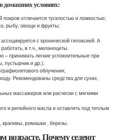
 в домашних условиях:
й покров отличается тусклостью и ломкостью;
о, рыбу, овощи и фрукты;
ассоциируется с хронической гипоксией. А
работать, в т.ч., меланоциты.
но – принимать легкие успокоительные при
 пустырник и др.);
ьтрафиолетового облучения;
ходу. Рекомендованы средства для сухих,
ьных массажеров или расчески с мягкими
ого и репейного масла и оставлять под теплым
 крапивы, ромашки , березы.
м возрасте. Почему седеют