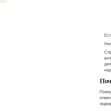
Ест
Нас
Стр
вол
деп
нар
Поч
Повер
отмен
эндок