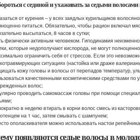
бороться с сединой и ухаживать за седыми волосами
азаться от курения – у всех заядлых курильщиков волосяно
ноценно питаться. Обязательно, чтобы рацион включал мяс
зательно высыпаться, 8 часов в сутки;
ь физически активным человеком. Гиподинамия неизменно 
тки, которые недополучают кислорода, не могут полноценно 
симально ограничить себя от стрессов. Если это невозмож
хотравмирующих ситуациях (настойка или драже валерианы,
ищать кожу головы и волосы от перепадов температур, ул
ьзоваться качественными косметическими средствами по у
режденных волос;
улярно проводить самомассаж головы при помощи специал
ьями;
ократно в неделю втирать в корни волос смесь из касторов
отенцем на 1 час, затем смывать с шампунем;
сто ополаскивателя можно использовать настои репейника,
ему появляются седые волосы в молодо