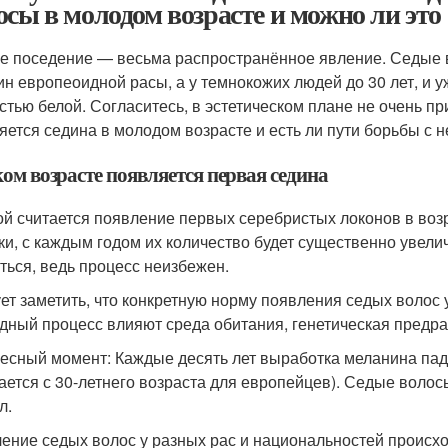
осы в молодом возрасте и можно ли это
е поседение — весьма распространённое явление. Седые в
н европеоидной расы, а у темнокожих людей до 30 лет, и у
стью белой. Согласитесь, в эстетическом плане не очень п
яется седина в молодом возрасте и есть ли пути борьбы с н
ом возрасте появляется первая седина
й считается появление первых серебристых локонов в возр
ки, с каждым годом их количество будет существенно увели
ться, ведь процесс неизбежен.
ет заметить, что конкретную норму появления седых волос у
дный процесс влияют среда обитания, генетическая предра
есный момент: Каждые десять лет выработка меланина пада
ается с 30-летнего возраста для европейцев). Седые волос
л.
ение седых волос у разных рас и национальностей происхо