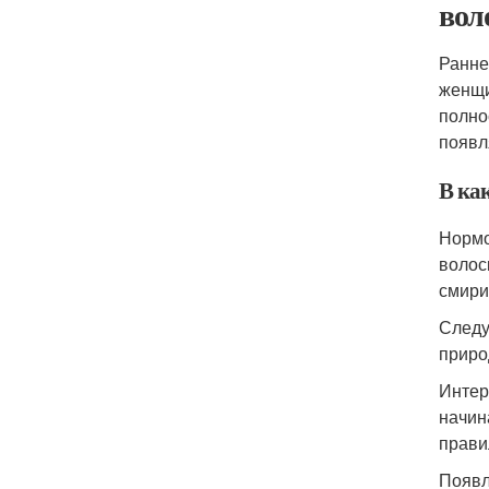
вол
Ранне
женщи
полно
появл
В как
Нормо
волос
смири
Следу
приро
Интер
начин
прави
Появл