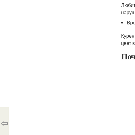
Любит
наруш
Вре
Курен
цвет 
Поч
⇦