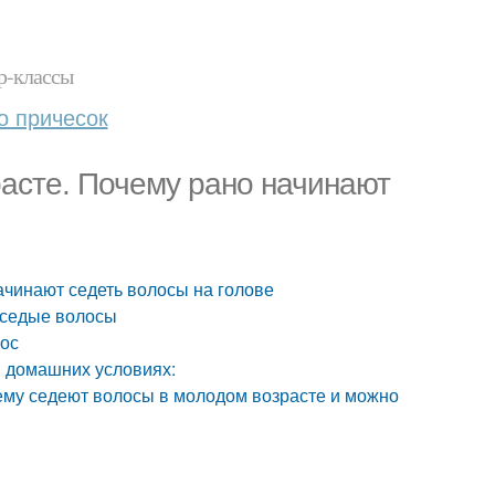
р-классы
о причесок
расте. Почему рано начинают
ачинают седеть волосы на голове
т седые волосы
лос
в домашних условиях:
ему седеют волосы в молодом возрасте и можно