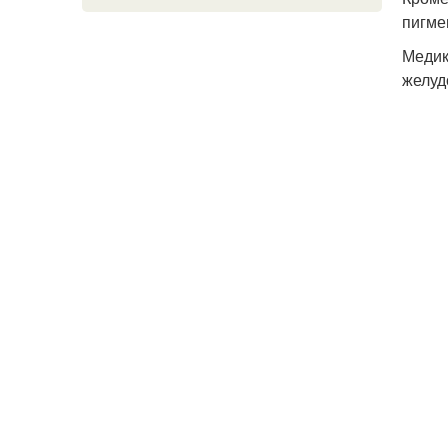
пигме
Медик
желуд