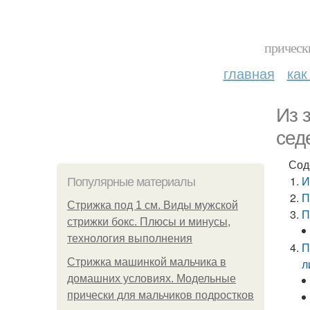
прическ
главная
как
Из 
сед
Сод
И
Популярные материалы
П
Стрижка под 1 см. Виды мужской
П
стрижки бокс. Плюсы и минусы,
технология выполнения
П
Стрижка машинкой мальчика в
л
домашних условиях. Модельные
прически для мальчиков подростков