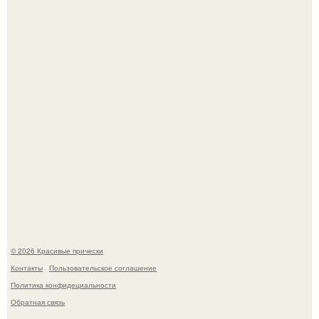
Ее величество, кстати, тоже одна из моих любимых
женских персонажей.
Красивая кожа начинается не с дорогой косметики, а с
правильного ухода.
© 2026 Красивые прически
Контакты
Пользовательское соглашение
Политика конфидециальности
Обратная связь