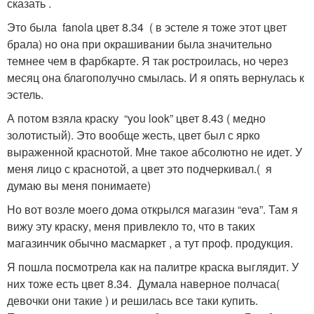
сказать .
Это была fanola цвет 8.34 ( в эстеле я тоже этот цвет
брала) но она при окрашивании была значительно
темнее чем в фарбкарте. Я так ростроилась, но через
месяц она благополучно смылась. И я опять вернулась к
эстель.
А потом взяла краску “you look” цвет 8.43 ( медно
золотистый). Это вообще жесть, цвет был с ярко
выраженной краснотой. Мне такое абсолютно не идет. У
меня лицо с краснотой, а цвет это подчеркивал.( я
думаю вы меня понимаете)
Но вот возле моего дома открылся магазин “eva”. Там я
вижу эту краску, меня привлекло то, что в таких
магазинчик обычно масмаркет , а тут проф. продукция.
Я пошла посмотрела как на палитре краска выглядит. У
них тоже есть цвет 8.34. Думала наверное полчаса(
девочки они такие ) и решилась все таки купить.