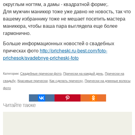
округлым ногтям, а дамы - квадратной форме;.
Для мужчин маникюр тоже уже давно не новость, так что
вашему избраннику тоже не мешает посетить мастера
маникюра, чтобы ваша пара выглядела еще более
гармонично.
Больше информационных новостей о свадебных
прическах фото
http://pricheski.ru-best.com/foto-
prichesok/svadebnye-pricheski-foto
Категории:
Свадебные прически фото
,
Прически на каждый день
,
Прически на
свадьбу
,
Красивые прически
,
Как сделать прическу
,
Прически на длинные волосы
фото
Читайте также