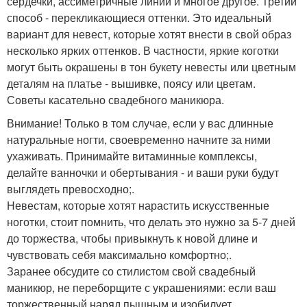
сердечки, ассиметричные линии и многое другое. Третий
способ - перекликающиеся оттенки. Это идеальный
вариант для невест, которые хотят внести в свой образ
несколько ярких оттенков. В частности, яркие коготки
могут быть окрашены в тон букету невесты или цветным
деталям на платье - вышивке, поясу или цветам.
Советы касательно свадебного маникюра.
Внимание! Только в том случае, если у вас длинные
натуральные ногти, своевременно начните за ними
ухаживать. Принимайте витаминные комплексы,
делайте ванночки и обертывания - и ваши руки будут
выглядеть превосходно;.
Невестам, которые хотят нарастить искусственные
ноготки, стоит помнить, что делать это нужно за 5-7 дней
до торжества, чтобы привыкнуть к новой длине и
чувствовать себя максимально комфортно;.
Заранее обсудите со стилистом свой свадебный
маникюр, не переборщите с украшениями: если ваш
торжественный наряд пышным и изобилует