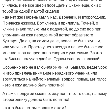
училась, и ее все звери посещали? Скажи еще, они с
тобой за одной партой сидели!
- да нет же! Парень был у нас. Двоечник. И второгодник.
Прическа ежиком. Вот кличка и прилипла. Точней, о
кличке знали только мы с подругой, но до сих пор при
упоминании ежа передо мной встает образ этого
бунтаря. Да он, на самом деле, вовсе не был глупым,
или увечным. Просто у него всегда и на все было свое
мнение, и он непрестанно спорил с учителями. За что
стабильно получал двойки. Одним словом - колючий!
Особенно его не взлюбила химичка. Бывало, ведет урок,
и чтоб привлечь внимание нерадивого ученика или
возмутиться на чей-то нелепый вопрос, повышает голос:
- это и ежу должно быть понятно!
А нам с подругой смешно: ежу понятно. То есть, нашему
второгоднику должно быть понятно!
- а что было потом с вашим ежом?