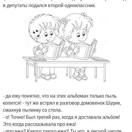
в депутаты подался второй одноклассник.
- да ежу понятно, что на этих альбомах только пыль
копится! - тут же встрял в разговор домовенок Шурик,
смахнув пылинку со стола.
- о! Точно! Был третий раз, когда я доставала альбом!
Это когда рассказывала про ежа!
- про ежа? Какого такого ежа? Ты что, в лесной школе