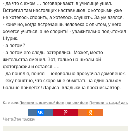
- да что с ежом … поговаривают, в училище ушел.
Встретил там настоящих наставников, с которыми уже
не хотелось спорить, а хотелось слушать. За ум взялся.
- конечно, когда встречаешь человека с опытом, у него
хочется учиться, а не спорить! - уважительно подытожил
Шурик.
- а потом?
- а потом его следы затерялись. Может, место
жительства сменил. Вот, только на школьной
фотографии и остался ….
- да понял я, понял. - недовольно пробурчал домовенок.
- ежу понятно, что скоро мне обметать на один альбом
больше придется! Лариса_владыкина проснисьавтор.
Категории:
Прически на выпускной фото
,
прически фото
,
Прически на каждый день
Читайте также