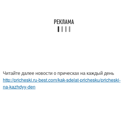
Читайте далее новости о прическах на каждый день
http://pricheski.ru-best.com/kak-sdelat-prichesku/pricheski-
na-kazhdyy-den