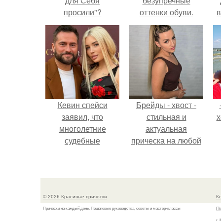
для Себя
безупречные
просили"?
оттенки обуви.
в
Кевин спейси
Брейды - хвост -
заявил, что
стильная и
х
многолетние
актуальная
судебные
прическа на любой
разбирательства
случай.
практически
уничтожили его
состояние.
© 2026 Красивые прически
К
П
Прически на каждый день. Пошаговые руководства, советы и мастер-классы
г.