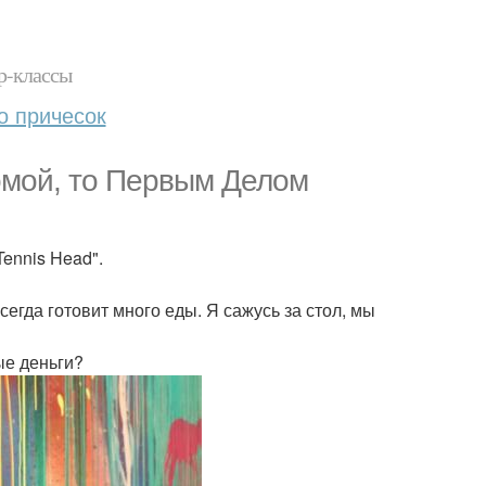
р-классы
о причесок
омой, то Первым Делом
ennis Head".
сегда готовит много еды. Я сажусь за стол, мы
ые деньги?