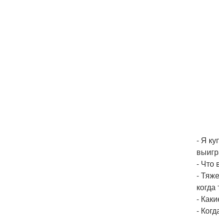
- Я к
выигр
- Что
- Тяж
когда
- Как
- Ког