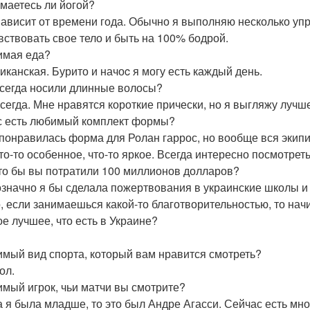
имаетесь ли йогой?
 Зависит от времени года. Обычно я выполняю несколько уп
вствовать свое тело и быть на 100% бодрой.
имая еда?
сиканская. Бурито и начоc я могу есть каждый день.
всегда носили длинные волосы?
 всегда. Мне нравятся короткие прически, но я выгляжу луч
ас есть любимый комплект формы?
 понравилась форма для Ролан гаррос, но вообще вся экипир
то-то особенное, что-то яркое. Всегда интересно посмотреть
что бы вы потратили 100 миллионов долларов?
означно я бы сделала пожертвования в украинские школы и 
, если занимаешься какой-то благотворительностью, то начи
ое лучшее, что есть в Украине?
имый вид спорта, который вам нравится смотреть?
ол.
имый игрок, чьи матчи вы смотрите?
да я была младше, то это был Андре Агасси. Сейчас есть мн