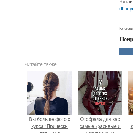
Читай
dlinny
Категори
Понр
Читайте также
Вы больше фото с
Отобрала для вас
курса "Прически
самые красивые и
к