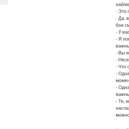
наблю
- Это
- Да,
бои с
- У в
- Я п
важны
- Вы 
- Нес
- Что
- Одна
момен
- Одн
важны
- Те,
насла
можно