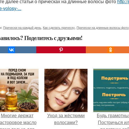
те далее статьи о прическах на длинные волосы фото
http:/
e-volosy-...
и:
Прически на каждый день
,
Как сделать прическу
,
Прически на длинные волосы фото
авилось? Поделитесь с друзьями!
Многие держат
Уход за жёсткими
Будь грамотны
асторовое масло
волосами?
Постричься и