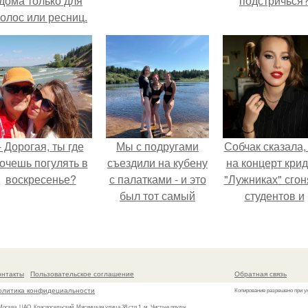
дома только для
подстричься
олос или ресниц.
- Дорогая, ты где
Мы с подругами
Собчак сказала,
очешь погулять в
съездили на кубену
на концерт крид
воскресенье?
с палатками - и это
"Лужниках" сгон
был тот самый
студентов и
отдых, после
школьников, чт
которого долго
забить зал, но 
смеёшься,
так везде был
вспоминая каждую
пустоты.
онтакты
Пользовательское соглашение
Обратная связь
мелочь!
олитика конфидециальности
Копирование разрешено при у
 Москва, ЦАО, Красносельский, Мясницкая улица 38 стр.1, м. Чистые пруды