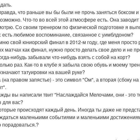
дать.
 правда, что раньше вы бы были не прочь заняться боксом и
 возможно. Что-то во всей этой атмосфере есть. Она заводит 
мотрю. Со своим тренером по физической подготовке я вып
ас есть любимое воспоминание, связанное с уимблдоном?
омню свой юниорский финал в 2012-м году, где меня просто р
х матчах как финал, нужно просто делать свое дело и не про
когда-нибудь забывали что-нибудь взять с собой на корт?
колько раз. Как-то в клубе я забыла свою обувь и моему тре
 означают татуировки на вашей руке?
 (на правом запястье) - это символ "Ом", а вторая (сбоку на
т".
ажды вы написали твит "Наслаждайся Мелочами, они - это т
 для вас?
 которые происходят каждый день. Иногда ты даже не предст
ждаться маленькими событиями и маленькими достижениями
 порадоваться.?