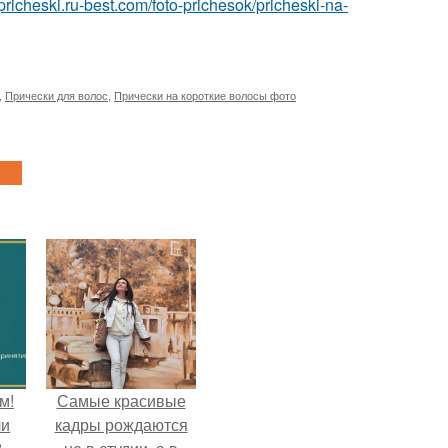
/pricheski.ru-best.com/foto-prichesok/pricheski-na-
,
Прически для волос
,
Прически на короткие волосы фото
м!
Самые красивые
ли
кадры рождаются