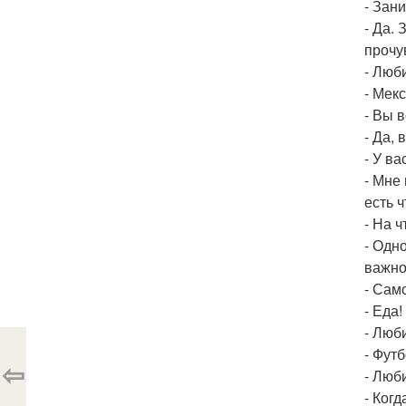
- Зан
- Да.
прочу
- Люб
- Мек
- Вы 
- Да,
- У в
- Мне
есть ч
- На 
- Одн
важно
- Сам
- Еда!
- Люб
- Футб
⇦
- Люб
- Ког