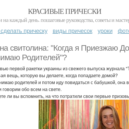
КРАСИВЫЕ ПРИЧЕСКИ
и на каждый день. пошаговые руководства, советы и масте
 сделать прическу
виды причесок
уроки
фот
на свитолина: "Когда я Приезжаю Д
имаю Родителей"?
вью первой ракетки украины из свежего выпуска журнала "T
вая вещь, которую вы делаете, когда попадаете домой?
бнимаю родителей и потом иду повидаться с бабушкой, она в
и говорим обо всем на свете.
ете ли вы вспомнить, на что потратили свои первые призов