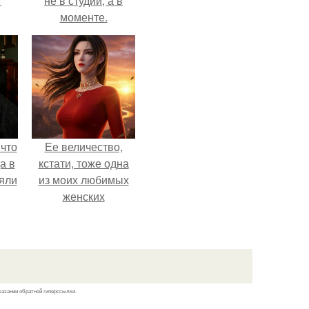
?
не в студии, а в
моменте.
 что
Ее величество,
а в
кстати, тоже одна
яли
из моих любимых
женских
обы
персонажей.
даже
и
казании обратной гиперссылки.