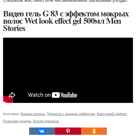
Видео гель G 83 с эффектом мокрых
волос Wet look effect gel 500мл Men
Stories
Категории:
Мокрые волосы
,
Прически с мокрым эффектом
,
Блестящий эффект
,
Полезная укладка
,
Летняя прическа