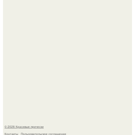
Собчак сказала, что на концерт крида в "Лужниках"
сгоняли студентов и школьников, чтобы забить зал, но
даже так везде были пустоты.
Алина загитова показала фото с выпускного в РАНХиГС.
© 2026 Красивые прически
Контакты
Пользовательское соглашение