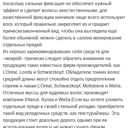
поскольку сильная фиксация не обеспечит нужный
эффект и сделает волосы неестественными. для
качественной фиксации кончиков чаще всего используют
воск, который правильно закрепляет их и придает
прическезаконченный вид. чтобы она выглядела еще
более объемной, можно сделать в салоне мелирование
отдельных прядей.
Из хорошо зарекомендовавших себя средств для
«мокрой» прически следует обратить внимание на
продукцию таких известных фирм-производителей, как
L’Oréal, Londa и Schwarzkopf. Обладатели тонких волос
средней длины могут спокойно отдать предпочтение
спреям и лакам L’Oréal, Schwarzkopf, Moltobene и Wella.
Отличные муссы для кудрявых волос производят
компании Vitarus, Syoss и Wella.Если вы хотите уложить
отдельные пряди в своей стильной укладке, приобретите
такой вид укладочных средств, как текстурайзеры. Эта
продукция стоит довольно дорого, однако при ее
использовании волосы не нужно сушить феном,