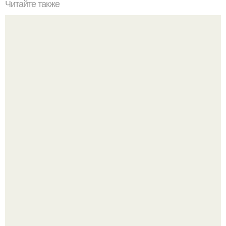
Читайте также
Лайфхаки для школы. Школьные лайфхаки
Отобрала для вас самые красивые и безупречные
оттенки обуви.