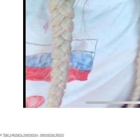
и:
Как сделать прическу
,
прически фото