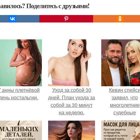
авилось? Поделитесь с друзьями!
 анны плетнёвой
Уход за собой 30
Кевин спейс
день ностальгии.
дней. План ухода за
заявил, что
собой за 30 минут
многолетние
на неделю.
судебные
разбирательст
практически
уничтожили е