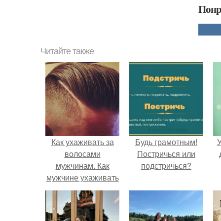
Понр
Читайте также
Как ухаживать за
Будь грамотным!
У
волосами
Постричься или
мужчинам. Как
подстричься?
мужчине ухаживать
за волосами