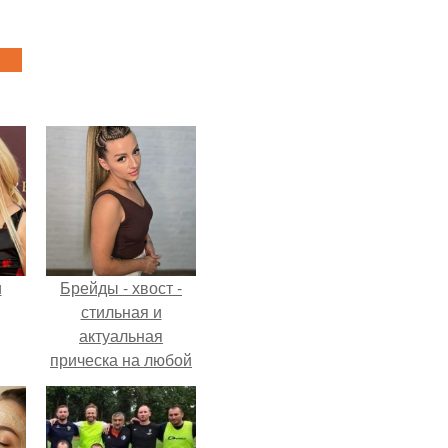
и
Брейды - хвост -
стильная и
актуальная
прическа на любой
ва
случай.
го