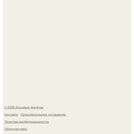
Это снова случилось ….
Борющийся с раком поджелудочной железы Евгений
Алдонин вернулся в Москву после почти года лечения в
Германии.
© 2026 Красивые прически
Контакты
Пользовательское соглашение
Политика конфидециальности
Обратная связь