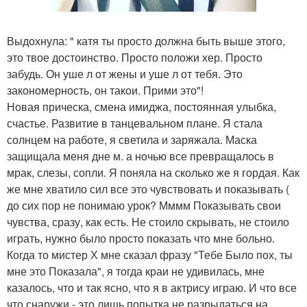
Выдохнула: " катя ты просто должна быть выше этого,
это твое достоинство. Просто положи хер. Просто
забудь. Он уше л от жены и уше л от тебя. Это
закономерность, он такои. Прими это"!
Новая прическа, смена имиджа, постоянная улыбка,
счастье. Развитие в танцевальном плане. Я стала
солнцем на работе, я светила и заряжала. Маска
защищала меня дне м. а ночью все превращалось в
мрак, слезы, сопли. Я поняла на сколько же я гордая. Как
же мне хватило сил все это чувствовать и показывать (
до сих пор не понимаю урок? Мммм Показывать свои
чувства, сразу, как есть. Не стоило скрывать, не стоило
играть, нужно было просто показать что мне больно.
Когда то мистер Х мне сказал фразу "Тебе Было пох, ты
мне это Показала", я тогда краи не удивилась, мне
казалось, что и так ясно, что я в актрису играю. И что все
что снаружи - это лишь попытка не разрыдаться на