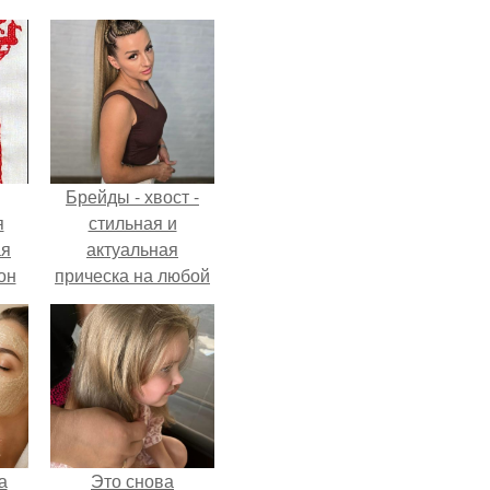
Брейды - хвост -
я
стильная и
ая
актуальная
он
прическа на любой
ра.
случай.
а
Это снова