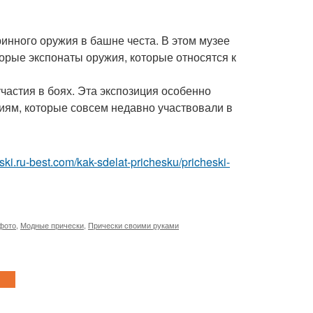
инного оружия в башне честа. В этом музее
орые экспонаты оружия, которые относятся к
частия в боях. Эта экспозиция особенно
диям, которые совсем недавно участвовали в
eski.ru-best.com/kak-sdelat-prichesku/pricheski-
фото
,
Модные прически
,
Прически своими руками