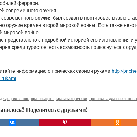
обилей феррари.
зей современного оружия.
 современного оружия был создан в противовес музею стар
но оружие времен второй мировой войны. Есть также некот
й мировой войне.
е представлено с подробной историей его изготовления и у
ярна среди туристов: есть возможность прикоснуться к ору
итайте информацию о прическах своими руками
http://prich
-rukami
и:
Средние волосы
,
прически фото
,
Красивые прически
,
Прически на длинные волосы 
авилось? Поделитесь с друзьями!