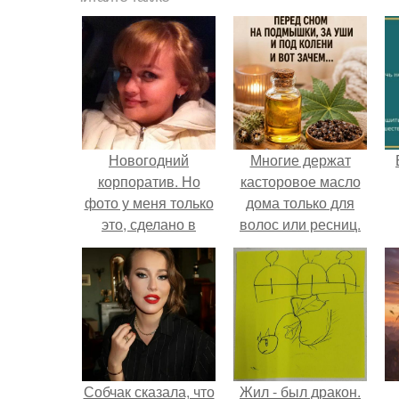
Новогодний
Многие держат
корпоратив. Но
касторовое масло
фото у меня только
дома только для
это, сделано в
волос или ресниц.
машине по дороге в
ресторан.
Собчак сказала, что
Жил - был дракон.