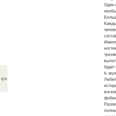
Один 
необы
Больш
Кажды
челов
соста
Имеет
ногтя
трехм
выпол
будет
6. му
⇦
Любит
истор
воско
фобии
Разли
полны