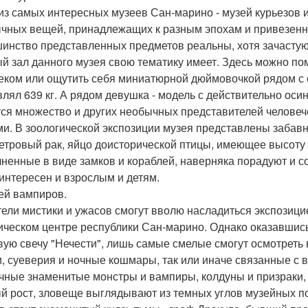
из самых интересных музеев Сан-марино - музей курьезов 
чных вещей, принадлежащих к разным эпохам и привезенны
инство представленных предметов реальны, хотя зачастую 
й зал данного музея свою тематику имеет. Здесь можно по
еком или ощутить себя миниатюрной дюймовочкой рядом с 
влял 639 кг. А рядом девушка - модель с действительно оси
ся множество и других необычных представителей человече
ми. В зоологической экспозиции музея представлены забав
етровый рак, яйцо доисторической птицы, имеющее высоту 
ненные в виде замков и кораблей, наверняка порадуют и с
 интересен и взрослым и детям.
зей вампиров.
ели мистики и ужасов смогут вволю насладиться экспозици
ическом центре республики Сан-марино. Однако оказавшись
вую свечу "Нечести", лишь самые смелые смогут осмотреть
, суеверия и ночные кошмары, так или иначе связанные с 
чные знаменитые монстры и вампиры, колдуны и призраки
й рост, зловеще выглядывают из темных углов музейных п