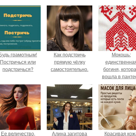
Будь грамотным!
Как подстричь
Мокошь:
Постричься или
прямую чёлку
единственна
подстричься?
самостоятельно.
богиня, котор
вошла в панте
князя Владими
Ее величество,
Алина загитова
Красивая кож