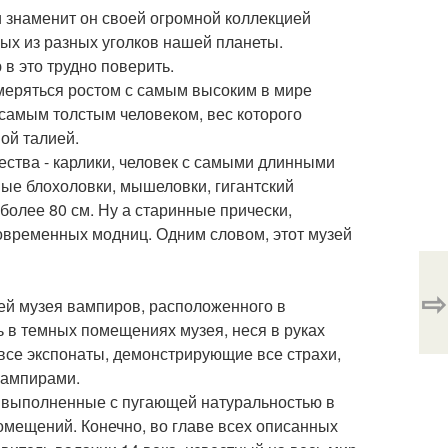
и знаменит он своей огромной коллекцией
х из разных уголков нашей планеты.
в это трудно поверить.
меряться ростом с самым высоким в мире
самым толстым человеком, вес которого
ной талией.
ства - карлики, человек с самыми длинными
ные блохоловки, мышеловки, гигантский
более 80 см. Ну а старинные прически,
овременных модниц. Одним словом, этот музей
⇨
ей музея вампиров, расположенного в
 в темных помещениях музея, неся в руках
 все экспонаты, демонстрирующие все страхи,
вампирами.
, выполненные с пугающей натуральностью в
омещений. Конечно, во главе всех описанных