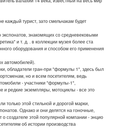
витель валахии 14 века, известный на весь мир
е каждый турист, зато смельчакам будет
тво экспонатов, знакомящих со средневековыми
тика" и т. д. . в коллекции музея более ста
нного оборудования и способом его применения
ых автомобилей).
и, обладатели гран-при "формулы 1", здесь был
портсменам, но и всем посетителям, ведь
омобили - участники "формулы-1",
 и редкие экземпляры, мотоциклы - все это
и только этой стильной и дорогой марки,
понатов. Однако и они делятся на гоночные,
 о создателе этой популярной компании - энцио
етителям об истории производства