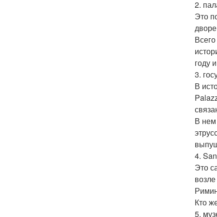
2. па
Это п
дворе
Всего
истор
году 
3. го
В ист
Palaz
связа
В нем
этрус
выпущ
4. San
Это с
возле
Римин
Кто ж
5. муз