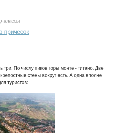
р-классы
о причесок
три. По числу пиков горы монте - титано. Две
 крепостные стены вокруг есть. А одна вполне
ля туристов: