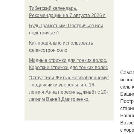
Тибетский календарь.
Рекомендации на 7 августа 2026 г.
Будь грамотным! Постричься или
подстричься?
Как правильно использовать
флексотрон соло
Модные стрижки для тонких волос.
Короткие стрижки для тонких волос
Самая
"Отпустили Жить к Возлюбленному"
испол
- подписчики уверены, что 16-
сильн
летняя Анна пересильд живёт с 20-
Башня
летним Ваней Дмитриенко.
Постр
стари
Башня
Возве
с хор