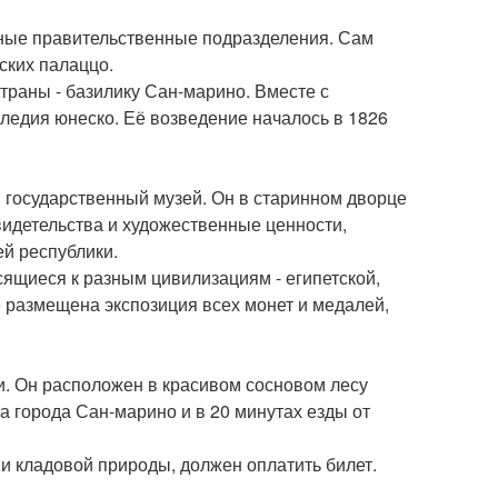
чные правительственные подразделения. Сам
ских палаццо.
траны - базилику Сан-марино. Вместе с
следия юнеско. Её возведение началось в 1826
й государственный музей. Он в старинном дворце
видетельства и художественные ценности,
ей республики.
ящиеся к разным цивилизациям - египетской,
е размещена экспозиция всех монет и медалей,
и. Он расположен в красивом сосновом лесу
а города Сан-марино и в 20 минутах езды от
и кладовой природы, должен оплатить билет.