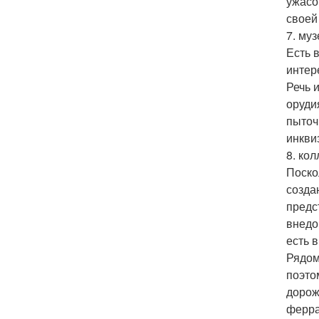
ужасо
своей
7. муз
Есть 
интер
Речь 
орудия
пыточ
инкви
8. ко
Поско
созда
предс
внедо
есть 
Рядом
поэто
дорож
ферра