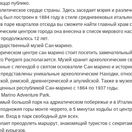
лаццо публико.
олитическое сердце страны. Здесь заседает мэрия и разли
ц был построен в 1884 году в стиле средневековых итальян
 в паре кварталов отсюда вы сможете найти главный храм с
ическим центром города она внесена в список мирового на
и продолжалось 12 лет.
сударственный музей Сан-марино.
орическом центре сан марино стоит посетить замечательны
zo Pergami располагается. Музей хранит археологические с
нные с легендой о святом основателе Сан-марино и истори
 представлены уникальные археологические Находки, относ
ской, римской, древнегреческой и апулийской. Также в музе
енных республикой Сан-марино с 1864 по 1937 годы.
 Marino Adventure Park.
амый большой парк на адриатическом побережье и в Итали
 подножия горы монте черрето, в 5 минутах ходьбы от центр
и. Вход в парк свободный для всех.
елает преодолеть маршрут, знакомящий туристов с секретам
ей курьезов.