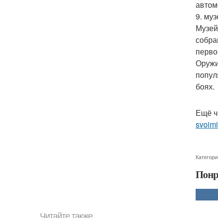
автом
9. му
Музей
собра
перво
Оружи
попул
боях.
Ещё ч
svoimi
Категори
Понр
Читайте также