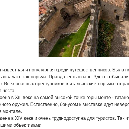
 известная и популярная среди путешественников. Была пос
ьзовалась как тюрьма. Правда, есть нюанс. Здесь отбывали 
о. Всех опасных преступников в итальянские тюрьмы отпра
 честа.
оена в Xiii веке на самой высокой точке горы монте - титан
нного оружия. Естественно, бонусом к выставке идут неве
 монтале.
дена в XIV веке и очень труднодоступна для туристов. Так
ошими объективами.