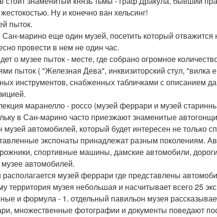
в стоит знаменитый князь тьмы - граф Дракула, бывший пра
 жестокостью. Ну и конечно ван хельсинг!
ей пыток.
в Сан-марино еще один музей, посетить который отважится н
есно провести в нем не один час.
идет о музее пыток - месте, где собрано огромное количес
ми пыток ( "Железная Дева", инквизиторский стул, "вилка ере
ных инструментов, снабженных табличками с описанием да
зицией.
ллекция маранелло - россо (музей феррари и музей старинн
льку в Сан-марино часто приезжают знаменитые автогонщик
н музей автомобилей, который будет интересен не только с
тавленные экспонаты принадлежат разным поколениям. Авт
рожники, спортивные машины, дамские автомобили, дорогие
в музее автомобилей.
 располагается музей феррари где представлены автомобил
му территория музея небольшая и насчитывает всего 25 экс
ные и формула - 1. отдельный павильон музея рассказывает
ри, множественные фотографии и документы поведают пос