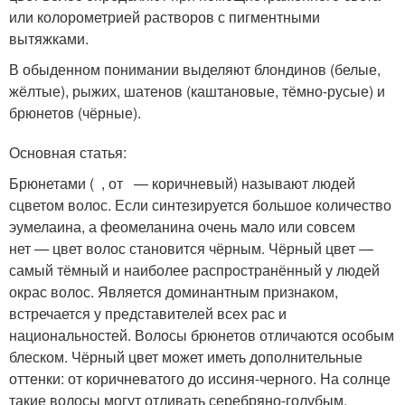
или колорометрией растворов с пигментными
вытяжками.
В обыденном понимании выделяют блондинов (белые,
жёлтые), рыжих, шатенов (каштановые, тёмно-русые) и
брюнетов (чёрные).
Основная статья:
Брюнетами ( , от — коричневый) называют людей
сцветом волос. Если синтезируется большое количество
эумелаина, а феомеланина очень мало или совсем
нет — цвет волос становится чёрным. Чёрный цвет —
самый тёмный и наиболее распространённый у людей
окрас волос. Является доминантным признаком,
встречается у представителей всех рас и
национальностей. Волосы брюнетов отличаются особым
блеском. Чёрный цвет может иметь дополнительные
оттенки: от коричневатого до иссиня-черного. На солнце
такие волосы могут отливать серебряно-голубым.