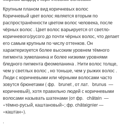
Крупным планом вид коричневых волос
Коричневый цвет волос является вторым по
распространённости цветом волос человека, после
чёрных волос . Цвет волос варьируется от светло-
коричневого/русого до почти чёрных волос, что делает
его самым крупным по числу оттенков. Он
характеризуется более высоким уровнем тёмного
пигмента эумеланина и более низкими уровнями
бледного пигмента феомеланина . Нити волос толще,
чем у светлых волос , но тоньше, чем у рыжих волос .
Люди с коричневыми или чёрными волосами часто
зовутся брюнетами ( фр. brunet , от лат. brunus —
коричневый), хотя правильно людей с коричневыми
волосами называть шатенами (от фр. châtain —
«тёмно-русый, каштановый»; фр. châtaignier —
«каштан»).
.