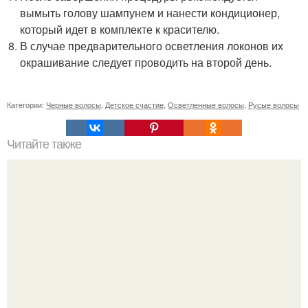
вымыть голову шампунем и нанести кондиционер,
который идет в комплекте к красителю.
В случае предварительного осветления локонов их
окрашивание следует проводить на второй день.
Категории:
Черные волосы
,
Детское счастие
,
Осветленные волосы
,
Русые волосы
Читайте также
Гречнево овощная диета на 14 дней меню. По срокам