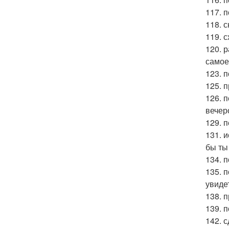
117. 
118. 
119. 
120. 
самое 
123. 
125. 
126. 
вечеро
129. 
131. 
бы ты 
134. 
135. 
увиде
138. 
139. 
142. 