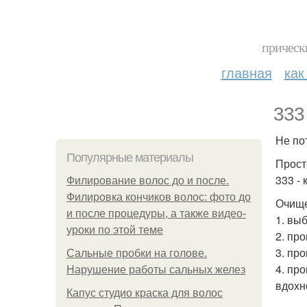
прическ
главная
как
333
Не по
Популярные материалы
Прост
333 - 
Филирование волос до и после.
Филировка кончиков волос: фото до
Очище
и после процедуры, а также видео-
1. вы
уроки по этой теме
2. про
3. пр
Сальные пробки на голове.
4. пр
Нарушение работы сальных желез
вдохн
Капус студио краска для волос