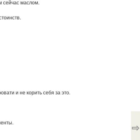
м сейчас маслом.
стоинств.
овати и не корить себя за это.
менты.
⇨