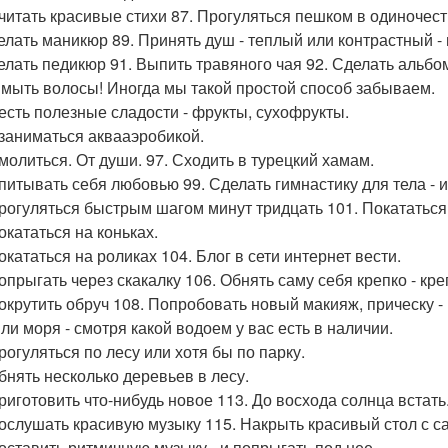
очитать красивые стихи 87. Прогуляться пешком в одиночест
делать маникюр 89. Принять душ - теплый или контрастный -
делать педикюр 91. Выпить травяного чая 92. Сделать альб
ымыть волосы! Иногда мы такой простой способ забываем.
оесть полезные сладости - фрукты, сухофрукты.
озаниматься аквааэробикой.
омолиться. От души. 97. Сходить в турецкий хамам.
апитывать себя любовью 99. Сделать гимнастику для тела - 
прогуляться быстрым шагом минут тридцать 101. Покататься
окататься на коньках.
окататься на роликах 104. Блог в сети интернет вести.
опрыгать через скакалку 106. Обнять саму себя крепко - кре
покрутить обруч 108. Попробовать новый макияж, прическу -
или моря - смотря какой водоем у вас есть в наличии.
рогуляться по лесу или хотя бы по парку.
обнять несколько деревьев в лесу.
приготовить что-нибудь новое 113. До восхода солнца встать
послушать красивую музыку 115. Накрыть красивый стол с са
поставить ритмичную музыку - и попрыгать под нее.