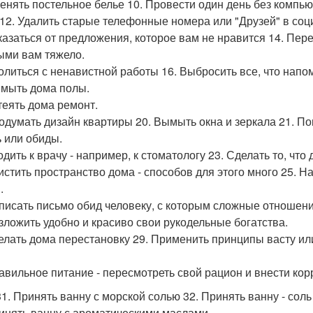
менять постельное белье 10. Провести один день без компь
 12. Удалить старые телефонные номера или "Друзей" в соц
тказаться от предложения, которое вам не нравится 14. Пер
ыми вам тяжело.
волиться с ненавистной работы 16. Выбросить все, что нап
ымыть дома полы.
атеять дома ремонт.
родумать дизайн квартиры 20. Вымыть окна и зеркала 21. По
ь или обиды.
одить к врачу - например, к стоматологу 23. Сделать то, чт
чистить пространство дома - способов для этого много 25. Н
.
аписать письмо обид человеку, с которым сложные отношени
азложить удобно и красиво свои рукодельные богатства.
делать дома перестановку 29. Применить принципы васту и
равильное питание - пересмотреть свой рацион и внести кор
1. Принять ванну с морской солью 32. Принять ванну - соль с
ринять ванну с ароматическими маслами.