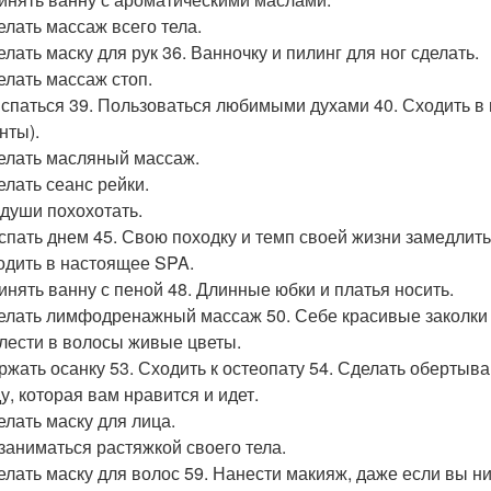
елать массаж всего тела.
елать маску для рук 36. Ванночку и пилинг для ног сделать.
делать массаж стоп.
ыспаться 39. Пользоваться любимыми духами 40. Сходить 
нты).
делать масляный массаж.
елать сеанс рейки.
 души похохотать.
оспать днем 45. Свою походку и темп своей жизни замедлить
ходить в настоящее SPA.
ринять ванну с пеной 48. Длинные юбки и платья носить.
делать лимфодренажный массаж 50. Себе красивые заколки и
плести в волосы живые цветы.
ержать осанку 53. Сходить к остеопату 54. Сделать обертыва
у, которая вам нравится и идет.
елать маску для лица.
озаниматься растяжкой своего тела.
делать маску для волос 59. Нанести макияж, даже если вы ни