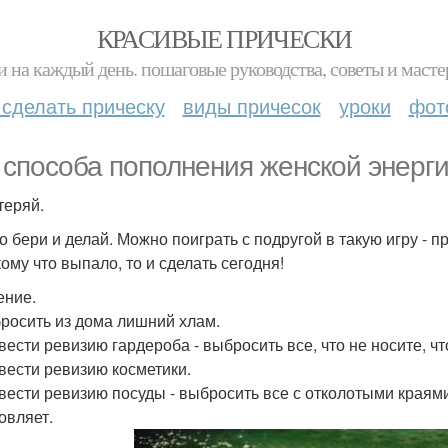
КРАСИВЫЕ ПРИЧЕСКИ
и на каждый день. пошаговые руководства, советы и масте
 сделать прическу
виды причесок
уроки
фот
 способа пополнения женской энерги
теряй.
о бери и делай. Можно поиграть с подругой в такую игру - п
кому что выпало, то и сделать сегодня!
ние.
бросить из дома лишний хлам.
вести ревизию гардероба - выбросить все, что не носите, чт
овести ревизию косметики.
овести ревизию посуды - выбросить все с отколотыми краями
овляет.