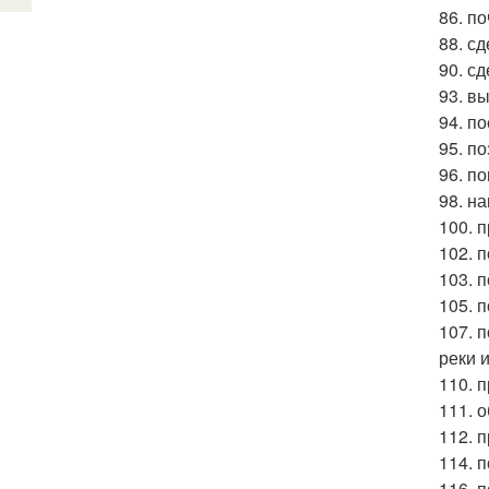
86. п
88. с
90. с
93. в
94. п
95. п
96. п
98. н
100. 
102. п
103. п
105. п
107. 
реки 
110. п
111. 
112. 
114. 
116. 