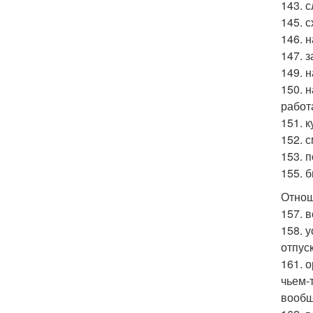
143. 
145. с
146. 
147. з
149. 
150. 
работ
151. 
152. 
153. 
155. 
Отнош
157. в
158. 
отпус
161. 
чьем-
вообщ