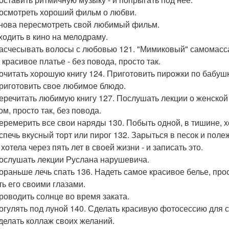
посмотреть хороший фильм о любви.
снова пересмотреть свой любимый фильм.
сходить в кино на мелодраму.
расчесывать волосы с любовью 121. "Мимиковый" самомасса
красивое платье - без повода, просто так.
почитать хорошую книгу 124. Приготовить пирожки по бабу
приготовить свое любимое блюдо.
перечитать любимую книгу 127. Послушать лекции о женской
м, просто так, без повода.
перемерить все свои наряды 130. Побыть одной, в тишине, х
испечь вкусный торт или пирог 132. Зарыться в песок и полеж
хотела через пять лет в своей жизни - и записать это.
послушать лекции Руслана нарушевича.
пораньше лечь спать 136. Надеть самое красивое белье, прос
ть его своими глазами.
проводить солнце во время заката.
погулять под луной 140. Сделать красивую фотосессию для с
сделать коллаж своих желаний.