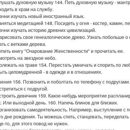
слушать духовную музыку 144. Петь духовную музыку - мант
ходить в храм на службу.
начни изучать новый иностранный язык.
аняться медитацией 148. Посидеть у огня - костер, камин, пе
начни изучать историю древних цивилизаций.
нарисовать свое генеалогическое древо. Узнать побольше о 
ать с ветками дерева.
купить книгу "Очарование Женственности" и прочитать ее.
смотреть на звездное небо.
полежать на траве 154. Перестать умничать и спорить по лю
быть целомудренной - в одежде и в отношениях.
ения 156. Позвонить и поболтать по телефону с подругами.
стретиться с подругой.
устроить девичник 159. Какое-нибудь мероприятие расплан
к. Или выходной день. 160. Напечь блинов для близких.
организовать самодеятельность. Например, выступление с 
то дне рождения. Ты можешь спеть, станцевать, переделать 
е-то, для этого повод не нужен.