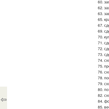
60. з
62. з
63. з
65. к
67. с
69. сд
70. к
71. сд
72. с
73. с
74. сх
75. пр
76. сх
78. п
79. сх
80. п
82. с
⇦
84. ф
85. в