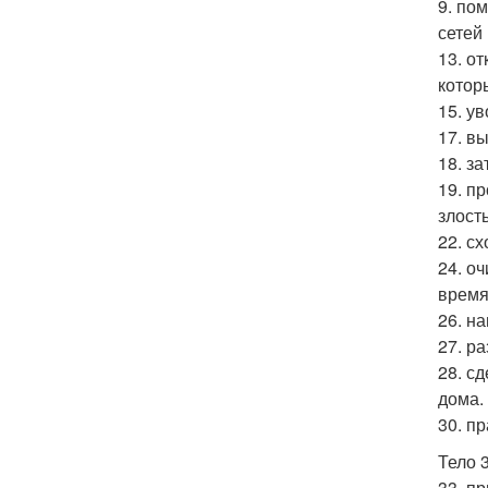
9. по
сетей
13. о
котор
15. у
17. в
18. з
19. п
злост
22. сх
24. о
время
26. н
27. р
28. с
дома.
30. п
Тело 3
33. п