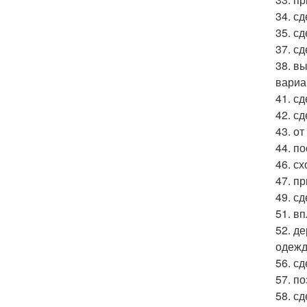
34. сд
35. сд
37. с
38. в
вариа
41. с
42. сд
43. от
44. п
46. с
47. п
49. с
51. в
52. д
одежд
56. сд
57. п
58. с