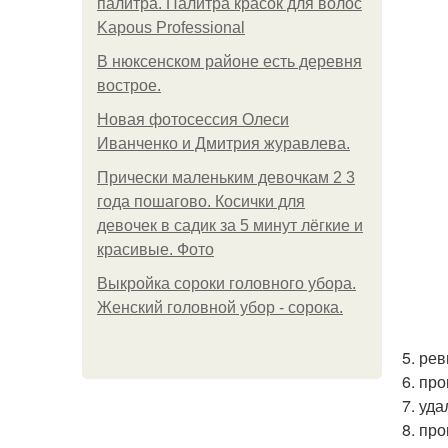
палитра. Палитра красок для волос
Kapous Professional
В нюксенском районе есть деревня
вострое.
Новая фотосессия Олеси
Иванченко и Дмитрия журавлева.
Прически маленьким девочкам 2 3
года пошагово. Косички для
девочек в садик за 5 минут лёгкие и
красивые. Фото
Выкройка сороки головного убора.
Женский головной убор - сорока.
5. ре
6. пр
7. уд
8. пр