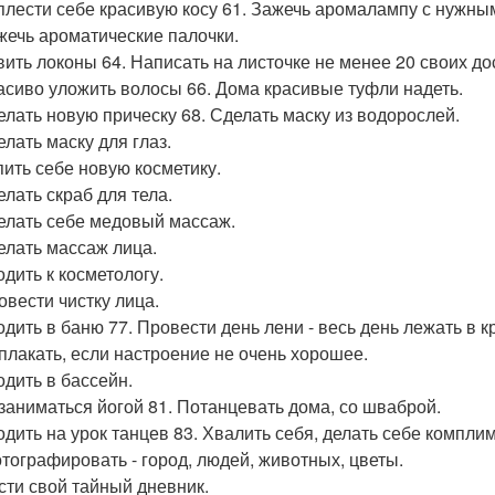
аплести себе красивую косу 61. Зажечь аромалампу с нужны
ажечь ароматические палочки.
авить локоны 64. Написать на листочке не менее 20 своих до
расиво уложить волосы 66. Дома красивые туфли надеть.
делать новую прическу 68. Сделать маску из водорослей.
елать маску для глаз.
упить себе новую косметику.
елать скраб для тела.
делать себе медовый массаж.
делать массаж лица.
одить к косметологу.
овести чистку лица.
одить в баню 77. Провести день лени - весь день лежать в кр
оплакать, если настроение не очень хорошее.
одить в бассейн.
озаниматься йогой 81. Потанцевать дома, со шваброй.
ходить на урок танцев 83. Хвалить себя, делать себе компли
отографировать - город, людей, животных, цветы.
ести свой тайный дневник.