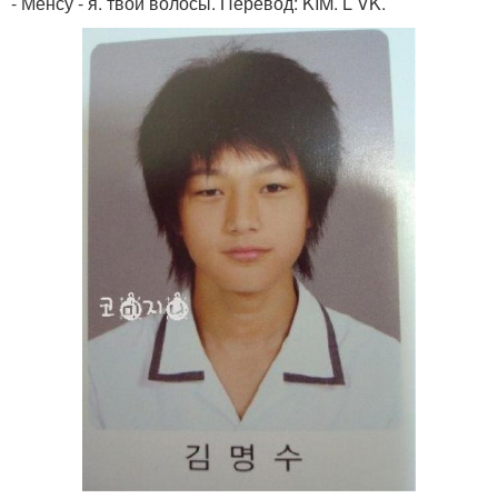
- Мёнсу - я. твои волосы. Перевод: KIM. L VK.