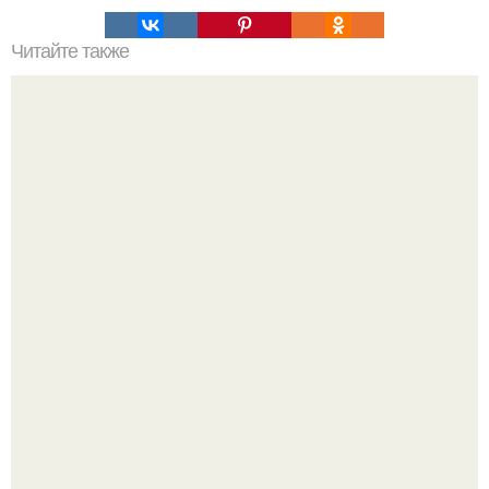
Читайте также
Супер - маска с содой!
Многие держат касторовое масло дома только для волос