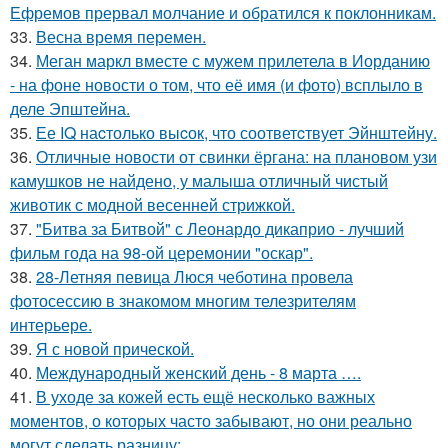
Ефремов прервал молчание и обратился к поклонникам.
33.
Весна время перемен.
34.
Меган маркл вместе с мужем прилетела в Иорданию
- на фоне новости о том, что её имя (и фото) всплыло в
деле Эпштейна.
35.
Ее IQ наcтолько выcок, что соответcтвует Эйнштейну.
36.
Отличные новости от свинки ёргана: на плановом узи
камушков не найдено, у малыша отличный чистый
животик с модной весенней стрижкой.
37.
"Битва за Битвой" с Леонардо дикаприо - лучший
фильм года на 98-ой церемонии "оскар".
38.
28-Летняя певица Люся чеботина провела
фотосессию в знакомом многим телезрителям
интерьере.
39.
Я с новой прической.
40.
Международный женский день - 8 марта ….
41.
В уходе за кожей есть ещё несколько важных
моментов, о которых часто забывают, но они реально
могут сделать разницу: