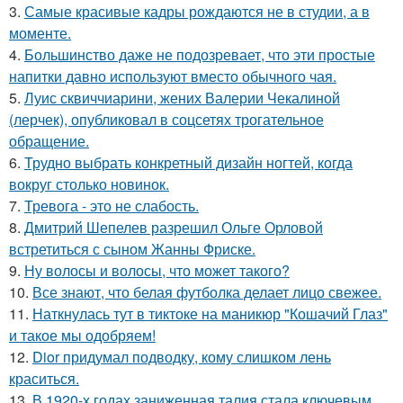
3.
Самые красивые кадры рождаются не в студии, а в
моменте.
4.
Большинство даже не подозревает, что эти простые
напитки давно используют вместо обычного чая.
5.
Луис сквиччиарини, жених Валерии Чекалиной
(лерчек), опубликовал в соцсетях трогательное
обращение.
6.
Трудно выбрать конкретный дизайн ногтей, когда
вокруг столько новинок.
7.
Тревога - это не слабость.
8.
Дмитрий Шепелев разрешил Ольге Орловой
встретиться с сыном Жанны Фриске.
9.
Ну волосы и волосы, что может такого?
10.
Все знают, что белая футболка делает лицо свежее.
11.
Наткнулась тут в тиктоке на маникюр "Кошачий Глаз"
и такое мы одобряем!
12.
Dior придумал подводку, кому слишком лень
краситься.
13.
В 1920-х годах заниженная талия стала ключевым