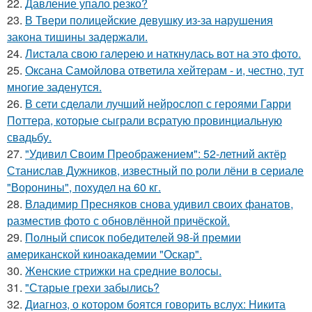
22.
Давление упало резко?
23.
В Твери полицейские девушку из-за нарушения
закона тишины задержали.
24.
Листала свою галерею и наткнулась вот на это фото.
25.
Оксана Самойлова ответила хейтерам - и, честно, тут
многие заденутся.
26.
В сети сделали лучший нейрослоп с героями Гарри
Поттера, которые сыграли всратую провинциальную
свадьбу.
27.
"Удивил Своим Преображением": 52-летний актёр
Станислав Дужников, известный по роли лёни в сериале
"Воронины", похудел на 60 кг.
28.
Владимир Пресняков снова удивил своих фанатов,
разместив фото с обновлённой причёской.
29.
Полный список победителей 98-й премии
американской киноакадемии "Оскар".
30.
Женские стрижки на средние волосы.
31.
"Старые грехи забылись?
32.
Диагноз, о котором боятся говорить вслух: Никита