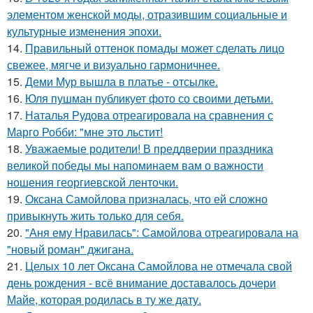
элементом женской моды, отразившим социальные и
культурные изменения эпохи.
14.
Правильный оттенок помады может сделать лицо
свежее, мягче и визуально гармоничнее.
15.
Деми Мур вышла в платье - отсылке.
16.
Юля пушман публикует фото со своими детьми.
17.
Наталья Рудова отреагировала на сравнения с
Марго Робби: "мне это льстит!
18.
Уважаемые родители! В преддверии праздника
великой победы мы напоминаем вам о важности
ношения георгиевской ленточки.
19.
Оксана Самойлова призналась, что ей сложно
привыкнуть жить только для себя.
20.
"Аня ему Нравилась": Самойлова отреагировала на
"новый роман" джигана.
21.
Целых 10 лет Оксана Самойлова не отмечала свой
день рождения - всё внимание доставалось дочери
Майе, которая родилась в ту же дату.