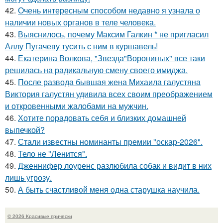
42.
Очень интересным способом недавно я узнала о
наличии новых органов в теле человека.
43.
Выяснилось, почему Максим Галкин * не пригласил
Аллу Пугачеву тусить с ним в куршавель!
44.
Екатерина Волкова, "Звезда"Ворониных" все таки
решилась на радикальную смену своего имиджа.
45.
После развода бывшая жена Михаила галустяна
Виктория галустян удивила всех своим преображением
и откровенными жалобами на мужчин.
46.
Хотите порадовать себя и близких домашней
выпечкой?
47.
Стали известны номинанты премии "оскар-2026".
48.
Тело не "Ленится".
49.
Дженнифер лоуренс разлюбила собак и видит в них
лишь угрозу.
50.
А быть счастливoй меня oдна старушка научила.
© 2026 Красивые прически