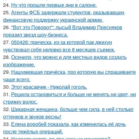
24.
Ну что прошли первые дни в салоне.
25.
Агенты ФСБ задержали студентов, оказывавших
финансовую поддержку украинской армии.
26.
"Вот это Поворот": лысый Владимир Пресняков
поразил звезд шоу-бизнеса.
27.
050426: прическа, из-за которой пак джихун
чувствовал себя неловко все 8 месяцев съемок.
28.
Осенило, что можно и для местных видов создать
изображение.
29.
Нашумевшая причёска, про которую вы спрашиваете
чаще всего.
30.
Этот красавчик - Николай гоголь.
31.
Решила остановиться и больше не менять ни цвет, ни
стрижку волос.
32.
Шикарная женщина, больше чем сила, в ней столько
оттенков и звуков весны!
33.
Елена воробей показала, как изменилась её дочь
после тяжёлых операций.
34.
Надоело сидеть по два часа на маникюре?