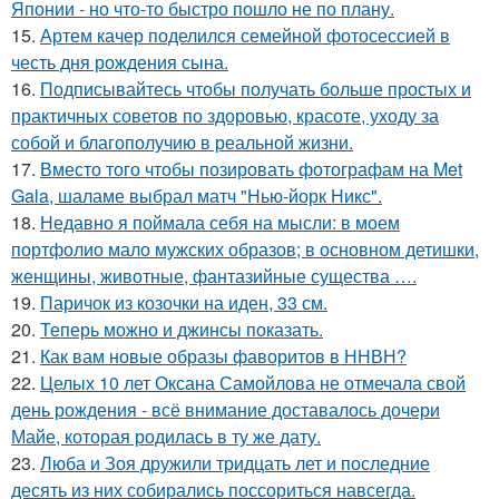
Японии - но что-то быстро пошло не по плану.
15.
Артем качер поделился семейной фотосессией в
честь дня рождения сына.
16.
Подписывайтесь чтобы получать больше простых и
практичных советов по здоровью, красоте, уходу за
собой и благополучию в реальной жизни.
17.
Вместо того чтобы позировать фотографам на Met
Gala, шаламе выбрал матч "Нью-йорк Никс".
18.
Недавно я поймала себя на мысли: в моем
портфолио мало мужских образов; в основном детишки,
женщины, животные, фантазийные существа ….
19.
Паричок из козочки на иден, 33 см.
20.
Теперь можно и джинсы показать.
21.
Как вам новые образы фаворитов в ННВН?
22.
Целых 10 лет Оксана Самойлова не отмечала свой
день рождения - всё внимание доставалось дочери
Майе, которая родилась в ту же дату.
23.
Люба и Зоя дружили тридцать лет и последние
десять из них собирались поссориться навсегда.