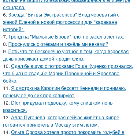
скандала.
6.
Звезда "Битвы Экстрасенсов" Влад череватый с
женой Еленой в новой фотосессии для "каравана
историй".
7.
Тренд на "Мыльные Брови" плотно засел в лентах.
8.
Проснулись с отёками и тяжёлыми веками?
9.
Есть что-то бесконечно уютное в том, когда взрослая
дочь приезжает домой к родителям.
10.
Сдал бывшую с потрохами: Гоша Куценко признался,
что был на свадьбе Марии Порошиной и Ярослава
бойко.
11.
Я смотрю на Кэролин бессетт Кеннеди и понимаю,
почему её до сих пор копируют.
12.
Dior придумал подводку, кому слишком лень
краситься.
13.
Алла Пугачёва, которая сейчас живёт на Кипре,
готовится прилететь в Москву этим летом.
14.
Ольга Орлова хотела просто покормить голубей в