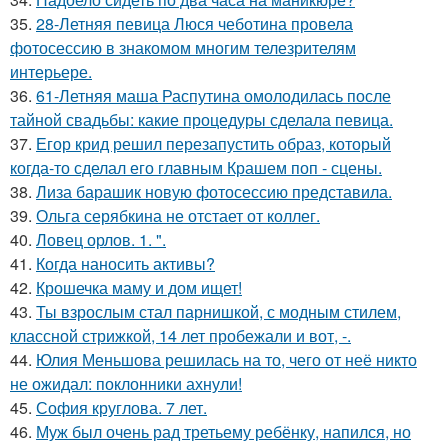
35.
28-Летняя певица Люся чеботина провела
фотосессию в знакомом многим телезрителям
интерьере.
36.
61-Летняя маша Распутина омолодилась после
тайной свадьбы: какие процедуры сделала певица.
37.
Егор крид решил перезапустить образ, который
когда-то сделал его главным Крашем поп - сцены.
38.
Лиза барашик новую фотосессию представила.
39.
Ольга серябкина не отстает от коллег.
40.
Ловец орлов. 1. ".
41.
Когда наносить активы?
42.
Крошечка маму и дом ищет!
43.
Ты взрослым стал парнишкой, с модным стилем,
классной стрижкой, 14 лет пробежали и вот, -.
44.
Юлия Меньшова решилась на то, чего от неё никто
не ожидал: поклонники ахнули!
45.
София круглова. 7 лет.
46.
Муж был очень рад третьему ребёнку, напился, но