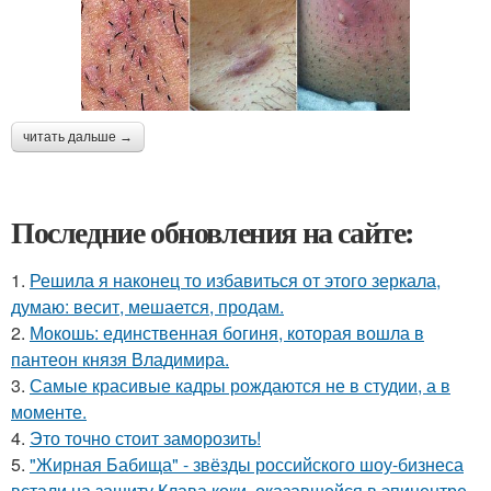
читать дальше →
Последние обновления на сайте:
1.
Решила я наконец то избавиться от этого зеркала,
думаю: весит, мешается, продам.
2.
Мокошь: единственная богиня, которая вошла в
пантеон князя Владимира.
3.
Самые красивые кадры рождаются не в студии, а в
моменте.
4.
Это точно стоит заморозить!
5.
"Жирная Бабища" - звёзды российского шоу-бизнеса
встали на защиту Клава коки, оказавшейся в эпицентре