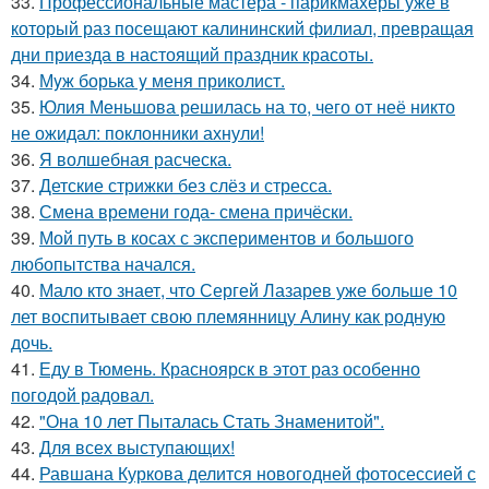
33.
Профессиональные мастера - парикмахеры уже в
который раз посещают калининский филиал, превращая
дни приезда в настоящий праздник красоты.
34.
Мyж борька y меня приколист.
35.
Юлия Меньшова решилась на то, чего от неё никто
не ожидал: поклонники ахнули!
36.
Я волшебная расческа.
37.
Детские стрижки без слёз и стресса.
38.
Смена времени года- смена причёски.
39.
Мой путь в косах с экспериментов и большого
любопытства начался.
40.
Мало кто знает, что Сергей Лазарев уже больше 10
лет воспитывает свою племянницу Алину как родную
дочь.
41.
Еду в Тюмень. Красноярск в этот раз особенно
погодой радовал.
42.
"Она 10 лет Пыталась Стать Знаменитой".
43.
Для всех выступающих!
44.
Равшана Куркова делится новогодней фотосессией с