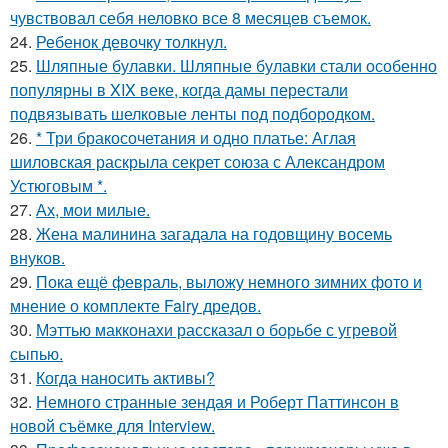
чувствовал себя неловко все 8 месяцев съемок.
24.
Ребенок девочку толкнул.
25.
Шляпные булавки. Шляпные булавки стали особенно
популярны в XIX веке, когда дамы перестали
подвязывать шелковые ленты под подбородком.
26.
* Три бракосочетания и одно платье: Аглая
шиловская раскрыла секрет союза с Александром
Устюговым *.
27.
Ах, мои милые.
28.
Жена малинина загадала на годовщину восемь
внуков.
29.
Пока ещё февраль, выложу немного зимних фото и
мнение о комплекте Fairy дредов.
30.
Мэттью макконахи рассказал о борьбе с угревой
сыпью.
31.
Когда наносить активы?
32.
Немного странные зендая и Роберт Паттинсон в
новой съёмке для Interview.