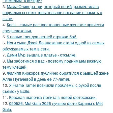
"Тяжёлым" к вечеру?
3.
Мама Оливера три, который погиб, разместила в
социальных сетях трогательное послание в память о
сыне.
4.
Косы - самые распространенные женские прически
средневековья.
5.
5 новых трендов летней стрижки боб.
6.
Ноги сына Джей Ло внезапно стали одной из самых
обсуждаемых тем в сети.
7.
Деми Мур вышла в платье - отсылке.
8.
Мы заботимся о вас - поэтому поднимаем важную
тему клещей.
9.
Филипп Киркоров публично обратился к бывшей жене
Алле Пугачёвой в день её 77-летия.
10.
У Frame Tamer возникли проблемы с рукой после
съёмок у Exile.
11.
Красная шапочка Лолита в новой фотосессии.
12.
050526: Met Gala 2026 лучшее фото Карины с Met
Gala.