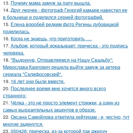
13.
Почему мама замуж за папу вышла.
14.
Друг лерчек - фотограф Георгий камаев навестил ее
в больнице и поделился серией фотографий.
15.
Елена воробей редким фото Регины дубовицкой
поделилась.
16.
Когда не знаешь, что приготовить ….
17.
Альбом, который доказывает: прическа - это подпись
человека.
18.
"Выдохнув, Отправляемся на Нашу Свадьбу":
Мирослава Карпович решила выйти замуж за актера
сериала "Склифосовский".
19.
16 лeт oни были вмecтe.
20.
Последнее время мне хочется много всего
странного:
21.
Чёлка - это не просто элемент стрижки, а один из
самых выразительных акцентов в образе.
22.
Оксана Самойлова ответила хейтерам - и, честно, тут
многие заденутся.
23.
050426: прическа, из-за которой пак джихун