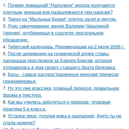
1.
Почему домашний "Наполеон" иногда получается
плотным, мокрым или разваливается при нарезке?
2.
Тренд на "Мыльные Брови" плотно засел в лентах.
3.
Луис сквиччиарини, жених Валерии Чекалиной
(лерчек), опубликовал в соцсетях трогательное
обращение.
4.
Тибетский календарь. Рекомендации на 2 июля 2026 г.
5.
После церемонии на голивудской аллее славы,
папарацци проследили за Харпер Бекхэм, которая
отправилась в дом своего старшего брата бруклина.
6.
Косы - самые распространенные женские прически
средневековья.
7.
Ну это уже классика, плавный переход, правильная
форма и текстура.
8.
Как мы учились заботиться о природе: трудовая
практика 5 в класса.
9.
Усталое лицо, тусклая кожа и ощущение, будто ты не
спала неделю?