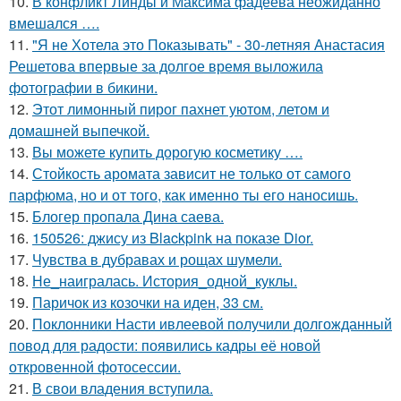
10.
В конфликт Линды и Максима фадеева неожиданно
вмешался ….
11.
"Я не Хотела это Показывать" - 30-летняя Анастасия
Решетова впервые за долгое время выложила
фотографии в бикини.
12.
Этот лимонный пирог пахнет уютом, летом и
домашней выпечкой.
13.
Вы можете купить дорогую косметику ….
14.
Стойкость аромата зависит не только от самого
парфюма, но и от того, как именно ты его наносишь.
15.
Блогер пропала Дина саева.
16.
150526: джису из Blackpink на показе Dior.
17.
Чувства в дубравах и рощах шумели.
18.
Не_наигралась. История_одной_куклы.
19.
Паричок из козочки на иден, 33 см.
20.
Поклонники Насти ивлеевой получили долгожданный
повод для радости: появились кадры её новой
откровенной фотосессии.
21.
В свои владения вступила.