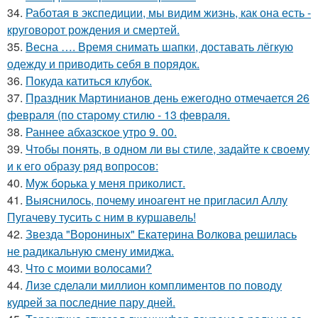
34.
Работая в экспедиции, мы видим жизнь, как она есть -
круговорот рождения и смертей.
35.
Весна …. Время снимать шапки, доставать лёгкую
одежду и приводить себя в порядок.
36.
Покуда катиться клубок.
37.
Праздник Мартинианов день ежегодно отмечается 26
февраля (по старому стилю - 13 февраля.
38.
Раннее абхазское утро 9. 00.
39.
Чтобы понять, в одном ли вы стиле, задайте к своему
и к его образу ряд вопросов:
40.
Мyж борька y меня приколист.
41.
Выяснилось, почему иноагент не пригласил Аллу
Пугачеву тусить с ним в куршавель!
42.
Звезда "Ворониных" Екатерина Волкова решилась
не радикальную смену имиджа.
43.
Что с моими волосами?
44.
Лизе сделали миллион комплиментов по поводу
кудрей за последние пару дней.