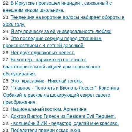
22.
В Иркутске произошел инцидент, связанный с
внешним видом школьника.
23.
Тенденция на короткие волосы набирает обороты в
2026 году.
24.
Я эту прическу за её универсальность люблю!
25.
Это последние секунды перед страшным
происшествием с 4-летней девочкой.
26.
Нет двух одинаковых невест.
27.
Волонтер - парикмахер посетила с
благотворительной акцией дом социального
обслуживания.
28.
Этот красавчик - Николай гоголь.
29.
"Главное - Попотеть и Вколоть Лосося": Кристина
Орбакайте раскрыла шокирующий секрет своего
преображения.
30.
Национальный костюм. Аргентина.
31.
Доктор Виктор Гидеон из Resident Evil Requiem.
32.
- волшебный ИИ - редактор, сделай мне красиво.
33.
Победители премии оскар 2026.