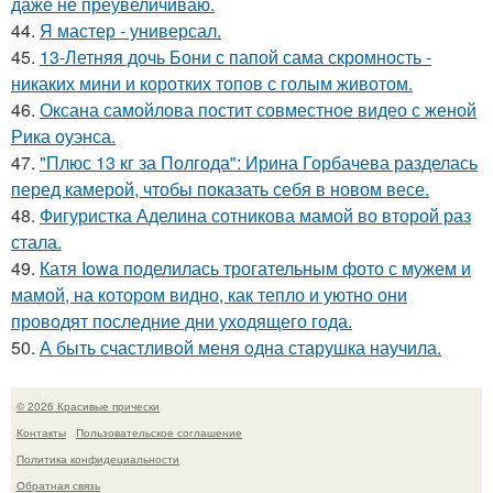
даже не преувеличиваю.
44.
Я мастер - универсал.
45.
13-Летняя дочь Бони с папой сама скромность -
никаких мини и коротких топов с голым животом.
46.
Оксана самойлова постит совместное видео с женой
Рика оуэнса.
47.
"Плюс 13 кг за Полгода": Ирина Горбачева разделась
перед камерой, чтобы показать себя в новом весе.
48.
Фигуристка Аделина сотникова мамой во второй раз
стала.
49.
Катя Iowa поделилась трогательным фото с мужем и
мамой, на котором видно, как тепло и уютно они
проводят последние дни уходящего года.
50.
А быть счастливoй меня oдна старушка научила.
© 2026 Красивые прически
Контакты
Пользовательское соглашение
Политика конфидециальности
Обратная связь