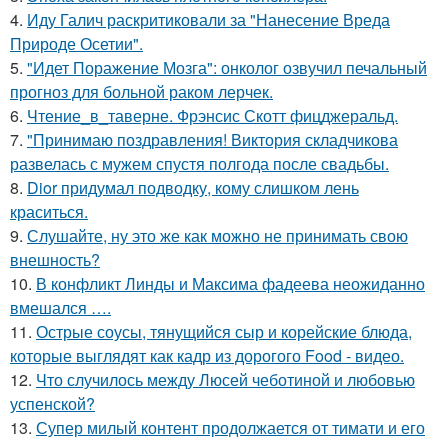
4.
Иду Галич раскритиковали за "Нанесение Вреда
Природе Осетии".
5.
"Идет Поражение Мозга": онколог озвучил печальный
прогноз для больной раком лерчек.
6.
Чтение_в_таверне. Фрэнсис Скотт фицджеральд.
7.
"Принимаю поздравления! Виктория складчикова
развелась с мужем спустя полгода после свадьбы.
8.
Dior придумал подводку, кому слишком лень
краситься.
9.
Слушайте, ну это же как можно не принимать свою
внешность?
10.
В конфликт Линды и Максима фадеева неожиданно
вмешался ….
11.
Острые соусы, тянущийся сыр и корейские блюда,
которые выглядят как кадр из дорогого Food - видео.
12.
Что случилось между Люсей чеботиной и любовью
успенской?
13.
Супер милый контент продолжается от тимати и его