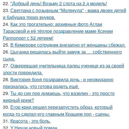
22.
"Добрый день! Возьму 2 слота на 2 д модель!
23.
Светлана с позывным "Молекула" - мама двоих детей
и бабушка троих внуков.
24.
Как это трогательно: архивные фото Аглаи
Тарасовой и её тёплое поздравление маме Ксении
Раппопорт с 52 летием!
25.
В Кемерове сотрудник внезапно от женщины сбежал.
26.
Цыганка решилась выйти замуж за … собственного
сына.
27.
Озверевшая учительница палец ученице из-за своей
злости повредила.
28.
Виктория боня поздравила дочь - и неожиданно
призналась, что готова родить ещё.
29.
Ты до сих пор думаешь, что вазелин - это просто
жирный крем?
30.
Егор крид решил перезапустить образ, который
когда-то сделал его главным Крашем поп - сцены.
31.
Красота - это боль.
32.
У Нюши новый роман.