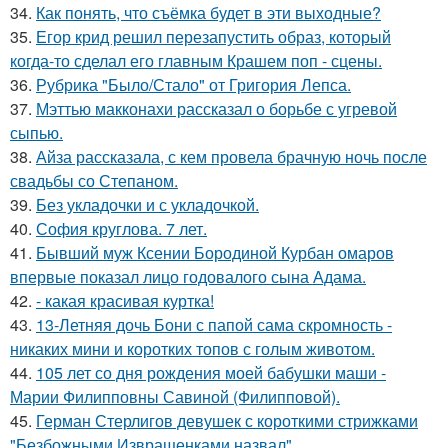
34.
Как понять, что съёмка будет в эти выходные?
35.
Егор крид решил перезапустить образ, который
когда-то сделал его главным Крашем поп - сцены.
36.
Рубрика "Было/Стало" от Григория Лепса.
37.
Мэттью макконахи рассказал о борьбе с угревой
сыпью.
38.
Айза рассказала, с кем провела брачную ночь после
свадьбы со Степаном.
39.
Без укладочки и с укладочкой.
40.
София круглова. 7 лет.
41.
Бывший муж Ксении Бородиной Курбан омаров
впервые показал лицо годовалого сына Адама.
42.
- какая красивая куртка!
43.
13-Летняя дочь Бони с папой сама скромность -
никаких мини и коротких топов с голым животом.
44.
105 лет со дня рождения моей бабушки маши -
Марии Филипповны Савиной (Филипповой).
45.
Герман Стерлигов девушек с короткими стрижками
"Безбожными Извращенками назвал".