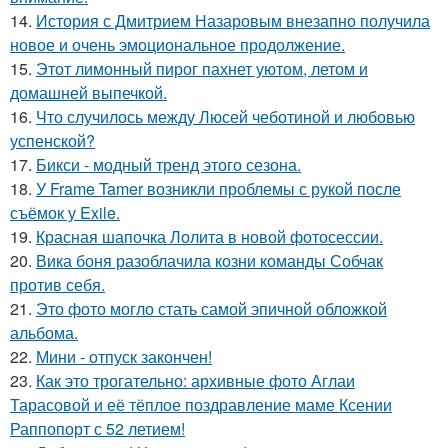
14.
История с Дмитрием Назаровым внезапно получила
новое и очень эмоциональное продолжение.
15.
Этот лимонный пирог пахнет уютом, летом и
домашней выпечкой.
16.
Что случилось между Люсей чеботиной и любовью
успенской?
17.
Бикси - модный тренд этого сезона.
18.
У Frame Tamer возникли проблемы с рукой после
съёмок у Exile.
19.
Красная шапочка Лолита в новой фотосессии.
20.
Вика боня разоблачила козни команды Собчак
против себя.
21.
Это фото могло стать самой эпичной обложкой
альбома.
22.
Мини - отпуск закончен!
23.
Как это трогательно: архивные фото Аглаи
Тарасовой и её тёплое поздравление маме Ксении
Раппопорт с 52 летием!