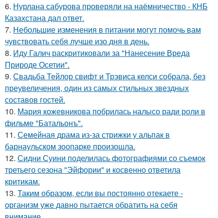
6.
Нурлана сабурова проверяли на наёмничество - КНБ
Казахстана дал ответ.
7.
Небольшие изменения в питании могут помочь вам
чувствовать себя лучше изо дня в день.
8.
Иду Галич раскритиковали за "Нанесение Вреда
Природе Осетии".
9.
Свадьба Тейлор свифт и Трэвиса келси собрала, без
преувеличения, один из самых стильных звездных
составов гостей.
10.
Мария кожевникова побрилась налысо ради роли в
фильме "Батальонъ".
11.
Семейная драма из-за стрижки у альпак в
барнаульском зоопарке произошла.
12.
Сидни Суини поделилась фотографиями со съемок
третьего сезона "Эйфории" и косвенно ответила
критикам.
13.
Таким образом, если вы постоянно отекаете -
организм уже давно пытается обратить на себя
внимание.