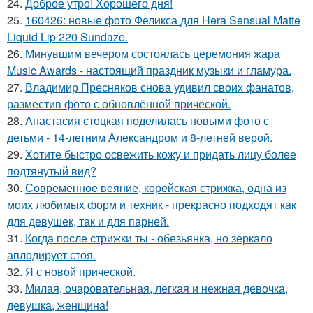
24.
Доброе утро! Хорошего дня!
25.
160426: новые фото Феликса для Hera Sensual Matte
Liquid Lip 220 Sundaze.
26.
Минувшим вечером состоялась церемония жара
Music Awards - настоящий праздник музыки и гламура.
27.
Владимир Пресняков снова удивил своих фанатов,
разместив фото с обновлённой причёской.
28.
Анастасия стоцкая поделилась новыми фото с
детьми - 14-летним Александром и 8-летней верой.
29.
Хотите быстро освежить кожу и придать лицу более
подтянутый вид?
30.
Современное веяние, корейская стрижка, одна из
моих любимых форм и техник - прекрасно подходят как
для девушек, так и для парней.
31.
Когда после стрижки ты - обезьянка, но зеркало
аплодирует стоя.
32.
Я с новой прической.
33.
Милая, очаровательная, легкая и нежная девочка,
девушка, женщина!