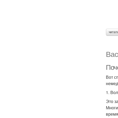
читат
Вас
Поч
Вот с
немед
1. Во
Это з
Многи
время