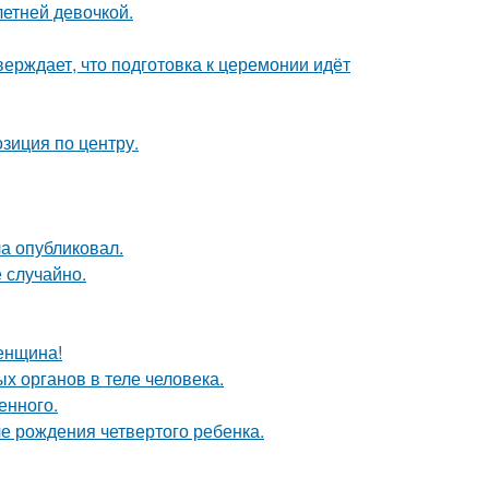
етней девочкой.
верждает, что подготовка к церемонии идёт
озиция по центру.
ла опубликовал.
 случайно.
женщина!
х органов в теле человека.
енного.
е рождения четвертого ребенка.