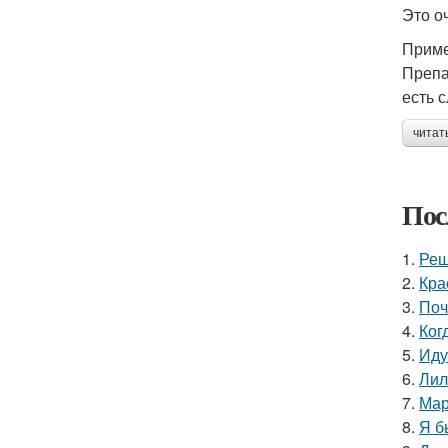
Это о
Прим
Препа
есть 
читат
Пос
1.
Реш
2.
Кра
3.
Поч
4.
Ког
5.
Иду
6.
Лил
7.
Мар
8.
Я б