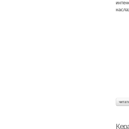
интен
насла
читат
Кер