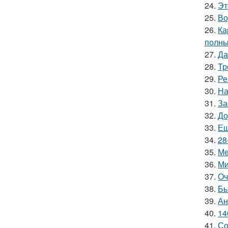
24.
Эт
25.
Во
26.
Ка
полны
27.
Да
28.
Тр
29.
Ре
30.
На
31.
За
32.
До
33.
Ещ
34.
28
35.
Ме
36.
Ми
37.
Оч
38.
Бы
39.
Ан
40.
14
41.
Со