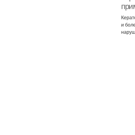
при
Керат
и бол
наруш