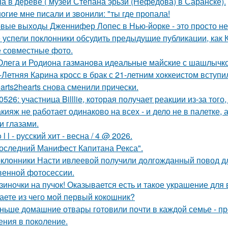
а в дереве ( музей Степана эрьзи (Нефедова) в Саранске).
огие мне писали и звонили: "ты где пропала!
вые выходы Дженнифер Лопес в Нью-йорке - это просто не
 успели поклонники обсудить предыдущие публикации, как
 совместные фото.
Олега и Родиона газманова идеальные майские с шашлычк
-Летняя Карина кросс в брак с 21-летним хоккеистом вступи
arts2hearts снова сменили прически.
0526: участница Billlie, которая получает реакции из-за тог
кияж не работает одинаково на всех - и дело не в палетке, 
и глазами.
o l l - русский хит - весна / 4 @ 2026.
оследний Манифест Капитана Рекса".
клонники Насти ивлеевой получили долгожданный повод дл
венной фотосессии.
зиночки на пучок! Оказывается есть и такое украшение для 
аете из чего мой первый кокошник?
ньше домашние отвары готовили почти в каждой семье - п
ения в поколение.