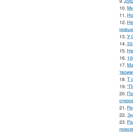
9.
Душ
10.
Мн
11.
Но
12.
Не
новые
13.
У 
14.
33
15.
He
16.
10
17.
Ма
твоим
18.
T 
19.
"П
20.
По
откро
21.
Ре
22.
Зн
23.
Ра
покол