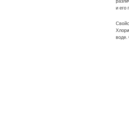
разли
и его
Свойс
Хлори
воде.