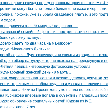
о последние секунды перед страшным происшествием с 4-л
ротнички могут быть не только белыми, но даже и черными.
ролина, похоже, уже выбрала свадебное платье, и это подт
м ходом.
вно прически а-ля "3 минуты" не делала ….
огательный семейный фэнтези - портрет в стиле кино, комп
бенок девочку толкнул.
доело сидеть по два часа на маникюре?
гадка "Меленского Диптиха".
рогой лерчек - Луис сквиччиарини снимки из родильного за
ё один обзор на куклу, которая похожа на предыдущую и не
-Летняя певица интересную фотосессию устроила.
ждународный женский день - 8 марта ….
лая, очаровательная, легкая и нежная девочка, девушка, 
ень интересным способом недавно я узнала о наличии новы
вшая жена Никиты Преснякова уже нашла нового возлюбл
на Курникова впервые попала в объективы папарацци посл
0226: обновление социальных сетей Юджин из IVE.
фия круглова. 7 лет.