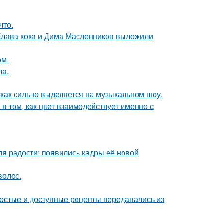
что.
 Клава кока и Дима Масленников выложили
ом.
ла.
о, как сильно выделяется на музыкальном шоу.
а в том, как цвет взаимодействует именно с
я радости: появились кадры её новой
волос.
ростые и доступные рецепты передавались из