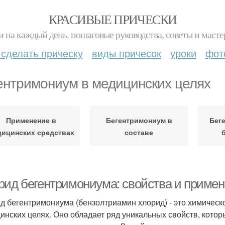
КРАСИВЫЕ ПРИЧЕСКИ
и на каждый день. пошаговые руководства, советы и масте
 сделать прическу
виды причесок
уроки
фот
ентримониум в медицинских целях
Применение в
Бегентримониум в
Бег
дицинских средствах
составе
рид бегентримониума: свойства и примен
д бегентримониума (бензолтриамин хлорид) - это химическ
инских целях. Оно обладает ряд уникальных свойств, кото