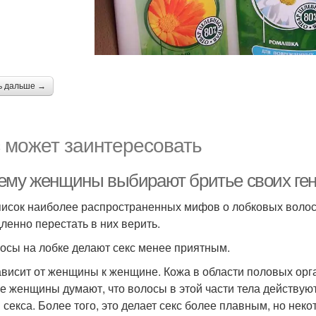
ь дальше →
 может заинтересовать
ему женщины выбирают бритье своих ген
писок наиболее распространенных мифов о лобковых волоса
ленно перестать в них верить.
лосы на лобке делают секс менее приятным.
ависит от женщины к женщине. Кожа в области половых ор
е женщины думают, что волосы в этой части тела действую
 секса. Более того, это делает секс более плавным, но н