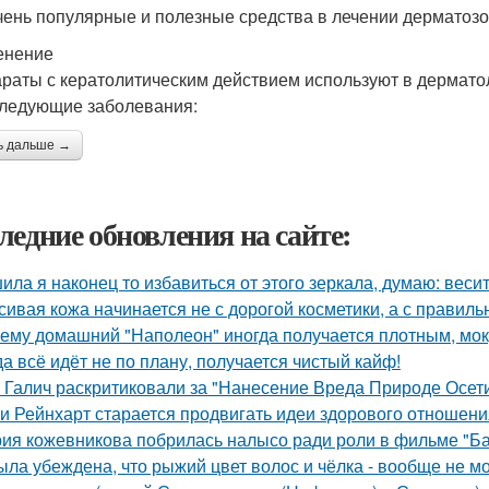
чень популярные и полезные средства в лечении дерматозов 
енение
раты с кератолитическим действием используют в дерматоло
следующие заболевания:
ь дальше →
ледние обновления на сайте:
ила я наконец то избавиться от этого зеркала, думаю: веси
сивая кожа начинается не с дорогой косметики, а с правиль
ему домашний "Наполеон" иногда получается плотным, мок
да всё идёт не по плану, получается чистый кайф!
 Галич раскритиковали за "Нанесение Вреда Природе Осети
и Рейнхарт старается продвигать идеи здорового отношени
ия кожевникова побрилась налысо ради роли в фильме "Ба
ыла убеждена, что рыжий цвет волос и чёлка - вообще не мо