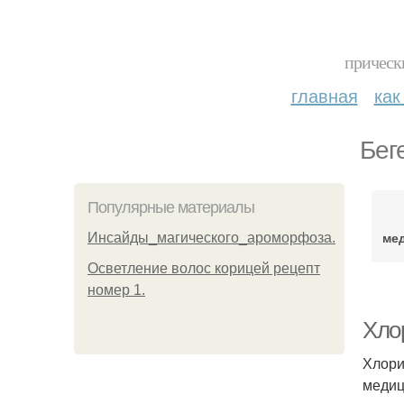
прическ
главная
как
Бег
Популярные материалы
ме
Инсайды_магического_ароморфоза.
Осветление волос корицей рецепт
номер 1.
Хло
Хлори
медиц