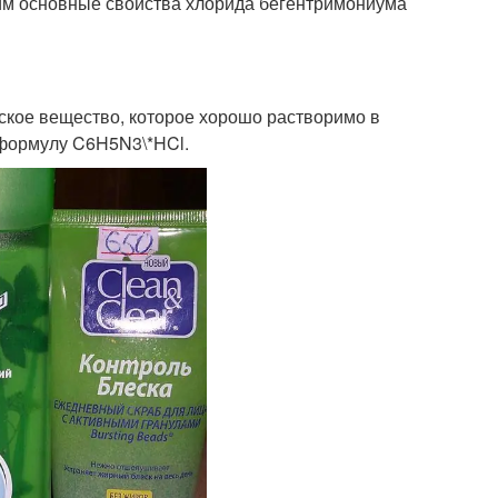
рим основные свойства хлорида бегентримониума
ское вещество, которое хорошо растворимо в
 формулу C6H5N3\*HCl.