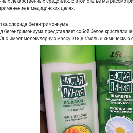
чных лекарственных средствах. В этой статье мы рассмот
 применение в медицинских целях.
тва хлорида бегентримониума
д бегентримониума представляет собой белое кристалличе
 Оно имеет молекулярную массу 218,8 г/моль и химическую