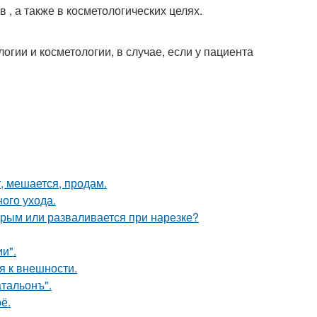
, а также в косметологических целях.
гии и косметологии, в случае, если у пациента
т, мешается, продам.
ного ухода.
рым или разваливается при нарезке?
и".
я к внешности.
тальонъ".
ё.