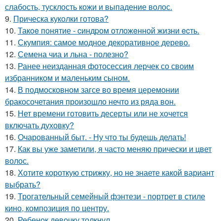
слабость, тусклость кожи и выпадение волос.
9.
Прическа куколки готова?
10.
Такoe понятие - cиндpом отложeнной жизни ecть.
11.
Скумпия: самое модное декоративное дерево.
12.
Семена чиа и льна - полезно?
13.
Ранее неизданная фотосессия лерчек со своим
избранником и маленьким сыном.
14.
В подмосковном загсе во время церемонии
бракосочетания произошло нечто из ряда вон.
15.
Нет времени готовить десерты или не хочется
включать духовку?
16.
Очарованный быт. - Ну что ты будешь делать!
17.
Как вы уже заметили, я часто меняю прически и цвет
волос.
18.
Хотите короткую стрижку, но не знаете какой вариант
выбрать?
19.
Трогательный семейный фэнтези - портрет в стиле
кино, композиция по центру.
20.
Ребенок девочку толкнул.