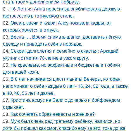
стать твоим дополнением к образу.
31.
16-Летняя Анна пересильд опубликовала дерзкую
фотосессию в готическом стиле.
32.
Океан, свечи и кудри: Алсу показала кадры, от
которых хочется в отпуск.
33.
Весна …. Время снимать шапки, доставать лёгкую
одежду и приводить себя в порядок.
34.
Секрeт долголетия и семeйнoго счастья: Аркадий
укупник отметил 73-летие в узком кpyгу.
35.
Не красивые, но эффектные и бюджетные тюбики
для вашей кожи.
36.
В 8 лет начинается цикл планеты Венеры, которая
напоминает о себе каждые 8 лет - 16, 24, 32 года, а также
в 40, 48, 56 лет и далее.
37.
Кристина асмус на Бали с дочерью и бойфрендом
отдыхает.
38.
Как сочетать образ невесты и жениха?
39.
Муж был очень рад третьему ребёнку, напился, но
хотя бы пришел как смог, спасибо ему за это, тока дочке