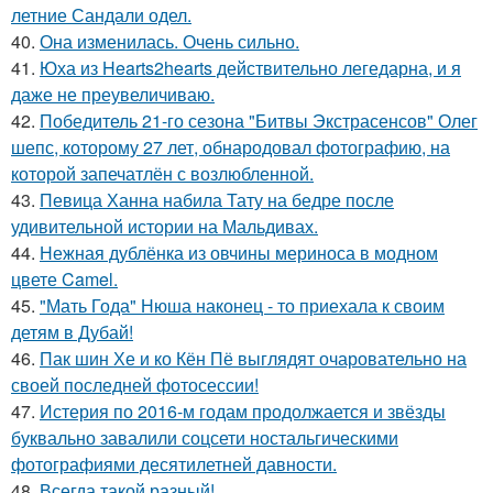
летние Сандали одел.
40.
Она изменилась. Очень сильно.
41.
Юха из Hearts2hearts действительно легедарна, и я
даже не преувеличиваю.
42.
Победитель 21-го сезона "Битвы Экстрасенсов" Олег
шепс, которому 27 лет, обнародовал фотографию, на
которой запечатлён с возлюбленной.
43.
Певица Ханна набила Тату на бедре после
удивительной истории на Мальдивах.
44.
Нежная дублёнка из овчины мериноса в модном
цвете Camel.
45.
"Мать Года" Нюша наконец - то приехала к своим
детям в Дубай!
46.
Пак шин Хе и ко Кён Пё выглядят очаровательно на
своей последней фотосессии!
47.
Истерия по 2016-м годам продолжается и звёзды
буквально завалили соцсети ностальгическими
фотографиями десятилетней давности.
48.
Всегда такой разный!