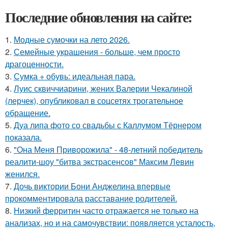
Последние обновления на сайте:
1.
Модные сумочки на лето 2026.
2.
Семейные украшения - больше, чем просто
драгоценности.
3.
Сумка + обувь: идеальная пара.
4.
Луис сквиччиарини, жених Валерии Чекалиной
(лерчек), опубликовал в соцсетях трогательное
обращение.
5.
Дуа липа фото со свадьбы с Каллумом Тёрнером
показала.
6.
"Она Меня Приворожила" - 48-летний победитель
реалити-шоу "битва экстрасенсов" Максим Левин
женился.
7.
Дочь виктории Бони Анджелина впервые
прокомментировала расставание родителей.
8.
Низкий ферритин часто отражается не только на
анализах, но и на самочувствии: появляется усталость,