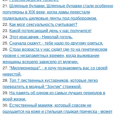
21.
Шляпные булавки. Шляпные булавки стали особенно
популярны в XIX веке, когда дамы перестали
подвязывать шелковые ленты под подбородком.
22.
Как мозг сексуальность считывает?
23.
Какой потрясающий день у нас получился!
24.
Этот красавчик - Николай гоголь.
25.
Сначала скажут: - тебе надо по-другому одеться.
26.
Страх возраста у нас сидит где-то на генетическом
уровне с незапамятных времен, когда выживание
женщины всецело зависело от мужчин.
27.
"Миллионерша". - я хочу познакомить вас со своей
невестой.
28.
Топ 7 лиственных кустарников, которые легко
превратить в модный "Зонтик" стрижкой.
29.
На память об одном из самых лучших периодов в
моей жизни.
30.
Естественный макияж, который совсем не
ощущается на коже и стильная гладкая прическа - может