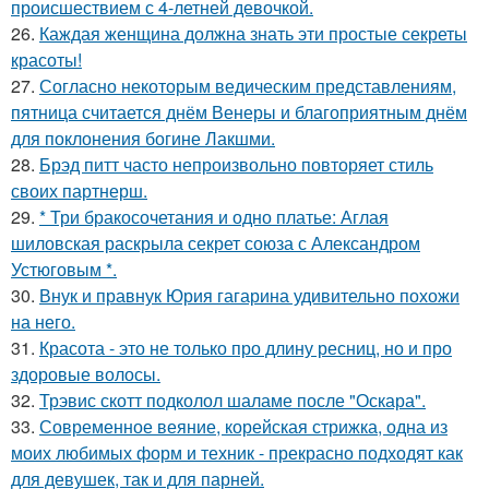
происшествием с 4-летней девочкой.
26.
Каждая женщина должна знать эти простые секреты
красоты!
27.
Согласно некоторым ведическим представлениям,
пятница считается днём Венеры и благоприятным днём
для поклонения богине Лакшми.
28.
Брэд питт часто непроизвольно повторяет стиль
своих партнерш.
29.
* Три бракосочетания и одно платье: Аглая
шиловская раскрыла секрет союза с Александром
Устюговым *.
30.
Внук и правнук Юрия гагарина удивительно похожи
на него.
31.
Красота - это не только про длину ресниц, но и про
здоровые волосы.
32.
Трэвис скотт подколол шаламе после "Оскара".
33.
Современное веяние, корейская стрижка, одна из
моих любимых форм и техник - прекрасно подходят как
для девушек, так и для парней.