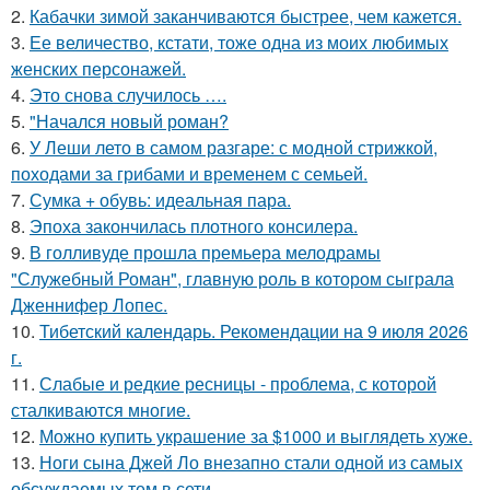
2.
Кабачки зимой заканчиваются быстрее, чем кажется.
3.
Ее величество, кстати, тоже одна из моих любимых
женских персонажей.
4.
Это снова случилось ….
5.
"Начался новый роман?
6.
У Леши лето в самом разгаре: с модной стрижкой,
походами за грибами и временем с семьей.
7.
Сумка + обувь: идеальная пара.
8.
Эпоха закончилась плотного консилера.
9.
В голливуде прошла премьера мелодрамы
"Служебный Роман", главную роль в котором сыграла
Дженнифер Лопес.
10.
Тибетский календарь. Рекомендации на 9 июля 2026
г.
11.
Слабые и редкие ресницы - проблема, с которой
сталкиваются многие.
12.
Можно купить украшение за $1000 и выглядеть хуже.
13.
Ноги сына Джей Ло внезапно стали одной из самых
обсуждаемых тем в сети.