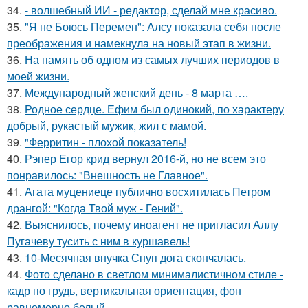
34.
- волшебный ИИ - редактор, сделай мне красиво.
35.
"Я не Боюсь Перемен": Алсу показала себя после
преображения и намекнула на новый этап в жизни.
36.
На память об одном из самых лучших периодов в
моей жизни.
37.
Международный женский день - 8 марта ….
38.
Родное сердце. Ефим был одинокий, по характеру
добрый, рукастый мужик, жил с мамой.
39.
"Ферритин - плохой показатель!
40.
Рэпер Егор крид вернул 2016-й, но не всем это
понравилось: "Внешность не Главное".
41.
Агата муцениеце публично восхитилась Петром
дрангой: "Когда Твой муж - Гений".
42.
Выяснилось, почему иноагент не пригласил Аллу
Пугачеву тусить с ним в куршавель!
43.
10-Месячная внучка Снуп дога скончалась.
44.
Фото сделано в светлом минималистичном стиле -
кадр по грудь, вертикальная ориентация, фон
равномерно белый.