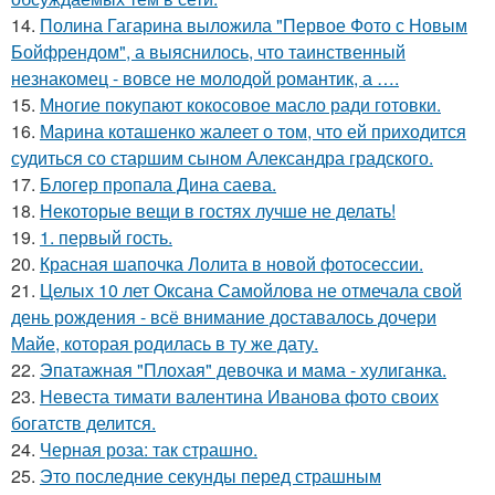
14.
Полина Гагарина выложила "Первое Фото с Новым
Бойфрендом", а выяснилось, что таинственный
незнакомец - вовсе не молодой романтик, а ….
15.
Многие покупают кокосовое масло ради готовки.
16.
Марина коташенко жалеет о том, что ей приходится
судиться со старшим сыном Александра градского.
17.
Блогер пропала Дина саева.
18.
Некоторые вещи в гостях лучше не делать!
19.
1. первый гость.
20.
Красная шапочка Лолита в новой фотосессии.
21.
Целых 10 лет Оксана Самойлова не отмечала свой
день рождения - всё внимание доставалось дочери
Майе, которая родилась в ту же дату.
22.
Эпатажная "Плохая" девочка и мама - хулиганка.
23.
Невеста тимати валентина Иванова фото своих
богатств делится.
24.
Черная роза: так страшно.
25.
Это последние секунды перед страшным