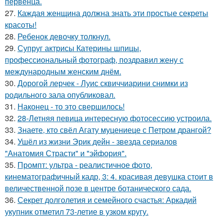
первенца.
27.
Каждая женщина должна знать эти простые секреты
красоты!
28.
Ребенок девочку толкнул.
29.
Супруг актрисы Катерины шпицы,
профессиональный фотограф, поздравил жену с
международным женским днём.
30.
Дорогой лерчек - Луис сквиччиарини снимки из
родильного зала опубликовал.
31.
Наконец - то это свершилось!
32.
28-Летняя певица интересную фотосессию устроила.
33.
Знаете, кто свёл Агату муцениеце с Петром дрангой?
34.
Ушёл из жизни Эрик дейн - звезда сериалов
"Анатомия Страсти" и "эйфория".
35.
Промпт: ультра - реалистичное фото,
кинематографичный кадр, 3: 4. красивая девушка стоит в
величественной позе в центре ботанического сада.
36.
Секрет долголетия и семейного счастья: Аркадий
укупник отметил 73-летие в узком кругу.