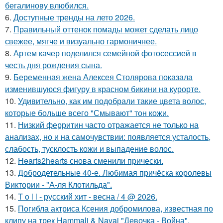
бегалинову влюбился.
6.
Доступные тренды на лето 2026.
7.
Правильный оттенок помады может сделать лицо
свежее, мягче и визуально гармоничнее.
8.
Артем качер поделился семейной фотосессией в
честь дня рождения сына.
9.
Беременная жена Алексея Столярова показала
изменившуюся фигуру в красном бикини на курорте.
10.
Удивительно, как им подобрали такие цвета волос,
которые больше всего "Смывают" тон кожи.
11.
Низкий ферритин часто отражается не только на
анализах, но и на самочувствии: появляется усталость,
слабость, тусклость кожи и выпадение волос.
12.
Hearts2hearts снова сменили прически.
13.
Добродетельные 40-е. Любимая причёска королевы
Виктории - "А-ля Клотильда".
14.
T o l l - русский хит - весна / 4 @ 2026.
15.
Погибла актриса Ксения добромилова, известная по
клипу на трек Hammali & Navai "Девочка - Война".