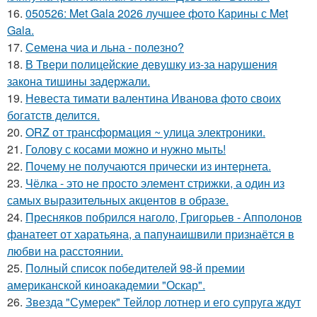
16.
050526: Met Gala 2026 лучшее фото Карины с Met
Gala.
17.
Семена чиа и льна - полезно?
18.
В Твери полицейские девушку из-за нарушения
закона тишины задержали.
19.
Невеста тимати валентина Иванова фото своих
богатств делится.
20.
ORZ от трансформация ~ улица электроники.
21.
Голову с косами можно и нужно мыть!
22.
Почему не получаются прически из интернета.
23.
Чёлка - это не просто элемент стрижки, а один из
самых выразительных акцентов в образе.
24.
Пресняков побрился наголо, Григорьев - Апполонов
фанатеет от харатьяна, а папунаишвили признаётся в
любви на расстоянии.
25.
Полный список победителей 98-й премии
американской киноакадемии "Оскар".
26.
Звезда "Сумерек" Тейлор лотнер и его супруга ждут