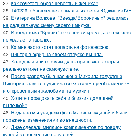
37.
Как сочетать образ невесты и жениха?
38.
140226: обновление социальных сетей Юджин из IVE.
39.
Екатерина Волкова, "Звезда"Ворониных" решилась
на радикальную смену своего имиджа.
40.
Иногда кожа "Кричит" не о новом креме, а о том, чего
не хватает в тарелке.
41.
Ко мне часто хотят попасть на фотосессию.
42.
Винтер в эфир на своём отпуске вышла.
43.
Холодный или горячий душ - привычка, которая
реально влияет на самочувствие.
44.
После развода бывшая жена Михаила галустяна
Виктория галустян удивила всех своим преображением
и откровенными жалобами на мужчин.
45.
Хотите порадовать себя и близких домашней
выпечкой?
46.
Недавно мы увидели фото Марины зудиной и были
поражены изменениями во внешности.
47.
Лизе сделали миллион комплиментов по поводу
кудрей за последние пару дней.