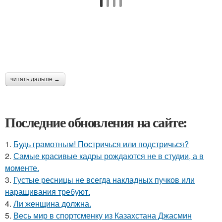
читать дальше →
Последние обновления на сайте:
1.
Будь грамотным! Постричься или подстричься?
2.
Самые красивые кадры рождаются не в студии, а в
моменте.
3.
Густые ресницы не всегда накладных пучков или
наращивания требуют.
4.
Ли женщина должна.
5.
Весь мир в спортсменку из Казахстана Джасмин