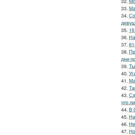
32.
Мо
33.
Ма
34.
Со
девуш
35.
15
36.
На
37.
61
38.
Пр
дни п
39.
Ты
40.
Уг
41.
Ма
42.
Та
43.
Сд
что ли
44.
В 
45.
На
46.
Не
47.
Но