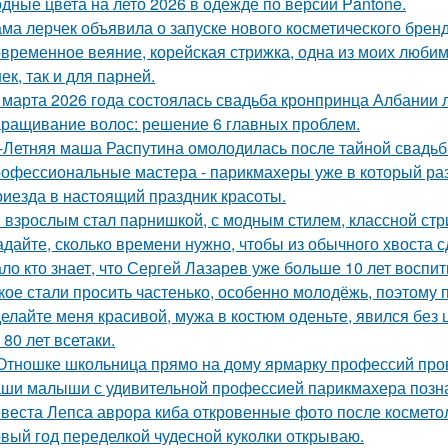
дные цвета на лето 2026 в одежде по версии Pantone.
ма лерчек объявила о запуске нового косметического бренд
временное веяние, корейская стрижка, одна из моих любимы
ек, так и для парней.
 марта 2026 года состоялась свадьба кронпринца Албании л
ращивание волос: решение 6 главных проблем.
-Летняя маша Распутина омолодилась после тайной свадьб
офессиональные мастера - парикмахеры уже в который ра
риезда в настоящий праздник красоты.
 взрослым стал парнишкой, с модным стилем, классной стриж
адайте, сколько времени нужно, чтобы из обычного хвоста 
ло кто знает, что Сергей Лазарев уже больше 10 лет воспи
кое стали просить частенько, особенно молодёжь, поэтому 
елайте меня красивой, мужа в костюм оденьте, явился без 
 80 лет всетаки.
Отношке школьница прямо на дому ярмарку профессий про
ши малыши с удивительной профессией парикмахера позн
веста Лепса аврора киба откровенные фото после косметол
вый год переделкой чудесной куколки открываю.