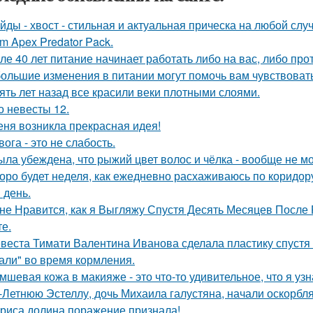
йды - хвост - стильная и актуальная прическа на любой случ
m Apex Predator Pack.
ле 40 лет питание начинает работать либо на вас, либо прот
ольшие изменения в питании могут помочь вам чувствовать 
ять лет назад все красили веки плотными слоями.
о невесты 12.
еня возникла прекрасная идея!
вога - это не слабость.
ыла убеждена, что рыжий цвет волос и чёлка - вообще не мо
оро будет неделя, как ежедневно расхаживаюсь по коридору
 день.
не Нравится, как я Выгляжу Спустя Десять Месяцев После 
те.
веста Тимати Валентина Иванова сделала пластику спустя 
али" во время кормления.
мшевая кожа в макияже - это что-то удивительное, что я узн
-Летнюю Эстеллу, дочь Михаила галустяна, начали оскорбля
риса долина поражение признала!