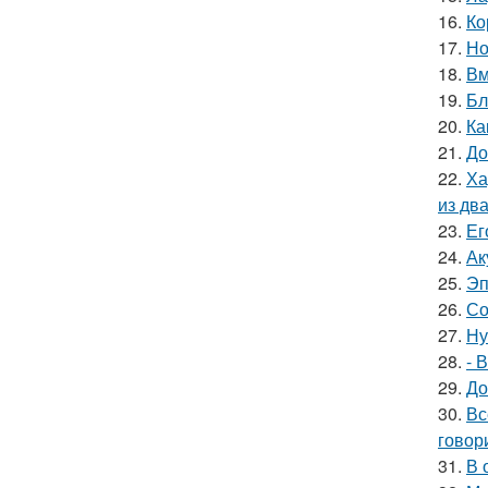
16.
Ко
17.
Но
18.
Вм
19.
Бл
20.
Ка
21.
До
22.
Ха
из дв
23.
Ег
24.
Ак
25.
Эп
26.
Со
27.
Ну
28.
- 
29.
До
30.
Вс
говори
31.
В 