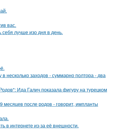
ай.
ив вас.
себя лучше изо дня в день.
ё.
 в несколько заходов - суммарно полтора - два
Родов": Ида Галич показала фигуру на турецком
9 месяцев после родов - говорит, импланты
ала.
ть в интернете из-за её внешности.