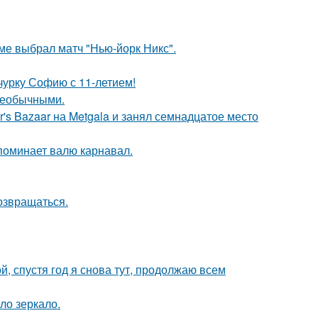
ме выбрал матч "Нью-йорк Никс".
чурку Софию с 11-летием!
 необычными.
's Bazaar на Metgala и занял семнадцатое место
апоминает валю карнавал.
возвращаться.
й, спустя год я снова тут, продолжаю всем
ло зеркало.