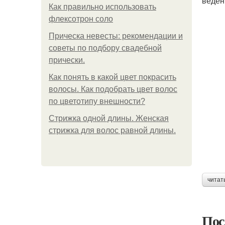
веден
Как правильно использовать
флексотрон соло
Прическа невесты: рекомендации и
советы по подбору свадебной
прически.
Как понять в какой цвет покрасить
волосы. Как подобрать цвет волос
по цветотипу внешности?
Стрижка одной длины. Женская
стрижка для волос равной длины.
читат
Пос