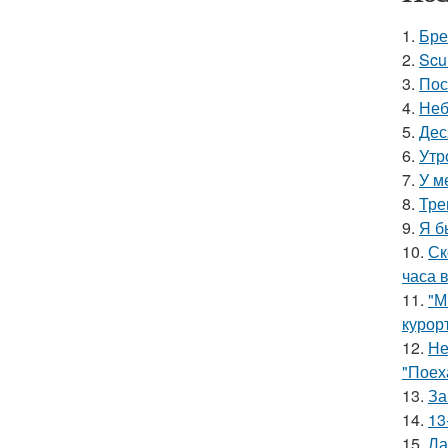
1.
Бре
2.
Scu
3.
Пос
4.
Неб
5.
Дес
6.
Утр
7.
У м
8.
Тре
9.
Я б
10.
Ск
часа в
11.
"М
курор
12.
Не
"Поех
13.
За
14.
13
15.
Ла