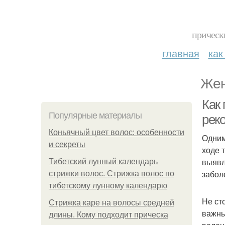
прическ
главная
как
Жен
Как
Популярные материалы
рек
Коньячный цвет волос: особенности
Одним
и секреты
ходе 
выявл
Тибетский лунный календарь
забол
стрижки волос. Стрижка волос по
тибетскому лунному календарю
Не ст
Стрижка каре на волосы средней
важны
длины. Кому подходит прическа