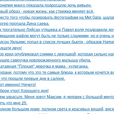
рнелия манго показала подросшую дочь вивьен.
вый образ - новая жизнь: как стрижка меняет всё.
есто того чтобы позировать фотографам на Met Gala, шала
огер пропала Дина саева.
к трогательно Ляйсан утяшева и Павел воля поздравили до
машние вафли могут быть не только сладкими, но и очень
дсон Уильямс попал в список лучших бьюти - образов Harper
адцати двух!
ор крид опубликовал снимки с девушкой, которая сильно н
ушер самоучка новорожденного малыша убила.
атажная "Плохая" девочка и мама - хулиганка.
храни, потому что это те самые блюда, к которым хочется 
 что прошли первые дни в салоне.
Вот именно! Ничего!
брое утро! Хорошего дня!
ем здрасьте. Меня зовут Максим, я человек с большой мечто
ть что мне 25.
одном большом доме, полном света и красивых вещей, висе