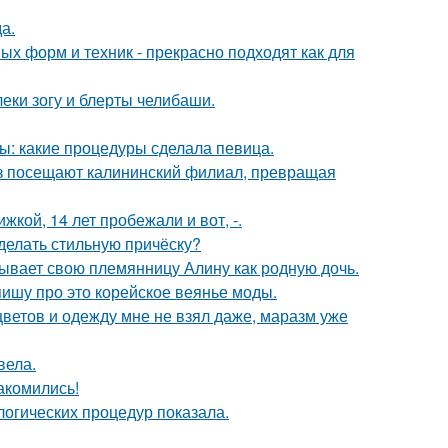
а.
х форм и техник - прекрасно подходят как для
еки зогу и блерты челибаши.
ы: какие процедуры сделала певица.
з посещают калининский филиал, превращая
кой, 14 лет пробежали и вот, -.
сделать стильную причёску?
тывает свою племянницу Алину как родную дочь.
пишу про это корейское веянье моды.
цветов и одежду мне не взял даже, маразм уже
вела.
акомились!
огических процедур показала.