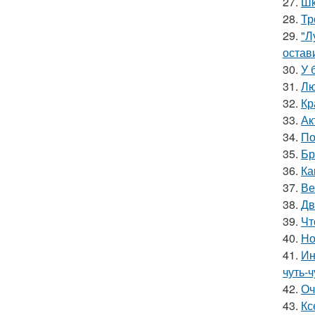
27.
Шк
28.
Тр
29.
"Л
остав
30.
У 
31.
Лю
32.
Кр
33.
Ак
34.
По
35.
Бр
36.
Ка
37.
Ве
38.
Дв
39.
Чт
40.
Но
41.
Ин
чуть-ч
42.
Оч
43.
Кс