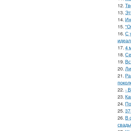
12.
Тв
13.
Эт
14.
Ин
15.
"О
16.
С 
идеал
17.
4 
18.
Се
19.
Вс
20.
Ли
21.
Ра
покол
22.
- 
23.
Ка
24.
По
25.
37
26.
В 
свадь