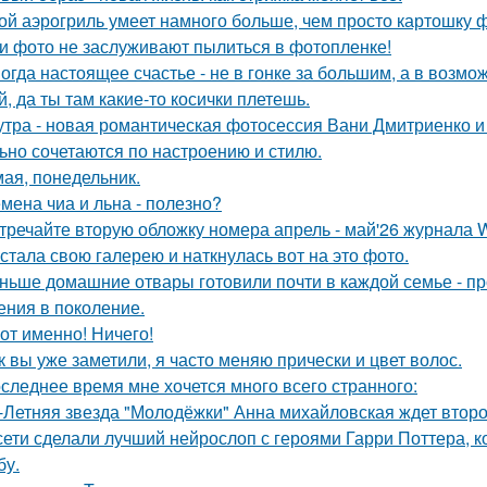
ой аэрогриль умеет намного больше, чем просто картошку 
и фото не заслуживают пылиться в фотопленке!
огда настоящее счастье - не в гонке за большим, а в возмо
й, да ты там какие-то косички плетешь.
утра - новая романтическая фотосессия Вани Дмитриенко и 
ьно сочетаются по настроению и стилю.
мая, понедельник.
мена чиа и льна - полезно?
тречайте вторую обложку номера апрель - май'26 журнала
стала свою галерею и наткнулась вот на это фото.
ньше домашние отвары готовили почти в каждой семье - п
ения в поколение.
Вот именно! Ничего!
к вы уже заметили, я часто меняю прически и цвет волос.
следнее время мне хочется много всего странного:
-Летняя звезда "Молодёжки" Анна михайловская ждет второ
сети сделали лучший нейрослоп с героями Гарри Поттера,
бу.