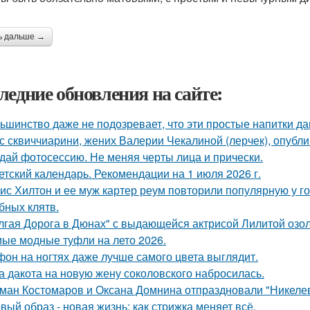
ь дальше →
ледние обновления на сайте:
ьшинство даже не подозревает, что эти простые напитки да
с сквиччиарини, жених Валерии Чекалиной (лерчек), опубли
дай фотосессию. Не меняя черты лица и прически.
етский календарь. Рекомендации на 1 июля 2026 г.
ис Хилтон и ее муж картер реум повторили популярную у г
бных клятв.
лгая Дорога в Дюнах" с выдающейся актрисой Лилитой озол
ые модные туфли на лето 2026.
он на ногтях даже лучше самого цвета выглядит.
а дакота на новую жену соколовского набросилась.
ман Костомаров и Оксана Домнина отпраздновали "Никеле
вый образ - новая жизнь: как стрижка меняет всё.