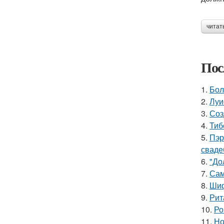
читат
Пос
1.
Бол
2.
Луи
3.
Соз
4.
Тиб
5.
Пэр
сваде
6.
"До
7.
Сам
8.
Шиф
9.
Рит
10.
Ро
11.
Но