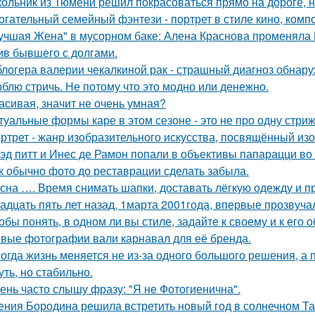
ольник из Тюмени решил покрасоваться прямо на дороге, н
огательный семейный фэнтези - портрет в стиле кино, комп
учшая Жена" в мусорном баке: Алена Краснова променяла 
ив бывшего с долгами.
блогера валерии чекалкиной рак - страшный диагноз обнару
блю стричь. Не потому что это модно или денежно.
асивая, значит не очень умная?
туальные формы каре в этом сезоне - это не про одну стриж
ртрет - жанр изобразительного искусства, посвящённый из
эд питт и Инес де Рамон попали в объективы папарацци во 
к обычно фото до реставрации сделать забыла.
сна …. Время снимать шапки, доставать лёгкую одежду и пр
адцать пять лет назад, 1марта 2001года, впервые прозвучал
обы понять, в одном ли вы стиле, задайте к своему и к его 
вые фотографии вали карнавал для её бренда.
огда жизнь меняется не из-за одного большого решения, а 
уть, но стабильно.
ень часто слышу фразу: "Я не Фотогиенична".
ения Бородина решила встретить новый год в солнечном Та