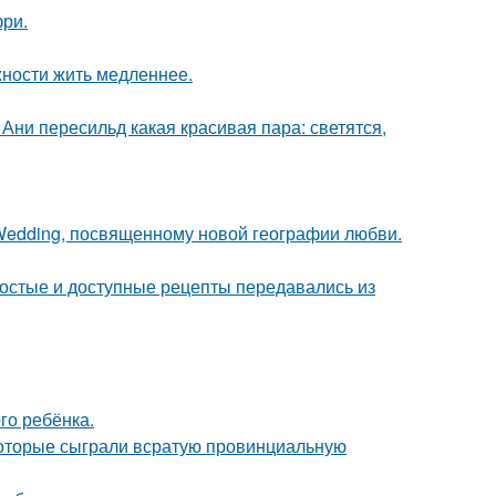
фри.
жности жить медленнее.
Ани пересильд какая красивая пара: светятся,
 Wedding, посвященному новой географии любви.
ростые и доступные рецепты передавались из
го ребёнка.
 которые сыграли всратую провинциальную