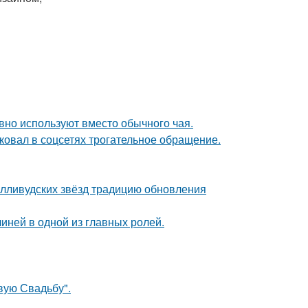
вно используют вместо обычного чая.
ковал в соцсетях трогательное обращение.
олливудских звёзд традицию обновления
иней в одной из главных ролей.
вую Свадьбу".