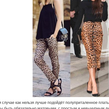
м случае как нельзя лучше подойдёт полуприталенное платье
ы быть обязательно матовыми, с простым и невычурным д