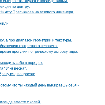
о быстро столкнулся с последствиями.
озиция по центру.
Никиту Преснякова на газового инженера,
жили.
ку, а про диапазон геометрии и текстуры.
ображению конкретного человека.
время прогулки по греческому острову идра.
иводить себя в порядок.
а "31-я весна".
образу ряд вопросов:
потому что ты каждый день выбираешь себя -
иланде вместе с колей.