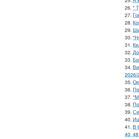
25.
А 
26.
* 
27.
Го
28.
Ко
29.
Ши
30.
"Н
31.
Ки
32.
До
33.
Бр
34.
Ви
2026/
35.
Ок
36.
Пр
37.
"М
38.
По
39.
Се
40.
Ищ
41.
В 
40, 48