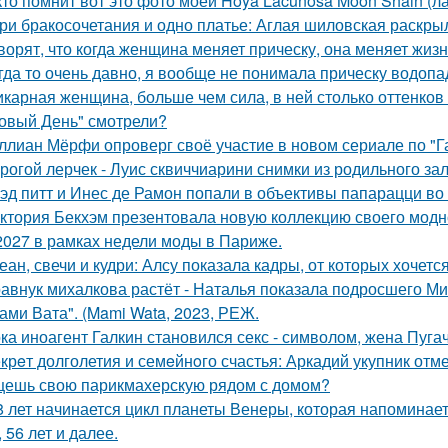
кто помнит вот это фото моей Hoya Lacunosa Moon Shain (л
Три бракосочетания и одно платье: Аглая шиловская раскры
ворят, что когда женщина меняет прическу, она меняет жизн
гда то очень давно, я вообще не понимала прическу водопа
карная женщина, больше чем сила, в ней столько оттенков 
овый День" смотрели?
ллиан Мёрфи опроверг своё участие в новом сериале по "Г
рогой лерчек - Луис сквиччиарини снимки из родильного за
эд питт и Инес де Рамон попали в объективы папарацци во 
ктория Бекхэм презентовала новую коллекцию своего модног
2027 в рамках недели моды в Париже.
еан, свечи и кудри: Алсу показала кадры, от которых хочется
авнук михалкова растёт - Наталья показала подросшего М
ами Вата". (Mami Wata, 2023, РЕЖ.
ка иноагент Галкин становился секс - символом, жена Пуга
крeт долголетия и семeйнoго счастья: Аркадий укупник отмет
ешь свою парикмахерскую рядом с домом?
8 лет начинается цикл планеты Венеры, которая напоминает о 
, 56 лет и далее.