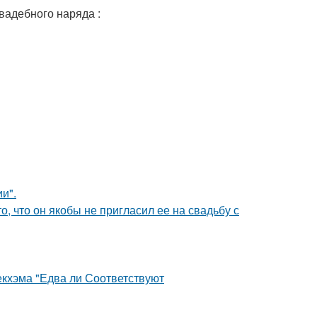
вадебного наряда :
и".
о, что он якобы не пригласил ее на свадьбу с
екхэма "Едва ли Соответствуют