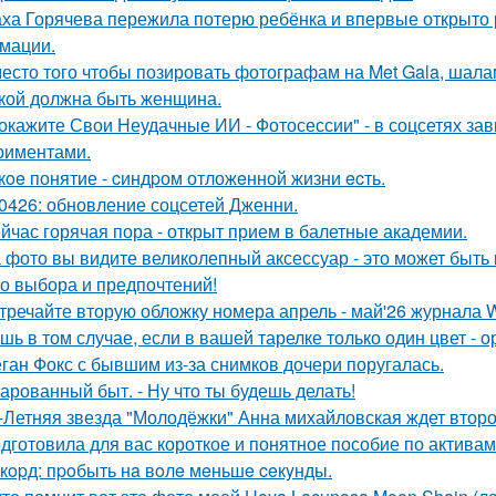
ха Горячева пережила потерю ребёнка и впервые открыто 
мации.
есто того чтобы позировать фотографам на Met Gala, шала
кой должна быть женщина.
окажите Свои Неудачные ИИ - Фотосессии" - в соцсетях за
риментами.
кoe понятие - cиндpом отложeнной жизни ecть.
0426: обновление соцсетей Дженни.
йчас горячая пора - открыт прием в балетные академии.
 фото вы видите великолепный аксессуар - это может быть к
о выбора и предпочтений!
тречайте вторую обложку номера апрель - май'26 журнала
шь в том случае, если в вашей тарелке только один цвет -
ган Фокс с бывшим из-за снимков дочери поругалась.
арованный быт. - Ну что ты будешь делать!
-Летняя звезда "Молодёжки" Анна михайловская ждет второ
дготовила для вас короткое и понятное пособие по активам 
кopд: пpoбыть нa вoлe мeньшe ceкyнды.