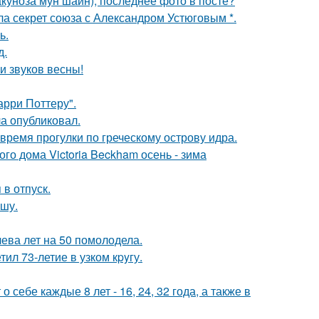
акуноза мун шайн), последнее фото в посте?
ла секрет союза с Александром Устюговым *.
ь.
д.
и звуков весны!
арри Поттеру".
ла опубликовал.
время прогулки по греческому острову идра.
о дома Victoria Beckham осень - зима
 в отпуск.
ишу.
чева лет на 50 помолодела.
ил 73-летие в узком кpyгу.
себе каждые 8 лет - 16, 24, 32 года, а также в