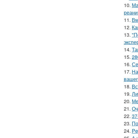
10.
Ма
реани
11.
Вм
12.
Ка
13.
"П
экспе
14.
Та
15.
28
16.
Се
17.
На
вашег
18.
Вс
19.
Ли
20.
Ме
21.
Оч
22.
37
23.
По
24.
Pe