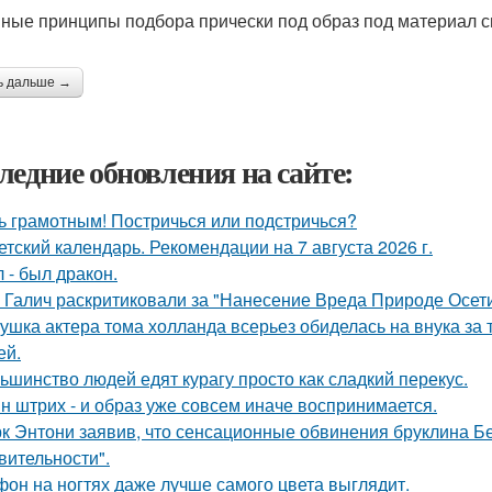
ные принципы подбора прически под образ под материал с
ь дальше →
ледние обновления на сайте:
ь грамотным! Постричься или подстричься?
етский календарь. Рекомендации на 7 августа 2026 г.
 - был дракон.
 Галич раскритиковали за "Нанесение Вреда Природе Осети
ушка актера тома холланда всерьез обиделась на внука за т
ей.
ьшинство людей едят курагу просто как сладкий перекус.
н штрих - и образ уже совсем иначе воспринимается.
к Энтони заявив, что сенсационные обвинения бруклина Б
вительности".
он на ногтях даже лучше самого цвета выглядит.