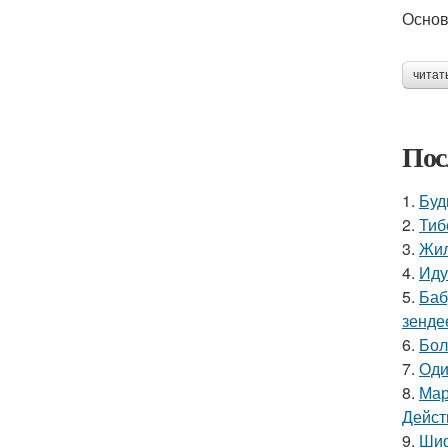
Основ
читат
Пос
1.
Буд
2.
Тиб
3.
Жил
4.
Иду
5.
Баб
зенде
6.
Бол
7.
Оди
8.
Мар
Дейст
9.
Шиф