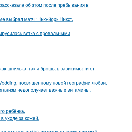
рассказала об этом после пребывания в
ме выбрал матч "Нью-йорк Никс".
вирусилась ветка с провальными
ак шпилька, так и брошь, в зависимости от
 Wedding, посвященному новой географии любви.
 организм недополучает важные витамины.
го ребёнка.
в уходе за кожей.