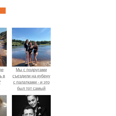
де
Мы с подругами
ь в
съездили на кубену
?
с палатками - и это
был тот самый
отдых, после
которого долго
смеёшься,
вспоминая каждую