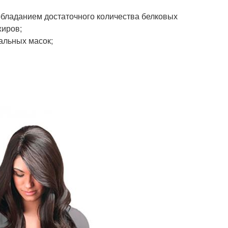
бладанием достаточного количества белковых
жиров;
альных масок;