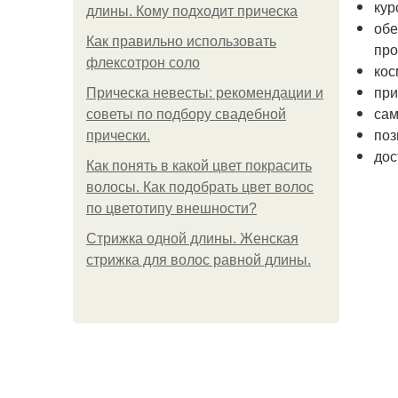
кур
длины. Кому подходит прическа
обе
Как правильно использовать
про
флексотрон соло
кос
при
Прическа невесты: рекомендации и
сам
советы по подбору свадебной
поз
прически.
дос
Как понять в какой цвет покрасить
волосы. Как подобрать цвет волос
по цветотипу внешности?
Стрижка одной длины. Женская
стрижка для волос равной длины.