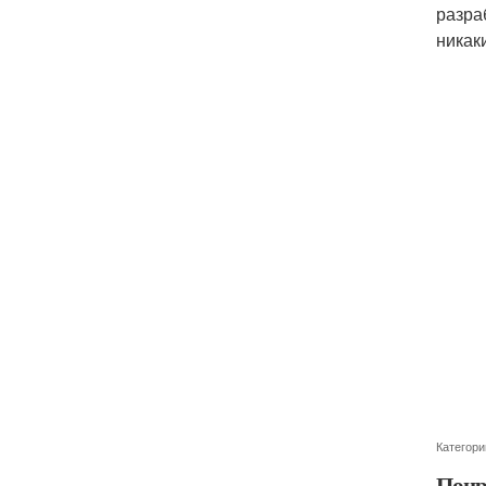
разра
никак
Категори
Понр