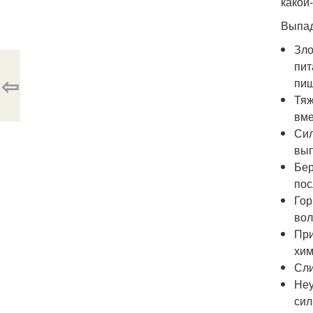
какой
Выпад
Зло
пит
⇦
пищ
Тяж
вме
Сил
вып
Бер
пос
Гор
вол
При
хим
Сли
Неу
сил