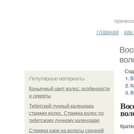
прическ
главная
как
Вос
вол
Сод
В
Популярные материалы
К
Коньячный цвет волос: особенности
В
и секреты
Вос
Тибетский лунный календарь
вол
стрижки волос. Стрижка волос по
тибетскому лунному календарю
Кратк
Стрижка каре на волосы средней