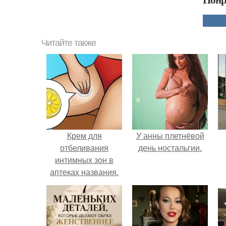
Читайте также
Крем для
У анны плетнёвой
отбеливания
день ностальгии.
интимных зон в
аптеках названия.
Отбеливание кожи
в домашних
условиях