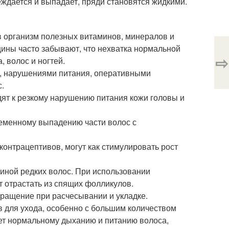
еждается и выпадает, пряди становятся жидкими.
в организм полезных витаминов, минералов и
щины часто забывают, что нехватка нормальной
⇨
, волос и ногтей.
й, нарушениями питания, оперативными
.
ят к резкому нарушению питания кожи головы и
ременному выпадению части волос с
онтрацептивов, могут как стимулировать рост
иной редких волос. При использовании
 отрастать из спящих фолликулов.
бращение при расчесывании и укладке.
 для ухода, особенно с большим количеством
ает нормальному дыханию и питанию волоса,