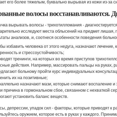
ает его более тяжелым, буквально вырывая из кожи из-за 
ванные волосы восстанавливаются. Ди
чка вырывать волосы - трихотилломания - диагностируется
арительно исследуют места облысений на предмет лишая, г
ьтаты анализов, и, соотнеся особенности поведения больног
бы избавить человека от этого недуга, назначают лечение,
ренность и стрессоустойчивость;
водят тренинги, на которых во время приступов трихотил
сные действия. Например, массировать пальцы на руках, 
длагают больному пройти курс индивидуальных консультац
енить их на позитивные;
аллельно назначают мази, которые снимают воспаление и 
и причина в гормональном сбое, связанном с нехваткой се
огают установить баланс веществ.
сы, депрессии, упадок сил - факторы, которые приводят к р
льзуйтесь оружием, которое есть в руках у каждого. Прини