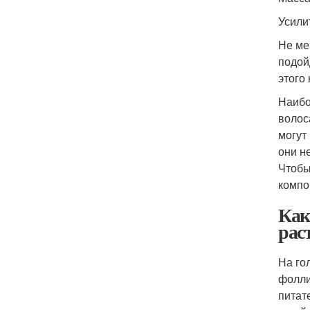
Усили
Не ме
подой
этого
Наибо
волос
могут
они н
Чтобы
компо
Как
рас
На го
фолли
питат