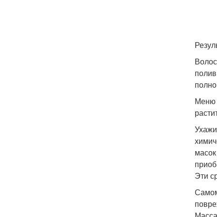
Резул
Волос
полив
полно
Меню 
расти
Ухажи
химич
масок
приоб
Эти с
Самом
повре
Масса