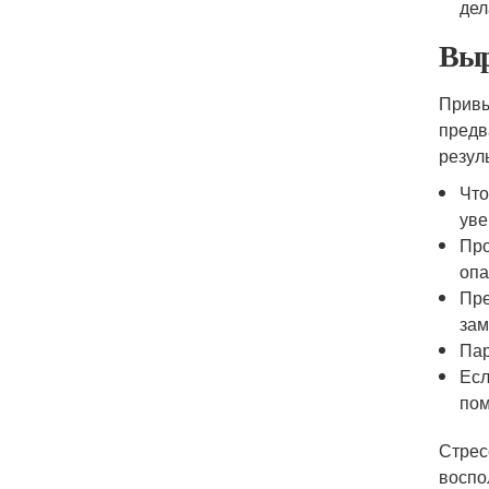
дел
Выр
Привы
предв
резул
Что
уве
Про
опа
Пре
зам
Пар
Есл
пом
Стрес
воспо