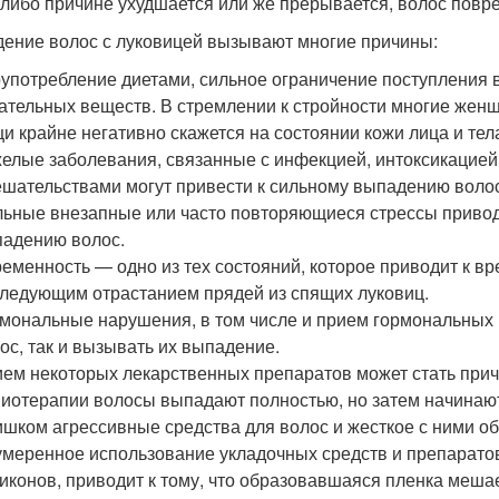
-либо причине ухудшается или же прерывается, волос повр
ение волос с луковицей вызывают многие причины:
употребление диетами, сильное ограничение поступления 
ательных веществ. В стремлении к стройности многие жен
и крайне негативно скажется на состоянии кожи лица и тела
елые заболевания, связанные с инфекцией, интоксикацие
шательствами могут привести к сильному выпадению волос
ьные внезапные или часто повторяющиеся стрессы привод
адению волос.
еменность — одно из тех состояний, которое приводит к в
ледующим отрастанием прядей из спящих луковиц.
мональные нарушения, в том числе и прием гормональных к
ос, так и вызывать их выпадение.
ем некоторых лекарственных препаратов может стать прич
иотерапии волосы выпадают полностью, но затем начинают
шком агрессивные средства для волос и жесткое с ними о
меренное использование укладочных средств и препаратов
иконов, приводит к тому, что образовавшаяся пленка меш