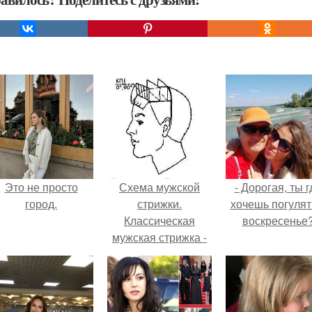
Это не просто
Схема мужской
- Дорогая, ты г
город.
стрижки.
хочешь погулят
Классическая
воскресенье
мужская стрижка -
точная пошаговая
схема выполнения: