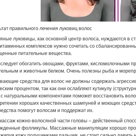
ьтат правильного лечения луковиц волос
яные луковицы, как основной центр волоса, нуждаются в с
итаминных комплексов нужно сочетать со сбалансированны
ценные питательные вещества.
следует обогатить овощами, фруктами, кисломолочными пр
тельным и животным белком. Очень полезны рыба и морепр
вающие средства для волос не должны содержать агресси
еским процентом, так как они ослабляют кутикулу (структу
 с натуральными компонентами поможет восстановить волос
ретении хороших качественных шампуней и моющих средств
редства помогут волосам и поддержат их.
ассаж кожно-волосяной части головы – действенный спос
жденные фолликулы. Массажные манипуляции хорошо прово
жируя кожу подушечками пальцев, не стоит сильно давить н