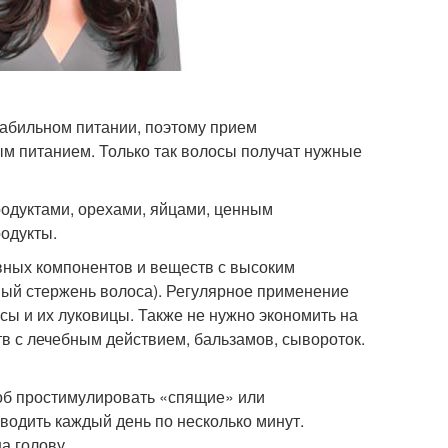
табильном питании, поэтому прием
м питанием. Только так волосы получат нужные
одуктами, орехами, яйцами, ценным
одукты.
вных компонентов и веществ с высоким
рный стержень волоса). Регулярное применение
ы и их луковицы. Также не нужно экономить на
 с лечебным действием, бальзамов, сывороток.
об простимулировать «спящие» или
дить каждый день по несколько минут.
а голову.