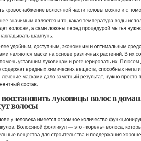
ть кровоснабжение волосяной части головы можно и с пом
нее значимым является и то, какая температура воды испол
дет волосам, а сами локоны перед процедурой мытья нужно
 накладывать шампунь.
лее удобным, доступным, экономным и оптимальным средст
ами являются маски на основе различных растений. В их с
 помочь уставшим луковицам и регенерировать их. Плюсом 
е содержат вредных химических веществ, способных негатив
 лечение масками дало заметный результат, нужно просто 
нентный состав.
 восстановить луковицы волос в домашн
тут волосы
лове у человека имеется огромное количество функциониру
кулов. Волосяной фолликул — это «корень» волоса, которы
ельные вещества для строительства и поддержания хорошег