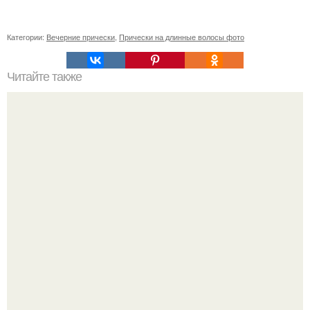
Категории:
Вечерние прически
,
Прически на длинные волосы фото
Читайте также
Как подстричь ребенка самому. Когда стрижка
необходима или возможна?