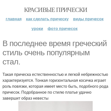
КРАСИВЫЕ ПРИЧЕСКИ
главная
как сделать прическу
виды причесок
уроки
фото причесок
В последнее время греческий
стиль очень популярным
стал.
Такая прическа естественностью и легкой небрежностью
характеризуется. Тонкая горизонтальная косичка играет
роль повязки, которая имеет место быть, подобного рода
причесок. Подобранное по стилю платье удачно
завершит образ невесты