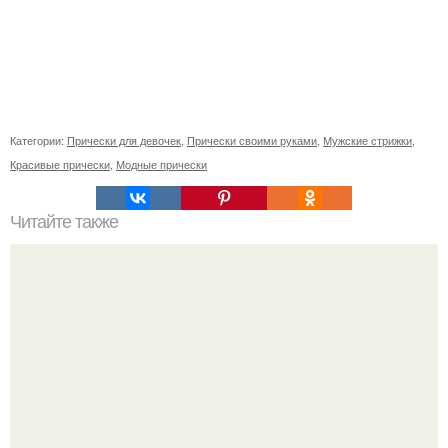
Категории:
Прически для девочек
,
Прически своими руками
,
Мужские стрижки
,
Красивые прически
,
Модные прически
Читайте также
Уникальный рецепт от темных кругов под глазами.