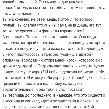
куклой подмышкой. Она минуты две молча и
неодобрительно смотрит на тебя, а потом спрашивает: а
что это ты делаешь?
Ты ей, конечно, не отвечаешь. Потому что вопрос
глупый. Ты слепая что ли? Ты сама не видишь, что тут
танковое сражение и фашисты взрываются?
А она видит. Только не то, что видишь ты. Она видит
мальчика, который перекопал всю песочницу, у которого
песок и в носу, и в ушах, и даже на голове. В одной руке
у него пластмассовый танк без гусениц, в другой -
оловянный солдатик с оторванной ногой, которого он с
криком "дыдыщ! " - Подкидывает вверх, и чему-то бурно
радуется. Ну не дурак? И сейчас девочка объяснит тебе,
что ты идиот. И игры у тебя дурацкие. И вообще ты весь
грязный и в песке, и я щас пойду нажалуюсь
воспитательнице, и она тебя в угол поставит.
Ты терпишь до последнего, в надежде, что это существо
с косичками сейчас уйдёт и оставит тебя в покое. Но
существо с косичками никогда не оставит за тобой