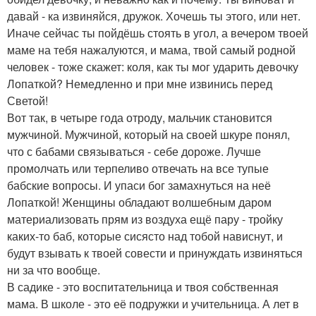
давай - ка извиняйся, дружок. Хочешь ты этого, или нет.
Иначе сейчас ты пойдёшь стоять в угол, а вечером твоей
маме на тебя нажалуются, и мама, твой самый родной
человек - тоже скажет: коля, как ты мог ударить девочку
Лопаткой? Немедленно и при мне извинись перед
Светой!
Вот так, в четыре года отроду, мальчик становится
мужчиной. Мужчиной, который на своей шкуре понял,
что с бабами связываться - себе дороже. Лучше
промолчать или терпеливо отвечать на все тупые
бабские вопросы. И упаси бог замахнуться на неё
Лопаткой! Женщины обладают волшебным даром
материализовать прям из воздуха ещё пару - тройку
каких-то баб, которые сисясто над тобой нависнут, и
будут взывать к твоей совести и принуждать извиняться
ни за что вообще.
В садике - это воспитательница и твоя собственная
мама. В школе - это её подружки и учительница. А лет в