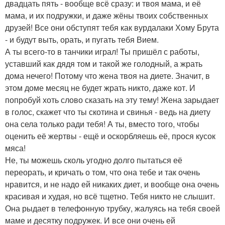
двадцать пять - вообще всё сразу: и твоя мама, и её
мама, и их подружки, и даже жёны твоих собственных
друзей! Все они обступят тебя как вурдалаки Хому Брута
- и будут выть, орать, и пугать тебя Вием.
А ты всего-то в танчики играл! Ты пришёл с работы,
уставший как дядя том и такой же голодный, а жрать
дома нечего! Потому что жена твоя на диете. Значит, в
этом доме месяц не будет жрать никто, даже кот. И
попробуй хоть слово сказать на эту тему! Жена зарыдает
в голос, скажет что ты скотина и свинья - ведь на диету
она села только ради тебя! А ты, вместо того, чтобы
оценить её жертвы - ещё и оскорбляешь её, прося кусок
мяса!
Не, ты можешь сколь угодно долго пытаться её
переорать, и кричать о том, что она тебе и так очень
нравится, и не надо ей никаких диет, и вообще она очень
красивая и худая, но всё тщетно. Тебя никто не слышит.
Она рыдает в телефонную трубку, жалуясь на тебя своей
маме и десятку подружек. И все они очень ей