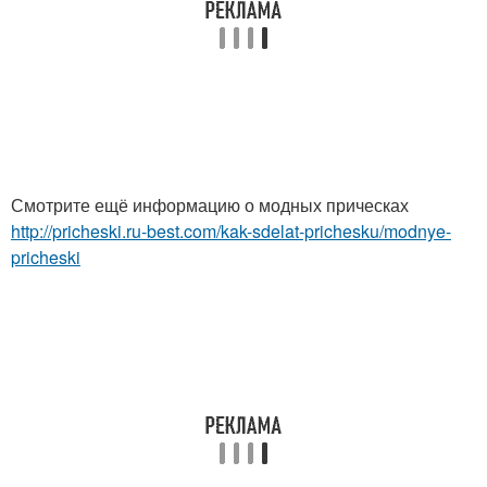
Смотрите ещё информацию о модных прическах
http://pricheski.ru-best.com/kak-sdelat-prichesku/modnye-
pricheski