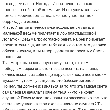
последнее слово. Никогда. И она точно знает как
привлечь к себе твоё внимание. И вот уже маленькая
ножка в коричневом сандалике наступает на твои
баррикады и окопы.
И всё. И автоматически рука поднимается сама, и
маленькой ведьме прилетает в лоб пластмассовой
Лопаткой. Ведьма громогласно ревёт, на рёв прибегает
воспитательница, читает тебе лекцию о том, что девочек
обижать нельзя, и ты теперь должен попросить у Светы
прощения.
Ты смотришь на коварную свету, на то, с каким
победным видом она стоит возле воспитательницы,
силясь выжать из себя ещё пару слезинок, и всем своим
мужским нутром чувствуешь: это бабский заговор!
Почему ты должен извиняться за то, что эта гадкая света
сама первая начала? Почему тебя никто не хочет
слушать? Почему все твои попытки рассказать о том, что
света наступила на твои окопы - никто не слушает? Ты
обидел девочку, и неважно как и почему. Ты виноват и