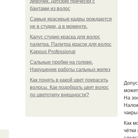
девочек. Детские прически с
бантами из волос
Самые красивые кадры рождаются
не в студии, а в моменте.
Капус студио краска для волос
палитра. Палитра красок для волос
Kapous Professional
Сальные пробки на голове.
Нарушение работы сальных желез
Как понять в какой цвет покрасить
Допус
волосы. Как подобрать цвет волос
может
по цветотипу внешности?
На зо
Налож
чакры
Как м
чётки
следс