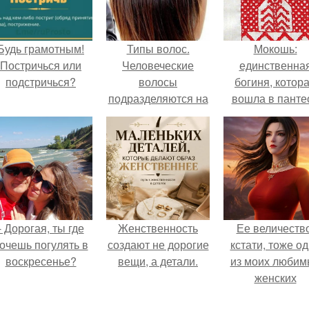
Будь грамотным!
Типы волос.
Мокошь:
Постричься или
Человеческие
единственна
подстричься?
волосы
богиня, котор
подразделяются на
вошла в панте
три типа:
князя Владими
- Дорогая, ты где
Женственность
Ее величество
очешь погулять в
создают не дорогие
кстати, тоже о
воскресенье?
вещи, а детали.
из моих любим
женских
персонажей.