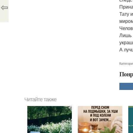
⇦
Прина
Тату 
миром
Челов
Лишь 
украш
А луч
Категори
Понр
Читайте также