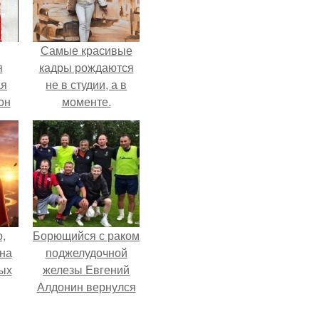
Самые красивые
я
кадры рождаются
ая
не в студии, а в
он
моменте.
ра.
,
Борющийся с раком
дна
поджелудочной
ых
железы Евгений
Алдонин вернулся
в Москву после