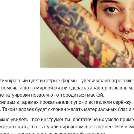
тим красный цвет и острые формы - увеличивают агрессию,
 помочь, а вот в мирной жизни сделать характер взрывным.
не татуировки позволяют отгородиться маской.
ницам в гаремах прокалывали пупок и вставляли серёжку, 
. Такой человек будет склонен желать материальных благ и
ожно увидеть - всё инструменты, достаточно их умело приме
 можно снять, то с Тату или пирсингом всё сложнее. Эти изм
твие становятся частью человеческой личности.