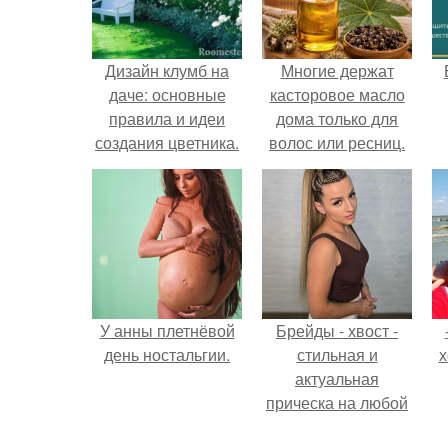
Дизайн клумб на
Многие держат
даче: основные
касторовое масло
правила и идеи
дома только для
создания цветника.
волос или ресниц.
У анны плетнёвой
Брейды - хвост -
день ностальгии.
стильная и
х
актуальная
прическа на любой
случай.