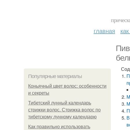
прическ
главная
как
Пив
бел
Сод
П
Популярные материалы
п
Коньячный цвет волос: особенности
и секреты
М
Тибетский лунный календарь
М
стрижки волос. Стрижка волос по
П
тибетскому лунному календарю
В
в
Как правильно использовать