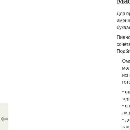
Мас
Для п
именн
буква
Пивно
сочет
Подби
Омо
мол
исп
гот
• о
тер
• в
лиц
⇦
• д
зав