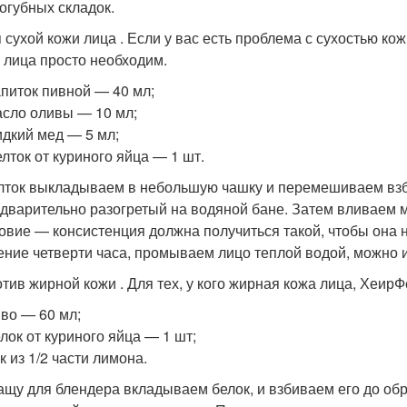
огубных складок.
 сухой кожи лица . Если у вас есть проблема с сухостью ко
 лица просто необходим.
апиток пивной — 40 мл;
асло оливы — 10 мл;
идкий мед — 5 мл;
елток от куриного яйца — 1 шт.
ток выкладываем в небольшую чашку и перемешиваем вз
дварительно разогретый на водяной бане. Затем вливаем 
овие — консистенция должна получиться такой, чтобы она 
ение четверти часа, промываем лицо теплой водой, можно 
тив жирной кожи . Для тех, у кого жирная кожа лица, ХеирФ
иво — 60 мл;
елок от куриного яйца — 1 шт;
ок из 1/2 части лимона.
ащу для блендера вкладываем белок, и взбиваем его до о