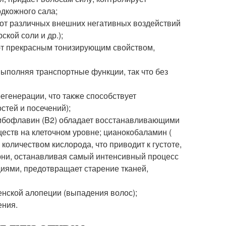
одкожного сала;
от различных внешних негативных воздействий
ской соли и др.);
ют прекрасным тонизирующим свойством,
выполняя транспортные функции, так что без
егенерации, что также способствует
стей и посечений);
рибофлавин (B2) обладает восстанавливающими
еств на клеточном уровне; цианокобаламин (
оличеством кислорода, что приводит к густоте,
корни, останавливая самый интенсивный процесс
иями, предотвращает старение тканей,
енской алопеции (выпадения волос);
ения.