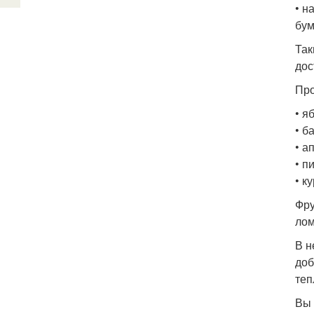
• н
бум
Так
дос
Про
• я
• б
• а
• п
• к
Фру
лом
В н
доб
теп
Вы 