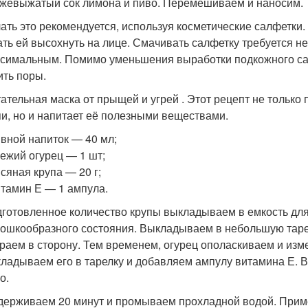
жевыжатый сок лимона и пиво. Перемешиваем и наносим.
ать это рекомендуется, используя косметические салфетки.
ать ей высохнуть на лице. Смачивать салфетку требуется не
симальным. Помимо уменьшения выработки подкожного сала
ить поры.
ательная маска от прыщей и угрей . Этот рецепт не только
и, но и напитает её полезными веществами.
ивной напиток — 40 мл;
вежий огурец — 1 шт;
всяная крупа — 20 г;
итамин Е — 1 ампула.
готовленное количество крупы выкладываем в емкость для
ошкообразного состояния. Выкладываем в небольшую таре
раем в сторону. Тем временем, огурец ополаскиваем и изме
ладываем его в тарелку и добавляем ампулу витамина Е. 
о.
ерживаем 20 минут и промываем прохладной водой. Приме