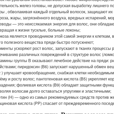
тельность желез головы, не допуская выработку лишнего п
ы , обволакивая каждый отдельный волосок, защищают их 
роза, жары, загрязнённого воздуха, вредных испарений, мор
еводы — это неиссякаемая энергия для волос, они облада
вращая к жизни тусклые, больные локоны;
коза является проводником этой самой энергии к клеткам, 
го полезного вещества пряди быстро потускнеют;
менты ускоряют рост волос, запускают в тканях процессы р
ечиванию различных повреждений в структуре волос (ломко
амины группы В оказывают лечебное действие на пряди: 
йствами; пиридоксин (B6) запускает нарушенный обмен вещ
 ) улучшает кровообращение, снабжая клетки необходимым к
ёму и росту волос; пантотеновая кислота (B5) укрепляет 
адения; фолиевая кислота (B9) обладает защитными функц
воляя волосам долго оставаться упругими и эластичными;
тин (H) — одно из самых рекомендуемых средств против ж
циновая кислота (PP) спасает от преждевременного посед