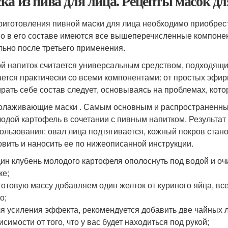
ка из пива для лица. Рецепты масок дл
риготовления пивной маски для лица необходимо приобрес
о в его составе имеются все вышеперечисленные компонен
льно после третьего применения.
й напиток считается универсальным средством, подходящим
ается практически со всеми компонентами: от простых эфи
рать себе состав следует, основываясь на проблемах, кото
лаживающие маски . Самым основным и распространенным
одой картофель в сочетании с пивным напитком. Результат
ользования: овал лица подтягивается, кожный покров стан
овить и наносить ее по нижеописанной инструкции.
дин клубень молодого картофеля ополоснуть под водой и оч
ке;
 готовую массу добавляем один желток от куриного яйца, 
о;
ля усиления эффекта, рекомендуется добавить две чайных 
исимости от того, что у вас будет находиться под рукой;