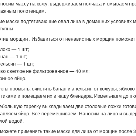
аносим массу на кожу, выдерживаем полчаса и смываем пр
ажным полотенцем.
ие маски подтягивающие овал лица в домашних условиях 
тупны.
тив морщин . Избавиться от ненавистных морщин поможет
блоко — 1 шт;
анан — 1 шт;
пельсин — 1 шт;
иво светлое не фильтрованное — 40 мл;
уриное яйцо.
кты промыть, очистить банан и апельсин от кожуры, яблок
тиками и помещаем их в чашу блендера. Измельчаем до пю
ебольшую тарелку выкладываем две столовые ложки готово
авляем яйцо. Все перемешиваем. Наносим на лицо и выде
лой водой.
можете применять такие маски для лица от морщин после 30