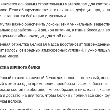
 является основным строительным материалом для клеток и 
олос. Если обнаруживается его нехватка, дефицит, пряди н
ся, становятся блёклыми и тусклыми.
му так важно обеспечить локоны этим уникальным вещество
ально разработанный рацион питания, а извне белок для во
о цельное яйцо подходит для этой цели.
ённая от желтка белковая масса восстановит повреждённы
ит волосы от вредных атмосферных условий. Нужно лишь ум
вые маски.
ства яичного белка
ённый от желтка яичный белок для волос — полезный, во
ый может за одно применение преобразить самые больные 
еский состав не обогащён многообразием питательных эле
а и достаточна для того, чтобы белок выполнил все свои фу
туры волоса.
ок натуральный восстанавливает любые микроповреждения,