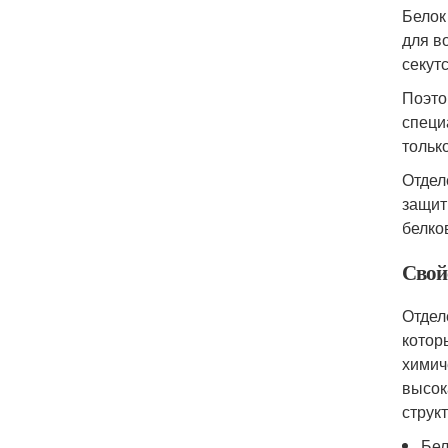
Белок
для в
секут
Поэто
специ
тольк
Отдел
защит
белко
Свой
Отдел
котор
химич
высок
струк
Бел