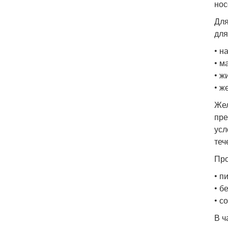
нос
Для
для
• н
• м
• ж
• ж
Жел
пре
усл
теч
Про
• п
• б
• с
В ч