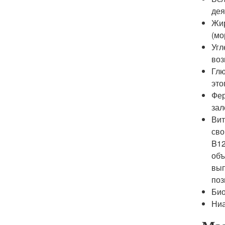
дея
Жир
(мо
Угл
воз
Глю
это
Фер
зал
Вит
сво
B12
объ
вып
поз
Био
Ниа