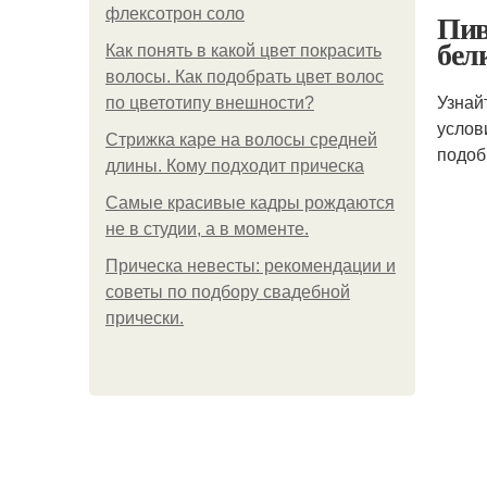
флексотрон соло
Пив
бел
Как понять в какой цвет покрасить
волосы. Как подобрать цвет волос
Узнай
по цветотипу внешности?
услов
Стрижка каре на волосы средней
подоб
длины. Кому подходит прическа
Самые красивые кадры рождаются
не в студии, а в моменте.
Прическа невесты: рекомендации и
советы по подбору свадебной
прически.