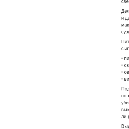
све
Дел
и д
мак
суз
Пит
сып
• п
• с
• о
• в
Под
пор
уби
вык
лиц
Выд