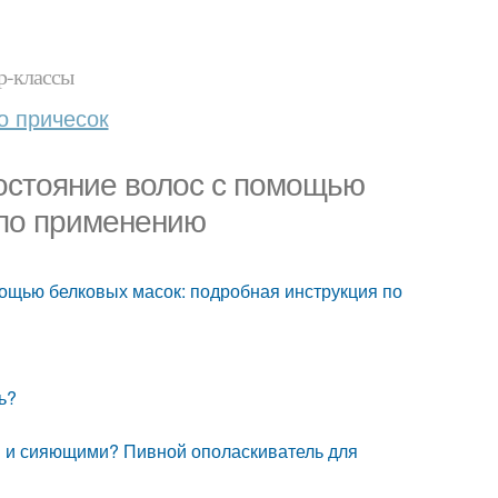
р-классы
о причесок
состояние волос с помощью
 по применению
мощью белковых масок: подробная инструкция по
ь?
ми и сияющими? Пивной ополаскиватель для