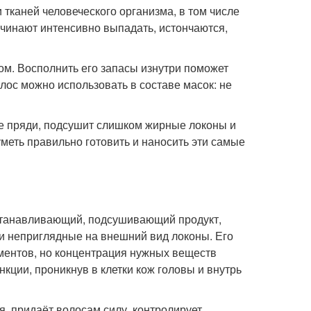
тканей человеческого организма, в том числе
ачинают интенсивно выпадать, истончаются,
м. Восполнить его запасы изнутри поможет
лос можно использовать в составе масок: не
е пряди, подсушит слишком жирные локоны и
еть правильно готовить и наносить эти самые
сстанавливающий, подсушивающий продукт,
и неприглядные на внешний вид локоны. Его
ментов, но концентрация нужных веществ
нкции, проникнув в клетки кож головы и внутрь
 придаёт волосам силу, контролирует