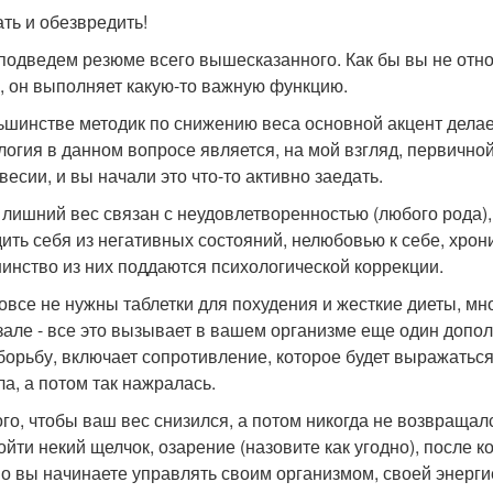
ть и обезвредить!
 подведем резюме всего вышесказанного. Как бы вы не отно
, он выполняет какую-то важную функцию.
ьшинстве методик по снижению веса основной акцент делае
логия в данном вопросе является, на мой взгляд, первично
весии, и вы начали это что-то активно заедать.
 лишний вес связан с неудовлетворенностью (любого рода)
ить себя из негативных состояний, нелюбовью к себе, хрони
инство из них поддаются психологической коррекции.
овсе не нужны таблетки для похудения и жесткие диеты, 
зале - все это вызывает в вашем организме еще один допол
борьбу, включает сопротивление, которое будет выражаться
ла, а потом так нажралась.
ого, чтобы ваш вес снизился, а потом никогда не возвраща
ойти некий щелчок, озарение (назовите как угодно), после к
о вы начинаете управлять своим организмом, своей энерг