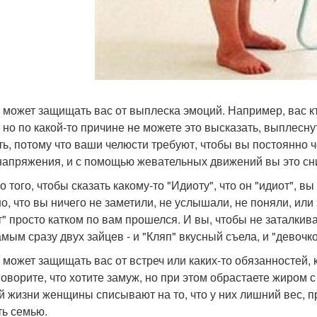
р может защищать вас от выплеска эмоций. Например, вас кт
, но по какой-то причине не можете это высказать, выплесну
ть, потому что ваши челюсти требуют, чтобы вы постоянно ч
напряжения, и с помощью жевательных движений вы это сн
 того, чтобы сказать какому-то "Идиоту", что он "идиот", в
о, что вы ничего не заметили, не услышали, не поняли, или 
т" просто катком по вам прошелся. И вы, чтобы не заталкива
амым сразу двух зайцев - и "Кляп" вкусный съела, и "девочк
р может защищать вас от встреч или каких-то обязанностей,
говорите, что хотите замуж, но при этом обрастаете жиром 
й жизни женщины списывают на то, что у них лишний вес, п
ть семью.