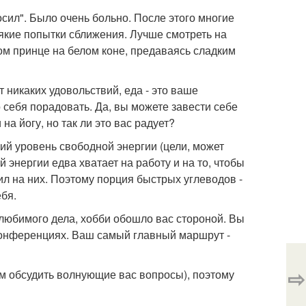
осил". Было очень больно. После этого многие
якие попытки сближения. Лучше смотреть на
ом принце на белом коне, предаваясь сладким
 никаких удовольствий, еда - это ваше
о себя порадовать. Да, вы можете завести себе
 на йогу, но так ли это вас радует?
зкий уровень свободной энергии (цели, может
ей энергии едва хватает на работу и на то, чтобы
сил на них. Поэтому порция быстрых углеводов -
бя.
т любимого дела, хобби обошло вас стороной. Вы
х конференциях. Ваш самый главный маршрут -
⇨
кем обсудить волнующие вас вопросы), поэтому