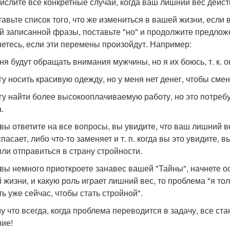
ислите все конкретные случаи, когда ваш лишний вес дейст
ставьте список того, что же измениться в вашей жизни, если
й записанной фразы, поставьте "но" и продолжите предложе
нетесь, если эти перемены произойдут. Например:
ня будут обращать внимания мужчины, но я их боюсь, т. к. о
гу носить красивую одежду, но у меня нет денег, чтобы смен
гу найти более высокооплачиваемую работу, но это потребу
.
 вы ответите на все вопросы, вы увидите, что ваш лишний в
пасает, либо что-то заменяет и т. п. когда вы это увидите, 
 или отправиться в страну стройности.
 вы немного приоткроете занавес вашей "Тайны", начнете ос
 жизни, и какую роль играет лишний вес, то проблема "я тол
ть уже сейчас, чтобы стать стройной".
у что всегда, когда проблема переводится в задачу, все стан
ие!