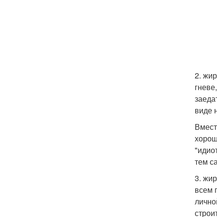
2. жи
гневе
заеда
виде 
Вместо
хорош
"идио
тем с
3. жи
всем 
лично
строи