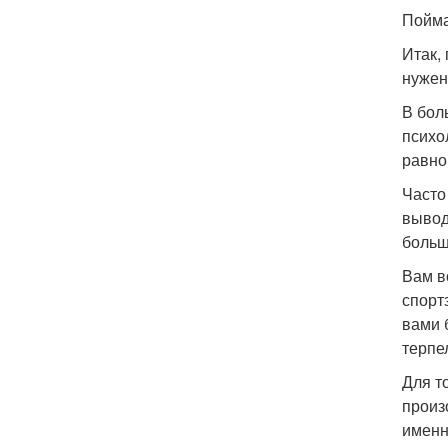
Пойма
Итак,
нужен
В бол
психо
равно
Часто
вывод
больш
Вам в
спорт
вами 
терпе
Для т
произ
именн