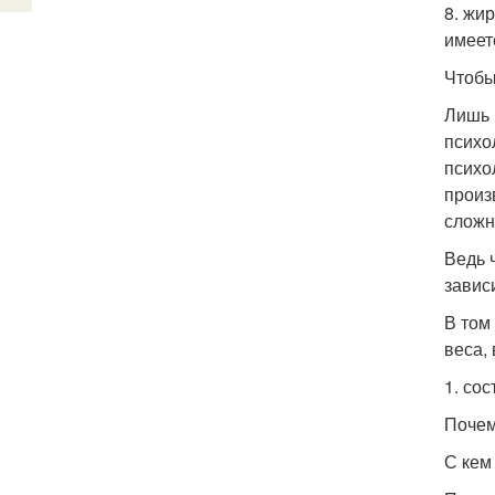
8. жи
имеет
Чтобы
Лишь 
психо
психо
произ
сложн
Ведь 
завис
В том
веса,
1. со
Почем
С кем