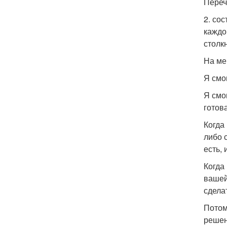
Переч
2. со
каждо
столк
На ме
Я смо
Я смо
готова
Когда
либо с
есть,
Когда
вашей
сдела
Потом
решен