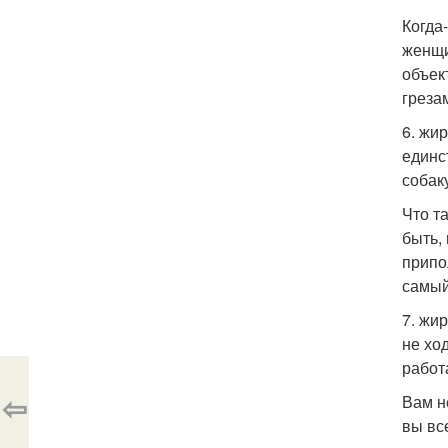
Когда
женщи
объек
греза
6. жи
единс
собаку
Что т
быть, 
припо
самый
7. жи
не хо
работ
⇦
Вам н
вы вс