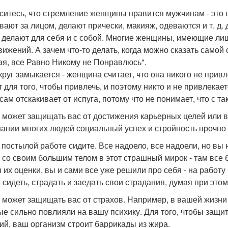
ситесь, что стремление женщины нравится мужчинам - это н
вают за лицом, делают прически, макияж, одеваются и т. д. 
о делают для себя и с собой. Многие женщины, имеющие ли
ижений. А зачем что-то делать, когда можно сказать самой с
ая, все Равно Никому не Понравлюсь".
круг замыкается - женщина считает, что она никого не привл
 для того, чтобы привлечь, и поэтому никто и не привлекает
 сам отскакивает от испуга, потому что не понимает, что с 
р может защищать вас от достижения карьерных целей или в
нании многих людей социальный успех и стройность прочно
 постылой работе сидите. Все надоело, все надоели, но вы н
 со своим большим телом в этот страшный мирок - там все б
 их оценки, вы и сами все уже решили про себя - на работу 
 сидеть, страдать и заедать свои страдания, думая при этом
р может защищать вас от страхов. Например, в вашей жизн
ые сильно повлияли на вашу психику. Для того, чтобы защи
ий, ваш организм строит баррикады из жира.