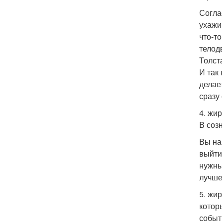
Согла
ухажи
что-т
телодв
Толст
И так 
делает
сразу
4. жи
В соз
Вы на
выйти
нужны
лучше
5. жи
котор
событ