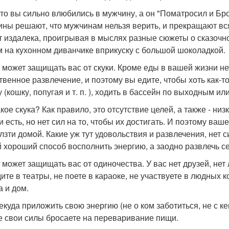
-то вы сильно влюбились в мужчину, а он "Поматросил и Бр
ны решают, что мужчинам нельзя верить, и прекращают вс
т издалека, проигрывая в мыслях разные сюжеты о сказочн
м на кухонном диванчике вприкуску с большой шоколадкой.
р может защищать вас от скуки. Кроме еды в вашей жизни нет
твенное развлечение, и поэтому вы едите, чтобы хоть как-т
 (кошку, попугая и т. п. ), ходить в бассейн по выходным или
акое скука? Как правило, это отсутствие целей, а также - ни
и есть, но нет сил на то, чтобы их достигать. И поэтому ваш
лзти домой. Какие уж тут удовольствия и развлечения, нет 
 хороший способ восполнить энергию, а заодно развлечь се
р может защищать вас от одиночества. У вас нет друзей, не
дите в театры, не поете в караоке, не участвуете в людны
а и дом.
екуда приложить свою энергию (не о ком заботиться, не с 
е свои силы бросаете на переваривание пищи.