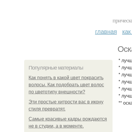
прическ
главная
как
Оск
* луч
* луч
Популярные материалы
* луч
Как понять в какой цвет покрасить
* луч
волосы. Как подобрать цвет волос
* лучш
по цветотипу внешности?
* луч
Эти простые хитрости вас в икону
*" ос
стиля превратят.
Самые красивые кадры рождаются
не в студии, а в моменте.