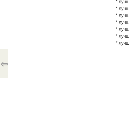
* луч
* луч
* луч
* луч
* лучш
* луч
* луч
⇦