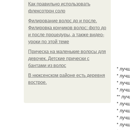
Как правильно использовать
флексотрон соло
Филирование волос до и после.
Филировка кончиков волос: фото до
и после процедуры, а также видео-
уроки по этой теме
Прическа на маленькие волосы для
девочек. Детские прически с
бантами из волос
* луч
* луч
В нюксенском районе есть деревня
* луч
вострое.
* луч
*" лу
* луч
* луч
* луч
* луч