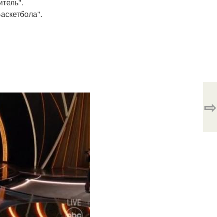
тель".
аскетбола".
⇨