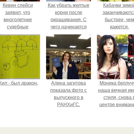
Кевин спейси
Как убрать желтые
Кабачки зимо
заявил, что
корни после
заканчиваютс
многолетние
окрашивания. С
быстрее, че
судебные
чего начинается
кажется.
разбирательства
желтизна
практически
уничтожили его
состояние.
ил - был дракон.
Алина загитова
Моника беллуч
показала фото с
наша вечная ик
выпускного в
стиля, снова 
РАНХиГС.
центре вниман