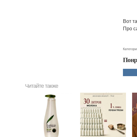
Вот т
Про с
Категори
Понр
Читайте также