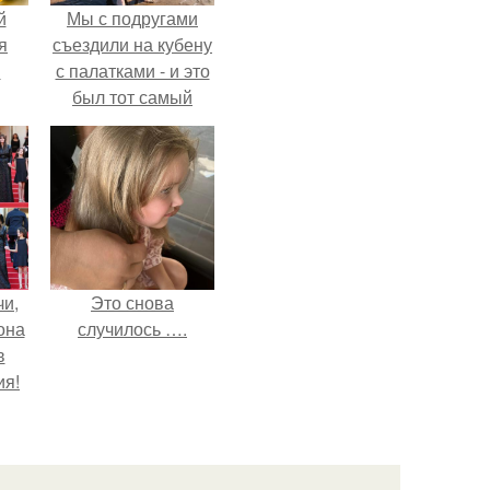
й
Мы с подругами
я
съездили на кубену
м
с палатками - и это
был тот самый
отдых, после
которого долго
смеёшься,
вспоминая каждую
мелочь!
чи,
Это снова
она
случилось ….
в
ия!