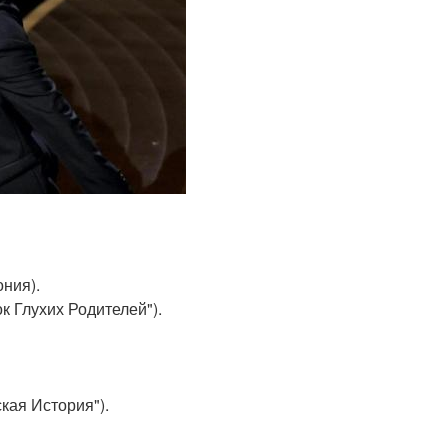
ния).
к Глухих Родителей").
кая История").