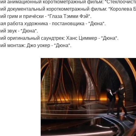
ший анимационный короткометражный фильм: "Стеклоочисти
ший документальный короткометражный фильм: "Королева Б
ший грим и причёски - "Глаза Тэмми Фэй".
шая работа художника - постановщика - "Дюна".
ий звук - "Дюна".
ший оригинальный саундтрек: Ханс Циммер - "Дюна".
ший монтаж: Джо уокер - "Дюна".