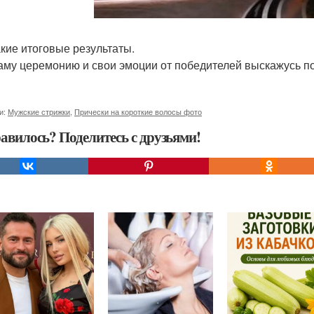
акие итоговые результаты.
аму церемонию и свои эмоции от победителей выскажусь поз
и:
Мужские стрижки
,
Прически на короткие волосы фото
авилось? Поделитесь с друзьями!