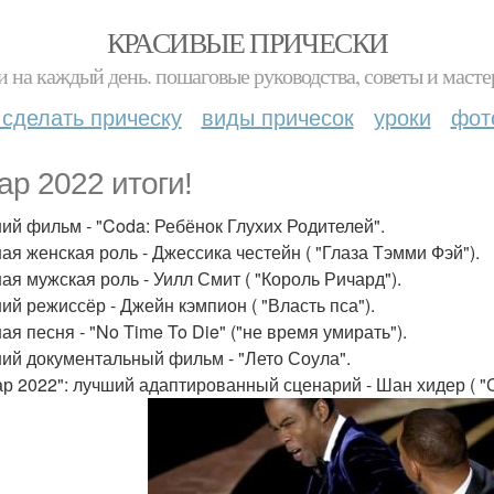
КРАСИВЫЕ ПРИЧЕСКИ
и на каждый день. пошаговые руководства, советы и масте
 сделать прическу
виды причесок
уроки
фот
ар 2022 итоги!
ший фильм - "Coda: Ребёнок Глухих Родителей".
шая женская роль - Джессика честейн ( "Глаза Тэмми Фэй").
шая мужская роль - Уилл Смит ( "Король Ричард").
ший режиссёр - Джейн кэмпион ( "Власть пса").
ая песня - "No Time To Die" ("не время умирать").
ший документальный фильм - "Лето Соула".
кар 2022": лучший адаптированный сценарий - Шан хидер ( "