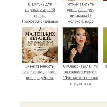
Шампунь для
Чтобы закрыть
жирных у корней
дневную норму
волос.
витамина D
Профессиональные
молоком, надо
выпить 30 литров
или съесть одну
чайную ложку
печени трески.
Женственность
Собчак сказала, что
Ж
создают не дорогие
на концерт крида в
вещи, а детали.
"Лужниках" сгоняли
студентов и
школьников, чтобы
забить зал, но даже
так везде были
пустоты.