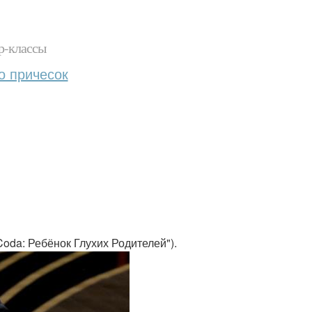
р-классы
о причесок
Coda: Ребёнок Глухих Родителей").