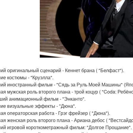
ший оригинальный сценарий - Кеннет брана ( "Белфаст").
шие костюмы - "Круэлла".
ший иностранный фильм - "Сядь за Руль Моей Машины" (Япо
шая мужская роль второго плана - трой коцур ( "Coda: Ребёно
чший анимационный фильм - "Энканто".
шие визуальные эффекты - "Дюна".
шая операторская работа - Грэг фрейзер ( "Дюна").
шая женская роль второго плана - Ариана дебос ( "Вестсайдс
ший игровой короткометражный фильм: "Долгое Прощание".