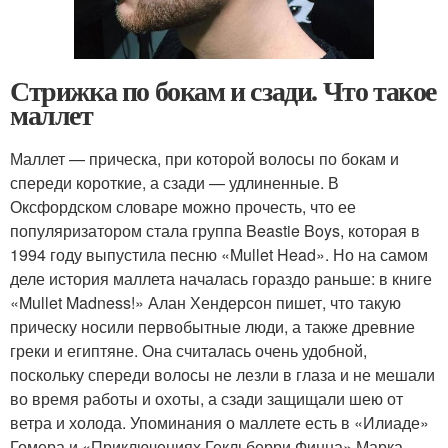
Стрижка по бокам и сзади. Что такое
маллет
Маллет — прическа, при которой волосы по бокам и
спереди короткие, а сзади — удлиненные. В
Оксфордском словаре можно прочесть, что ее
популяризатором стала группа Beastie Boys, которая в
1994 году выпустила песню «Mullet Head». Но на самом
деле история маллета началась гораздо раньше: в книге
«Mullet Madness!» Алан Хендерсон пишет, что такую
прическу носили первобытные люди, а также древние
греки и египтяне. Она считалась очень удобной,
поскольку спереди волосы не лезли в глаза и не мешали
во время работы и охоты, а сзади защищали шею от
ветра и холода. Упоминания о маллете есть в «Илиаде»
Гомера и «Приключениях Гекльберри Финна» Марка