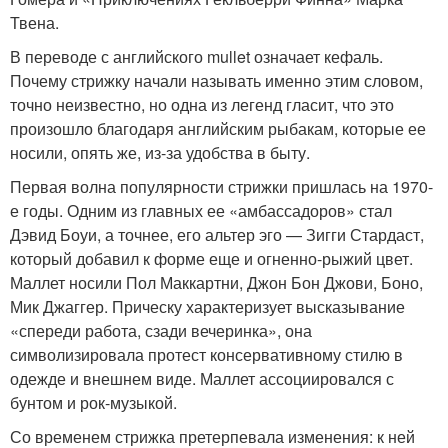
Твена.
В переводе с английского mullet означает кефаль.
Почему стрижку начали называть именно этим словом,
точно неизвестно, но одна из легенд гласит, что это
произошло благодаря английским рыбакам, которые ее
носили, опять же, из-за удобства в быту.
Первая волна популярности стрижки пришлась на 1970-
е годы. Одним из главных ее «амбассадоров» стал
Дэвид Боуи, а точнее, его альтер эго — Зигги Стардаст,
который добавил к форме еще и огненно-рыжий цвет.
Маллет носили Пол Маккартни, Джон Бон Джови, Боно,
Мик Джаггер. Прическу характеризует высказывание
«спереди работа, сзади вечеринка», она
символизировала протест консервативному стилю в
одежде и внешнем виде. Маллет ассоциировался с
бунтом и рок-музыкой.
Со временем стрижка претерпевала изменения: к ней