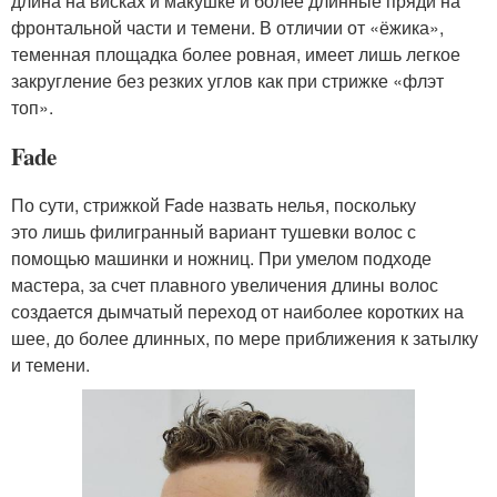
длина на висках и макушке и более длинные пряди на
фронтальной части и темени. В отличии от «ёжика»,
теменная площадка более ровная, имеет лишь легкое
закругление без резких углов как при стрижке «флэт
топ».
Fade
По сути, стрижкой Fade назвать нелья, поскольку
это лишь филигранный вариант тушевки волос с
помощью машинки и ножниц. При умелом подходе
мастера, за счет плавного увеличения длины волос
создается дымчатый переход от наиболее коротких на
шее, до более длинных, по мере приближения к затылку
и темени.