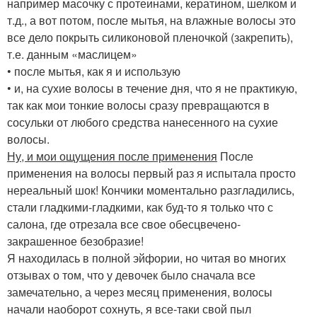
например масочку с протеинами, кератином, шелком и
т.д., а вот потом, после мытья, на влажные волосы это
все дело покрыть силиконовой пленочкой (закрепить),
т.е. данным «маслицем»
• после мытья, как я и использую
• и, на сухие волосы в течение дня, что я не практикую,
так как мои тонкие волосы сразу превращаются в
сосульки от любого средства нанесенного на сухие
волосы.
Ну, и мои ощущения после применения
После
применения на волосы первый раз я испытала просто
нереальный шок! Кончики моментально разгладились,
стали гладкими-гладкими, как буд-то я только что с
салона, где отрезала все свое обесцвечено-
закрашенное безобразие!
Я находилась в полной эйфории, но читая во многих
отзывах о том, что у девочек было сначала все
замечательно, а через месяц применения, волосы
начали наоборот сохнуть, я все-таки свой пыл